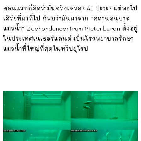
ตอนแรกก็คิดว่ามันจริงเหรอ? AI ป่ะวะ? แต่พอไป
เสิร์ชที่มาที่ไป ก็พบว่ามันมาจาก “สถานอนุบาล
แมวน้ำ” Zeehondencentrum Pieterburen ตั้งอยู่
ในประเทศเนเธอร์แลนด์ เป็นโรงพยาบาลรักษา
แมวน้ำที่ใหญ่ที่สุดในทวีปยุโรป