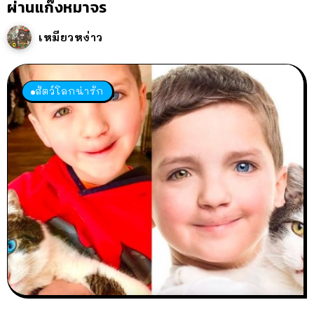
ผ่านแก๊งหมาจร
เหมียวหง่าว
สัตว์โลกน่ารัก