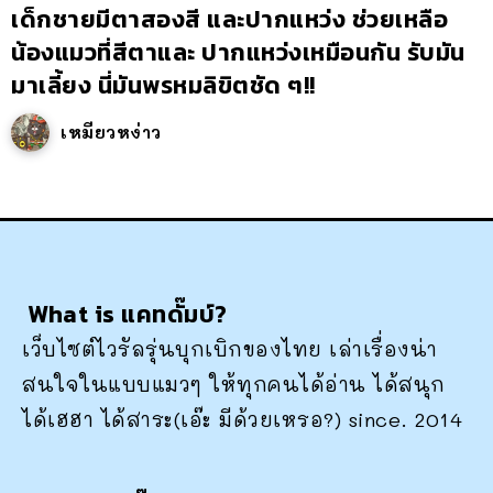
เด็กชายมีตาสองสี และปากแหว่ง ช่วยเหลือ
น้องแมวที่สีตาและ ปากแหว่งเหมือนกัน รับมัน
มาเลี้ยง นี่มันพรหมลิขิตชัด ๆ!!
เหมียวหง่าว
What is แคทดั๊มบ์?
เว็บไซต์ไวรัลรุ่นบุกเบิกของไทย เล่าเรื่องน่า
สนใจในแบบแมวๆ ให้ทุกคนได้อ่าน ได้สนุก
ได้เฮฮา ได้สาระ(เอ๊ะ มีด้วยเหรอ?) since. 2014