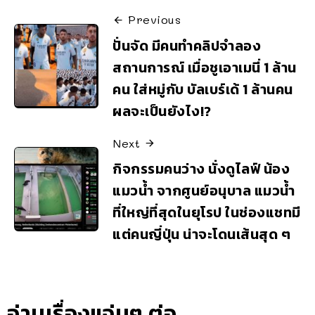
Previous
ปั่นจัด มีคนทำคลิปจำลอง
สถานการณ์ เมื่อชูเอาเมนี่ 1 ล้าน
คน ใส่หมู่กับ บัลเบร์เด้ 1 ล้านคน
ผลจะเป็นยังไง!?
Next
กิจกรรมคนว่าง นั่งดูไลฟ์ น้อง
แมวน้ำ จากศูนย์อนุบาล แมวน้ำ
ที่ใหญ่ที่สุดในยุโรป ในช่องแชทมี
แต่คนญี่ปุ่น น่าจะโดนเส้นสุด ๆ
อ่านเรื่องแจ่มๆ ต่อ..