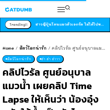
ร้านอาหารในนิวยอร์กประกาศปิดตัวลง หลังอยู่มานานกว่า 45 ปี ติดป้ายขอบคุณลูกค้าทุกคน แถมสูตรทำไวท์ซอสให้แบบจัดเต็ม
สาวญี่ปุ่นโดนแมวตัวเองกัด ไม่ได้ไปหาหมอตั้งแต่เนิ่นๆ สุดท้ายขาบวม กลายเป็นโรคเนื้อเน่า เตือนทาสแมวทั้งหลายให้ระวัง
Trending!!
ได้เวลาเด็กหนวดรวมตัว RF Online Next เปิดให้เล่นแล้ว เกม Sci-Fi MMORPG ระดับตำนาน เล่นได้ทั้งมือถือและ PC
ร้านอาหารในนิวยอร์กประกาศปิดตัวลง หลังอยู่มานานกว่า 45 ปี ติดป้ายขอบคุณลูกค้าทุกคน แถมสูตรทำไวท์ซอสให้แบบจัดเต็ม
สาวญี่ปุ่นโดนแมวตัวเองกัด ไม่ได้ไปหาหมอตั้งแต่เนิ่นๆ สุดท้ายขาบวม กลายเป็นโรคเนื้อเน่า เตือนทาสแมวทั้งหลายให้ระวัง
Home
สัตว์โลกน่ารัก
คลิปไวรัล ศูนย์อนุบาลแมวน้ำ เผยคลิป Time Lapse ให้เห็นว่า น้องอุ๋งหลับใต้น้ำ เป็นยังไง!? เดี๋ยวลอย เดี๋ยวจม อะเมซิ่งจัด ๆ
/
/
สัตว์โลกน่ารัก
ฮ่า ฮ่า ฮ่าาา
คลิปไวรัล ศูนย์อนุบาล
แมวน้ำ เผยคลิป Time
Lapse ให้เห็นว่า น้องอุ๋ง