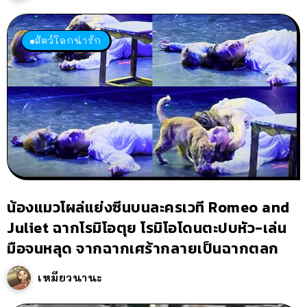
สัตว์โลกน่ารัก
น้องแมวโผล่แย่งซีนบนละครเวที Romeo and
Juliet ฉากโรมิโอตุย โรมิโอโดนตะปบหัว-เล่น
มือจนหลุด จากฉากเศร้ากลายเป็นฉากตลก
เหมียวนานะ