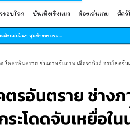
ร้านอาหารในนิวยอร์กประกาศปิดตัวลง หลังอยู่มานานกว่า 45 ปี ติดป้ายขอบคุณลูกค้าทุกคน แถมสูตรทำไวท์ซอสให้แบบจัดเต็ม
าวรอบโลก
บันเทิงเริงแมว
ห้องเล่นเกม
สัตว
สาวญี่ปุ่นโดนแมวตัวเองกัด ไม่ได้ไปหาหมอตั้งแต่เนิ่นๆ สุดท้ายขาบวม กลายเป็นโรคเนื้อเน่า เตือนทาสแมวทั้งหลายให้ระวัง
ได้เวลาเด็กหนวดรวมตัว RF Online Next เปิดให้เล่นแล้ว เกม Sci-Fi MMORPG ระดับตำนาน เล่นได้ทั้งมือถือและ PC
ร้านอาหารในนิวยอร์กประกาศปิดตัวลง หลังอยู่มานานกว่า 45 ปี ติดป้ายขอบคุณลูกค้าทุกคน แถมสูตรทำไวท์ซอสให้แบบจัดเต็ม
สาวญี่ปุ่นโดนแมวตัวเองกัด ไม่ได้ไปหาหมอตั้งแต่เนิ่นๆ สุดท้ายขาบวม กลายเป็นโรคเนื้อเน่า เตือนทาสแมวทั้งหลายให้ระวัง
 โคตรอันตราย ช่างภาพจับภาพ เสือจากัวร์ กระโดดจับเหยื
คตรอันตราย ช่าง
์ กระโดดจับเหยื่อใ