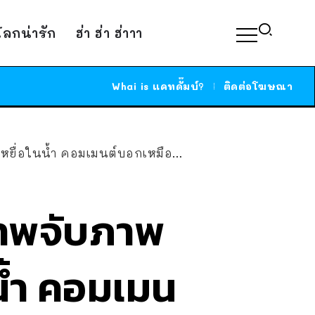
์โลกน่ารัก
ฮ่า ฮ่า ฮ่าาา
Whai is แคทดั๊มบ์?
ติดต่อโฆษณา
่อในน้ำ คอมเมนต์บอกเหมือนโยไก
ภาพจับภาพ
นน้ำ คอมเมน