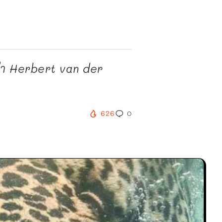
า Herbert van der
626
0