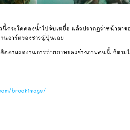
ตัวนี้กระโดดลงน้ำไปจับเหยื่อ แล้วปรากฏว่าหน้าตาข
านอาร์ตของชาวญี่ปุ่นเลย
ยากติดตามผลงานการถ่ายภาพของช่างภาพคนนี้ ก็ต
.com/brookimage/