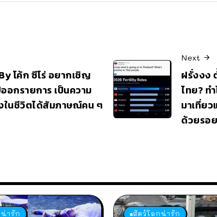
Next
 By โค้ก ซีโร่ อยากเชิญ
ฝรั่งงง 
ไปออกรายการ เป็นความ
ไทย? ทำไ
นึ่งในชีวิตได้สัมภาษณ์คน ๆ
มาเที่ยว
ด้วยรอยย
น่ารัก
สัตว์โลกน่ารัก