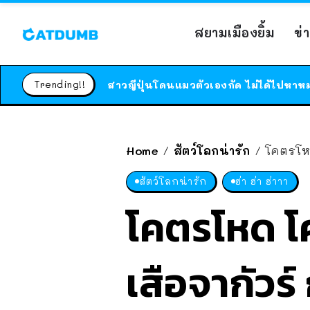
สยามเมืองยิ้ม
ข่
Trending!!
Home
สัตว์โลกน่ารัก
โคตรโหด
/
/
สัตว์โลกน่ารัก
ฮ่า ฮ่า ฮ่าาา
โคตรโหด โ
เสือจากัวร