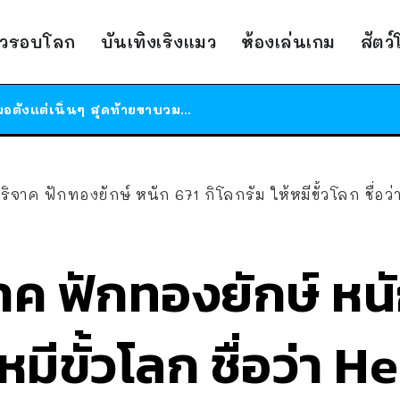
ร้านอาหารในนิวยอร์กประกาศปิดตัวลง หลังอยู่มานานกว่า 45 ปี ติดป้ายขอบคุณลูกค้าทุกคน แถมสูตรทำไวท์ซอสให้แบบจัดเต็ม
าวรอบโลก
บันเทิงเริงแมว
ห้องเล่นเกม
สัตว
สาวญี่ปุ่นโดนแมวตัวเองกัด ไม่ได้ไปหาหมอตั้งแต่เนิ่นๆ สุดท้ายขาบวม กลายเป็นโรคเนื้อเน่า เตือนทาสแมวทั้งหลายให้ระวัง
ได้เวลาเด็กหนวดรวมตัว RF Online Next เปิดให้เล่นแล้ว เกม Sci-Fi MMORPG ระดับตำนาน เล่นได้ทั้งมือถือและ PC
ร้านอาหารในนิวยอร์กประกาศปิดตัวลง หลังอยู่มานานกว่า 45 ปี ติดป้ายขอบคุณลูกค้าทุกคน แถมสูตรทำไวท์ซอสให้แบบจัดเต็ม
สาวญี่ปุ่นโดนแมวตัวเองกัด ไม่ได้ไปหาหมอตั้งแต่เนิ่นๆ สุดท้ายขาบวม กลายเป็นโรคเนื้อเน่า เตือนทาสแมวทั้งหลายให้ระวัง
าค ฟักทองยักษ์ หนัก 671 กิโลกรัม ให้หมีขั้วโลก ชื่อว่า Henry หวังเป
ค ฟักทองยักษ์ หนั
้หมีขั้วโลก ชื่อว่า 