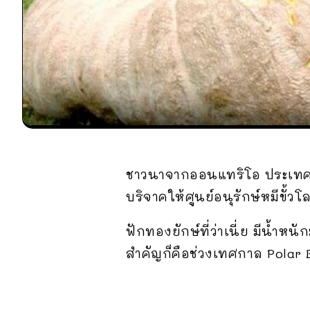
ชาวนาจากออนแทริโอ ประเทศแ
บริจาคให้ศูนย์อนุรักษ์หมีขั้
ฟักทองยักษ์ที่ว่าเนี่ย มีน้ำ
สำคัญก็คือช่วงเทศกาล Polar