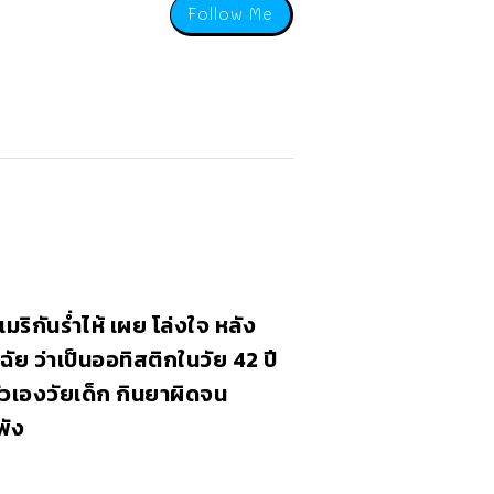
Follow Me
มริกันร่ำไห้ เผย โล่งใจ หลัง
ฉัย ว่าเป็นออทิสติกในวัย 42 ปี
วเองวัยเด็ก กินยาผิดจน
พัง