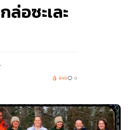
แกล่อซะเละ
.
646
0