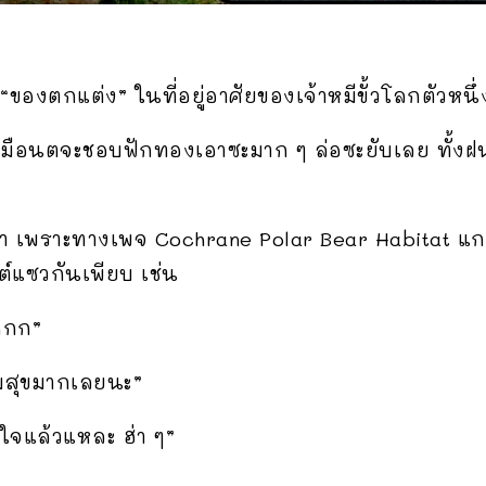
ของตกแต่ง” ในที่อยู่อาศัยของเจ้าหมีขั้วโลกตัวหนึ่งท
ดูเหมือนตจะชอบฟักทองเอาซะมาก ๆ ล่อซะยับเลย ทั้ง
นมา เพราะทางเพจ Cochrane Polar Bear Habitat แ
์แซวกันเพียบ เช่น
กกก”
ามสุขมากเลยนะ”
ีใจแล้วแหละ ฮ่า ๆ”