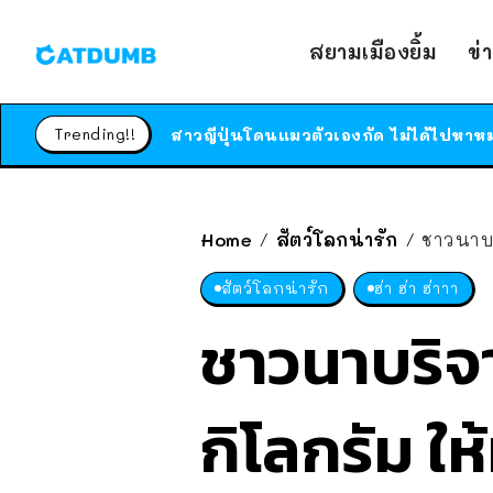
สยามเมืองยิ้ม
ข่
Trending!!
Home
สัตว์โลกน่ารัก
ชาวนาบริจ
/
/
สัตว์โลกน่ารัก
ฮ่า ฮ่า ฮ่าาา
ชาวนาบริจา
กิโลกรัม ให