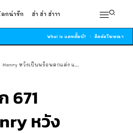
์โลกน่ารัก
ฮ่า ฮ่า ฮ่าาา
Whai is แคทดั๊มบ์?
ติดต่อโฆษณา
็นพร็อพตกแต่ง แต่งพรี่หมีแกล่อซะเละเลย
ก 671
Henry หวัง