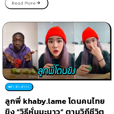
Read More
ฮ่า ฮ่า ฮ่าาา
ลูกพี่ khaby.lame โดนคนไทย
ขิง “วิธีหั่นมะนาว” ตามวิถีชีวิต