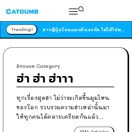
ร้านอาหารในนิวยอร์กประกาศปิดตัวลง หลังอยู่มานานกว่า 45 ปี ติดป้ายขอบคุณลูกค้าทุกคน แถมสูตรทำไวท์ซอสให้แบบจัดเต็ม
สาวญี่ปุ่นโดนแมวตัวเองกัด ไม่ได้ไปหาหมอตั้งแต่เนิ่นๆ สุดท้ายขาบวม กลายเป็นโรคเนื้อเน่า เตือนทาสแมวทั้งหลายให้ระวัง
Trending!!
ได้เวลาเด็กหนวดรวมตัว RF Online Next เปิดให้เล่นแล้ว เกม Sci-Fi MMORPG ระดับตำนาน เล่นได้ทั้งมือถือและ PC
ร้านอาหารในนิวยอร์กประกาศปิดตัวลง หลังอยู่มานานกว่า 45 ปี ติดป้ายขอบคุณลูกค้าทุกคน แถมสูตรทำไวท์ซอสให้แบบจัดเต็ม
สาวญี่ปุ่นโดนแมวตัวเองกัด ไม่ได้ไปหาหมอตั้งแต่เนิ่นๆ สุดท้ายขาบวม กลายเป็นโรคเนื้อเน่า เตือนทาสแมวทั้งหลายให้ระวัง
Browse Category
ฮ่า ฮ่า ฮ่าาา
ทุกเรื่องสุดฮา ไม่ว่าจะเกิดขึ้นมุมไหน
ของโลก รวบรวมความฮาเหล่านั้นมา
ให้ทุกคนได้คลายเครียดกันแล้ว…
1984 Articles