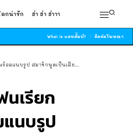
์โลกน่ารัก
ฮ่า ฮ่า ฮ่าาา
Whai is แคทดั๊มบ์?
ติดต่อโฆษณา
พูดเป็นเสียงเดียวกัน ก็เหมือนจริงนิ!!
แฟนเรียก
อมแนบรูป