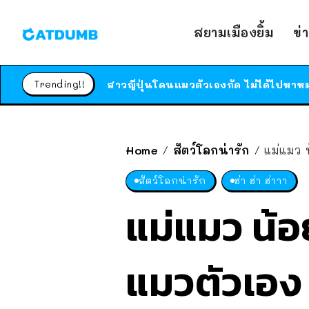
สยามเมืองยิ้ม
ข่
Trending!!
Home
สัตว์โลกน่ารัก
แม่แมว น้
/
/
สัตว์โลกน่ารัก
ฮ่า ฮ่า ฮ่าาา
แม่แมว น้อ
แมวตัวเอง 