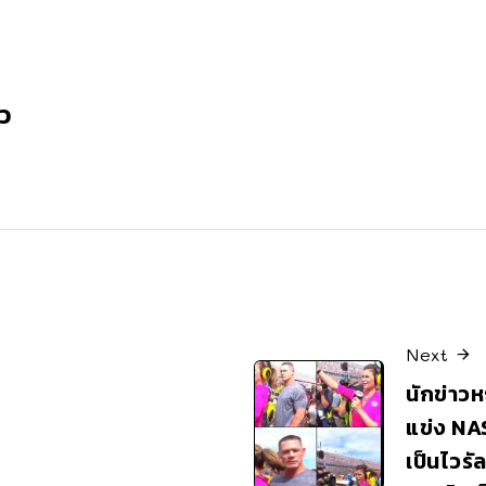
ว
Next
นักข่าว
แข่ง NA
เป็นไวรั