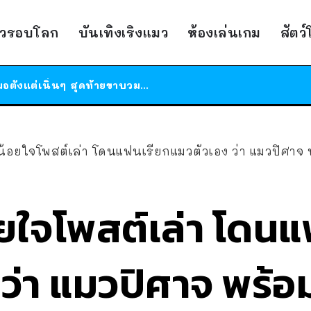
ร้านอาหารในนิวยอร์กประกาศปิดตัวลง หลังอยู่มานานกว่า 45 ปี ติดป้ายขอบคุณลูกค้าทุกคน แถมสูตรทำไวท์ซอสให้แบบจัดเต็ม
าวรอบโลก
บันเทิงเริงแมว
ห้องเล่นเกม
สัตว
สาวญี่ปุ่นโดนแมวตัวเองกัด ไม่ได้ไปหาหมอตั้งแต่เนิ่นๆ สุดท้ายขาบวม กลายเป็นโรคเนื้อเน่า เตือนทาสแมวทั้งหลายให้ระวัง
ได้เวลาเด็กหนวดรวมตัว RF Online Next เปิดให้เล่นแล้ว เกม Sci-Fi MMORPG ระดับตำนาน เล่นได้ทั้งมือถือและ PC
ร้านอาหารในนิวยอร์กประกาศปิดตัวลง หลังอยู่มานานกว่า 45 ปี ติดป้ายขอบคุณลูกค้าทุกคน แถมสูตรทำไวท์ซอสให้แบบจัดเต็ม
สาวญี่ปุ่นโดนแมวตัวเองกัด ไม่ได้ไปหาหมอตั้งแต่เนิ่นๆ สุดท้ายขาบวม กลายเป็นโรคเนื้อเน่า เตือนทาสแมวทั้งหลายให้ระวัง
อยใจโพสต์เล่า โดนแฟนเรียกแมวตัวเอง ว่า แมวปิศาจ พร้อมแนบรูป สมาชิก
ยใจโพสต์เล่า โดน
ว่า แมวปิศาจ พร้