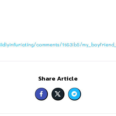
ldlyinfuriating/comments/1t63ib5/my_boyfriend
Share Article