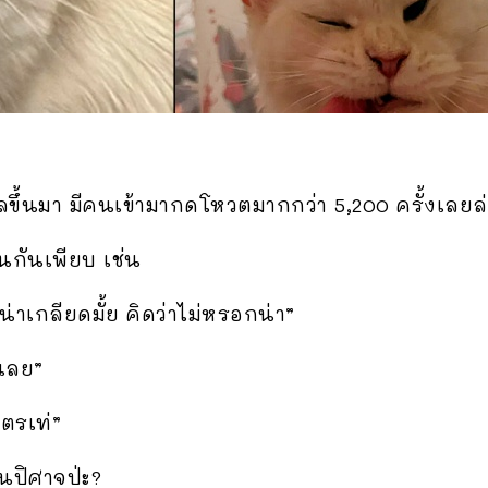
ลขึ้นมา มีคนเข้ามากดโหวตมากกว่า 5,200 ครั้งเลยล่
กันเพียบ เช่น
น่าเกลียดมั้ย คิดว่าไม่หรอกน่า”
่เลย”
ตรเท่”
อนปิศาจป่ะ?