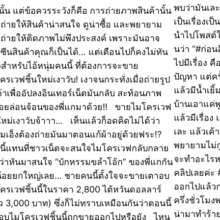
พบว่ามันเล
านั้น แต่ข้อควรระวังก็คือ การถ่ายภาพสินค้านั้น
เป็นเรื่องเ
งถ่ายให้สินค้าน่าสนใจ ดูน่าซื้อ และพยายาม
นำไปโพสต์ใน
าถ่ายให้ติดภาพไม่พึงประสงค์ เพราะมันอาจ
นว่า “#ก่อ
งซีนสินค้าคุณก็เป็นได้… แต่เตือนไปก็คงไม่ทัน
ไปมีเรื่อง คื
วสำหรับไอ้หนุ่มคนนี้ ที่ต้องการจะขาย
ปัญหา แต่คร
ครเวฟชิ้นใหม่เงาวับ! เงาจนกระทั่งเมื่อถ่ายรูป
แล้วมีน้ำเยิ้
ค้าเพื่ออัปลงอินเทอร์เน็ตมันกลับ สะท้อนภาพ
บ้านเอาแค่พู
ือยล่อนจ้อนของพี่แกมาด้วย!! ขายไมโครเวฟ
แล้วมีเรื่อง
นใหม่เงาวับจ้าาา… เห็นแล้วก็อดคิดไม่ได้ว่า
เละ แล้วเค้า
มเอ็งต้องถ่ายมันมาตอนแก้ผ้าอยู่ด้วยฟระ!?
พยายามไม่กู
นี้แทนที่ชาวเน็ตจะสนใจไมโครเวฟกลับกลาย
จะทำอะไรหน
นว่าหันมาสนใจ “บักหรรมขลำโอ้ก” ของพี่แกกัน
คลิปเลยค่ะ 
้อยยกใหญ่เลย… ชายคนนี้ตั้งใจจะขายเตาอบ
ออกไปแล้วกล
ครเวฟชิ้นนี้ในราคา 2,800 ไต้หวันดอลลาร์
ครึ่งชั่วโมง
ว 3,000 บาท) ซึ่งก็ไม่ทราบเหมือนกันว่าตอนนี้
น่ามาทำร้าย
อบไมโครเวฟชิ้นนี้ถูกขายออกไปหรือยัง ไหน