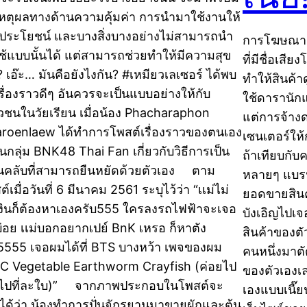
เหตุผลทางด้านความคุ้มค่า การนำมาใช้งานให้
ดประโยชน์ และบางสิ่งบางอย่างไม่สามารถนำ
การโฆษณาสิ
ช้แบบนั้นได้ แต่สามารถช่วยทำให้มีความสุข
ที่มีชื่อเส
!? เอ๊ะ… มันคือยังไงกัน? #เหมียวเลเซอร์ ได้พบ
ทำให้สินค้าด
เรื่องราวดีๆ อันควรจะเป็นแบบอย่างให้กับ
ใช้ดารานัก
วชนในวัยเรียน เมื่อน้อง Phacharaphon
แต่การจ้าง
roenlaew ได้ทำการโพสต์เรื่องราวของตนเอง
เซนเตอร์ให้ก
นกลุ่ม BNK48 Thai Fan เกี่ยวกับวิธีการเป็น
ถ้าเทียบกับ
คลับที่สามารถยืนหยัดด้วยตัวเอง ตาม
หลายๆ แบรนด์
์เมื่อวันที่ 6 มีนาคม 2561 ระบุไว้ว่า “เเม่ไม่
ยอดขายสินค้า
เงินก็ต้องหาเองครับ555 ใครลงรถไฟฟ้าจะเจอ
บังเอิญไปเจ
่อย เเม่บอกอยากเปย์ BnK เหรอ ก็หาตัง
สินค้าของต
5555 เจอผมได้ที่ BTS บางหว้า เพจของผม
คนหนึ่งมาตั
.C Vegetable Earthworm Crayfish (ค่อยไป
ของตัวเองเล
บไปที่ละใบ)” จากภาพประกอบในโพสต์จะ
เองแบบเนี๊ย
นได้ว่า น้องทำการปั่นจักรยานมาขายผักและต้น