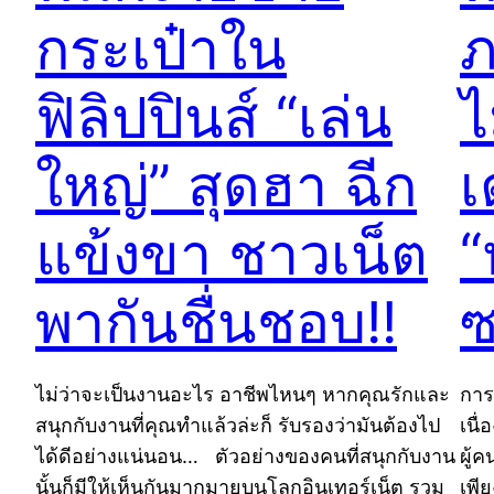
กระเป๋าใน
ฟิลิปปินส์ “เล่น
ไ
ใหญ่” สุดฮา ฉีก
เ
แข้งขา ชาวเน็ต
“
พากันชื่นชอบ!!
ซ
ไม่ว่าจะเป็นงานอะไร อาชีพไหนๆ หากคุณรักและ
การ
สนุกกับงานที่คุณทำแล้วล่ะก็ รับรองว่ามันต้องไป
เนื
ได้ดีอย่างแน่นอน… ตัวอย่างของคนที่สนุกกับงาน
ผู้
นั้นก็มีให้เห็นกันมากมายบนโลกอินเทอร์เน็ต รวม
เพี