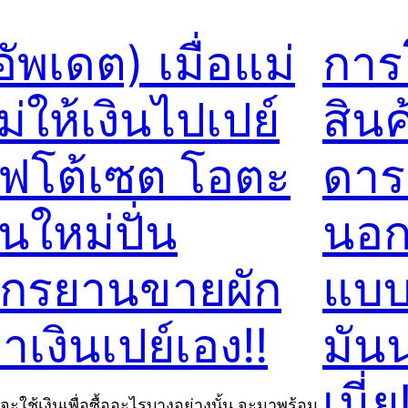
อัพเดต) เมื่อแม่
กา
ม่ให้เงินไปเปย์
สิน
ฟโต้เซต โอตะ
ดารา
ุ่นใหม่ปั่น
นอก
ักรยานขายผัก
แบบ 
าเงินเปย์เอง!!
มันน
เนี่ย
จะใช้เงินเพื่อซื้ออะไรบางอย่างนั้น จะมาพร้อม