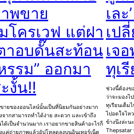
ภาพขาย
เละ
มโครเวฟ แต่ฝา
เปลี
ตาอบดั๊นสะท้อน
เจอพ
หรรม” ออกมา
ทุเ
ะงั้น!!
ช่วงนี้ต้องข
ว่าจะมองไปท
ทุเรียนเต็
ขายของออนไลน์นั้นเป็นที่นิยมกันอย่างมาก
ไปอดใจไหว 
่องจากสามารถทำได้ง่าย สะดวก และเข้าถึง
ข้างนึงล่ะนะ
คนได้เป็นจำนวนมาก เราอยากขายสินค้าอะไรก็
Thepsatar ที
ยงแค่ถ่ายภาพแล้วอัปโหลดลงบนอินเทอร์เน็ต