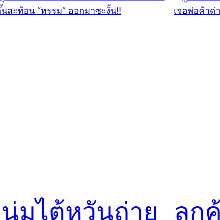
นุ่มไต้หวันถ่าย
ลูกค