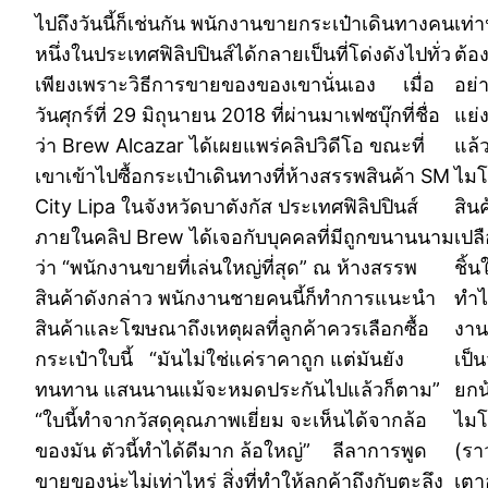
ไปถึงวันนี้ก็เช่นกัน พนักงานขายกระเป๋าเดินทางคน
เท่
หนึ่งในประเทศฟิลิปปินส์ได้กลายเป็นที่โด่งดังไปทั่ว
ต้อ
เพียงเพราะวิธีการขายของของเขานั่นเอง เมื่อ
อย่
วันศุกร์ที่ 29 มิถุนายน 2018 ที่ผ่านมาเฟซบุ๊กที่ชื่อ
แย่
ว่า Brew Alcazar ได้เผยแพร่คลิปวิดีโอ ขณะที่
แล้
เขาเข้าไปซื้อกระเป๋าเดินทางที่ห้างสรรพสินค้า SM
ไมโ
City Lipa ในจังหวัดบาตังกัส ประเทศฟิลิปปินส์
สิน
ภายในคลิป Brew ได้เจอกับบุคคลที่มีถูกขนานนาม
เปล
ว่า “พนักงานขายที่เล่นใหญ่ที่สุด” ณ ห้างสรรพ
ชิ้
สินค้าดังกล่าว พนักงานชายคนนี้ก็ทำการแนะนำ
ทำไ
สินค้าและโฆษณาถึงเหตุผลที่ลูกค้าควรเลือกซื้อ
งาน
กระเป๋าใบนี้ “มันไม่ใช่แค่ราคาถูก แต่มันยัง
เป็
ทนทาน แสนนานแม้จะหมดประกันไปแล้วก็ตาม”
ยกน
“ใบนี้ทำจากวัสดุคุณภาพเยี่ยม จะเห็นได้จากล้อ
ไมโ
ของมัน ตัวนี้ทำได้ดีมาก ล้อใหญ่” ลีลาการพูด
(รา
ขายของน่ะไม่เท่าไหร่ สิ่งที่ทำให้ลูกค้าถึงกับตะลึง
เตา