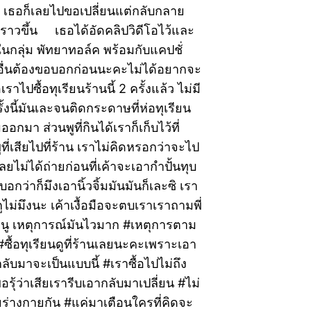
ะ เธอก็เลยไปขอเปลี่ยนแต่กลับกลาย
ป็นราวขึ้น เธอได้อัดคลิปวิดีโอไว้และ
กลุ่ม พัทยาทอล์ค พร้อมกับแคปชั่
นอื่นต้องขอบอกก่อนนะคะไม่ได้อยากจะ
อเราไปซื้อทุเรียนร้านนี้ 2 ครั้งแล้ว ไม่มี
ั้งนี้มันเละจนติดกระดาษที่ห่อทุเรียน
มออกมา ส่วนพูที่กินได้เราก็เก็บไว้ที่
ที่เสียไปที่ร้าน เราไม่คิดหรอกว่าจะไป
 เลยไม่ได้ถ่ายก่อนที่เค้าจะเอากำปั้นทุบ
บอกว่าก็มึงเอานิ้วจิ้มมันมันก็เละซิ เรา
ไม่มึงนะ เค้าเงื้อมือจะตบเราเราถามพี่
ู เหตุการณ์มันไวมาก #เหตุการตาม
#ซื้อทุเรียนดูที่ร้านเลยนะคะเพราะเอา
ับมาจะเป็นแบบนี้ #เราซื้อไปไม่ถึง
พอรุ้ว่าเสียเรารีบเอากลับมาเปลี่ยน #ไม่
ร่างกายกัน #แค่มาเตือนใครที่คิดจะ