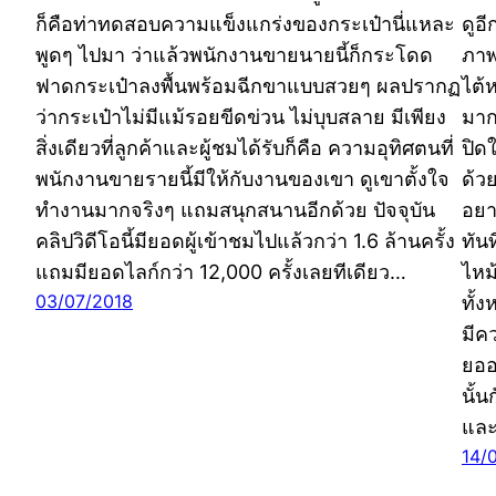
ก็คือท่าทดสอบความแข็งแกร่งของกระเป๋านี่แหละ
ดูอ
พูดๆ ไปมา ว่าแล้วพนักงานขายนายนี้ก็กระโดด
ภาพ
ฟาดกระเป๋าลงพื้นพร้อมฉีกขาแบบสวยๆ ผลปรากฏ
ไต้
ว่ากระเป๋าไม่มีแม้รอยขีดข่วน ไม่บุบสลาย มีเพียง
มาก
สิ่งเดียวที่ลูกค้าและผู้ชมได้รับก็คือ ความอุทิศตนที่
ปิด
พนักงานขายรายนี้มีให้กับงานของเขา ดูเขาตั้งใจ
ด้ว
ทำงานมากจริงๆ แถมสนุกสนานอีกด้วย ปัจจุบัน
อยา
คลิปวิดีโอนี้มียอดผู้เข้าชมไปแล้วกว่า 1.6 ล้านครั้ง
ทัน
แถมมียอดไลก์กว่า 12,000 ครั้งเลยทีเดียว…
ไหม
03/07/2018
ทั้
มีคว
ยออ
นั้
และ
14/