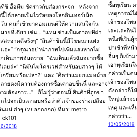
ซื้อทุเรีย
ีกทีซิ อื้อหืม ชัดราวกับส่องกระจก หลังจาก
เหตุการณ์ได
นี้ได้กลายเป็นไวรัลของโลกอินเทอร์เน็ต
เจ้าของโพสต
หวัน คนก็เข้ามาคอมเมนต์ให้ความสนใจกัน
เละและกินไม
มายที่เดียว เช่น… “แหม ช่างเป็นเตาอบที่ฝา
หนึ่งที่เป็
ใสสะอาดดีจริงๆ” “สินค้าชินนี้มีโฆษณาแฝง
ปาเข้าที่ห
ยแฮะ” “กรุณาอย่านำภาพไปเพิ่มแสงหากไม่
อื่นๆ ก็เข้า
กเห็นภาพอันตราย” “ฉันเห็นแล้วฉันอยากซื้อ
เอาทุเรียนใ
ทีเลยล่ะ” “นี่มันไมโครเวฟสำหรับอบสาวๆ ให้
กล่าวเป็นคน
้เกรียมหรือเปล่า?” และ “คิดว่าแม่ยกแม่หม้าย
เจ้าของโพส
งหลายคงมีความต้องการซื้อเตาอบชิ้นนี้ และอาจ
ดังกล่าวก็ใ
ามต้องการ…” ก็ไม่รู้ว่าตอนนี้ สินค้าที่ถูกขา
ใหญ่แล้วจะ
กไปจะเป็นเตาอบหรือว่าตัวเจ้าของร่างเปลือย
เหตุ และเห
นกันแน่ ฮ่าๆ (หยอกกกกก) ที่มา: metro
กล่าวว่า…
 ck101
10/05/2018
06/2018