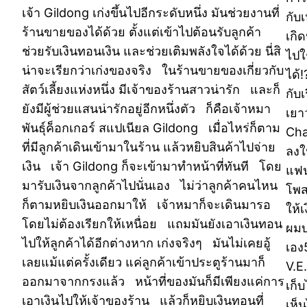
เจ้า Gildong เก่งขึ้นไปอีกระดับหนึ่ง มันช่วยงานที่
กับ
ร้านขายของได้ด้วย ตั้งแต่เข้าไปต้อนรับลูกค้า
เกิ
ช่วยรับเงินทอนเงิน และช่วยเติมพลังใจได้ด้วย นี่สิ
ไปใ
น่าจะเรียกว่าเก่งของจริง ในร้านขายของเกี่ยวกับ
ได้
สัตว์เลี้ยงแห่งหนึ่ง มีเจ้าของร้านสาวน่ารัก และก็
กับ
ยังมีผู้ช่วยแสนน่ารักอยู่อีกหนึ่งตัว ก็คือเจ้าหมา
เยา
พันธุ์ค็อกเกอร์ สแปเนียล Gildong เมื่อไหร่ก็ตาม
Cha
ที่มีลูกค้าเดินเข้ามาในร้าน แล้วหยิบสินค้าไปจ่าย
ลงใ
เงิน เจ้า Gildong ก็จะเข้ามาทำหน้าที่ทันที โดย
แฟน
มารับเงินจากลูกค้าไปนั่นเอง ไม่ว่าลูกค้าคนไหน
โพสต
ก็ตามหยิบเงินออกมาให้ เจ้าหมาก็จะเดินมารอ
ให้
โดยไม่ต้องเรียกให้เหนื่อย แถมมันยังเอาเงินทอน
ผมบ
ไปให้ลูกค้าได้อีกต่างหาก เก่งจริงๆ มันไม่เคยอู้
เอง
เลยแม้แต่ครั้งเดียว แค่ลูกค้าเข้าประตูร้านมาก็
V.E
ออกมาจากกรงแล้ว หน้าที่ของมันก็มีเพียงแค่การ
เก็
เอาเงินไปให้เจ้าของร้าน แล้วก็หยิบเงินทอนที่
เห็