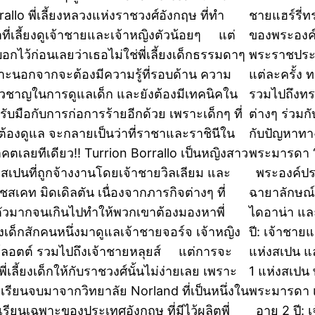
rallo พี่เลี้ยงหลวงแห่งราชวงศ์อังกฤษ ที่ทำ
ชายแฮร์รี่
าที่เลี้ยงดูเจ้าชายและเจ้าหญิงตัวน้อยๆ แต่
ของพระองค์ ซ
อกไว้ก่อนเลยว่าเธอไม่ใช่พี่เลี้ยงเด็กธรรมดาๆ
พระราชประว
าะนอกจากจะต้องมีความรู้ที่รอบด้าน ความ
แต่ละครั้ง
่ยวชาญในการดูแลเด็ก และยังต้องมีเทคนิคใน
รวมไปถึงทร
รับมือกับการก่อการร้ายอีกด้วย เพราะเด็กๆ ที่
ต่างๆ ร่วม
ต้องดูแล จะกลายเป็นว่าที่ราชาและราชินีใน
กับปัญหาทา
คตเลยทีเดียว!! Turrion Borrallo เป็นหญิงสาว
พระมารดา ‘ไ
สเปนที่ถูกจ้างงานโดยเจ้าชายวิลเลียม และ
พระองค์ประ
เชสเคท มิดเดิลตัน เนื่องจากภารกิจต่างๆ ที่
ฉายาลักษณ์
ตัวมากจนเกินไปทำให้พวกเขาต้องมองหาพี่
ไดอาน่า แล
้ยงเด็กสักคนหนึ่งมาดูแลเจ้าชายจอร์จ เจ้าหญิง
ปี: เจ้าชายแ
์ลอตต์ รวมไปถึงเจ้าชายหลุยส์ แต่การจะ
แห่งสเปน แ
พี่เลี้ยงเด็กให้กับราชวงศ์นั้นไม่ง่ายเลย เพราะ
1 แห่งสเปน
งเรียนจบมาจากวิทยาลัย Norland ที่เป็นหนึ่งใน
พระมารดา เ
เรียนเฉพาะของประเทศอังกฤษ ที่มีไว้ผลิตพี่
อายุ 2 ปี: เ