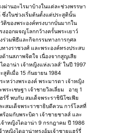
ทรงผ่านอะไรมาบ้างในแต่ละช่วงพรรษา
ึ่งในช่วงเริ่มต้นตั้งแต่ประสูตินั้น
ัติของพระองค์ทรงบากบั่นมากใน
 ทรงออกผจญโลกกว้างครั้นพระเยาว์
งร่วมพิธีและกิจกรรมทางการกุศล
กับทางราชวงศ์ และพระองค์ทรงประสบ
งด้านสภาพจิตใจ เนื่องจากสูญเสีย
ดอาน่า เจ้าหญิงแห่งเวลส์’ ในปี 1997
สูติเมื่อ 15 กันยายน 1984
ระหว่างพระองค์ พระมารดา เจ้าหญิง
ะพระเชษฐา เจ้าชายวิลเลี่ยม อายุ 1
ฮร์รี่ พบกับ สมเด็จพระราชินีโซเฟีย
ละสมเด็จพระราชาธิบดีควน การ์โลสที่
 พร้อมกับพระบิดา เจ้าชายชาลส์ และ
จ้าหญิงไดอาน่า 9 กรกฎาคม ปี 1986
จ้าหญิงไดอาน่าทรงอุ้มเจ้าชายแฮร์รี่