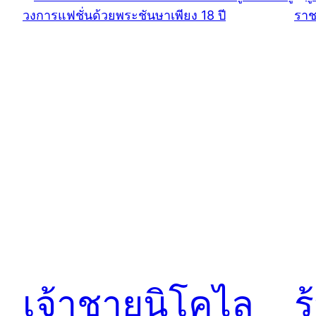
เจ้าชายนิโคไล
ร