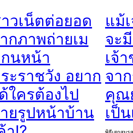
าวเน็ตต่อยอด
แม้เ
ากภาพถ่ายเม
จะมี
กนหน้า
เจ้
ระราชวัง อยาก
จาก
ด้ใครต้องไป
คุณ
่ายรูปหน้าบ้าน
เป็น
ค้า!?
พิธีเสกสมร