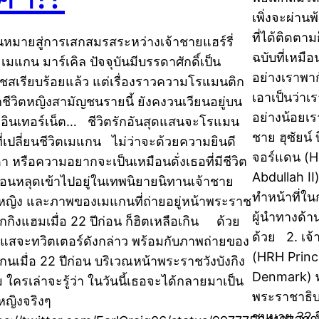
เพิ่งจะผ่านพ
ที่ได้ติดตา
้นหมายสู่การเสกสมรสระหว่างเจ้าชายแฮร์รี่
ฉบับที่เหม
เมแกน มาร์เคิล ปัจจุบันมีบรรดาศักดิ์เป็น
อย่างเราพาก
เชสเรียบร้อยแล้ว แต่เรื่องราวความโรแมนติก
เอาเป็นว่าเ
กชีวิตหญิงสามัญชนรายนี้ ยังคงวนเวียนอยู่บน
อย่างน้อยเ
อินเทอร์เน็ต… ชีวิตรักอันสุดแสนจะโรแมน
ชาย ฮุซัยน์
ที่เปลี่ยนชีวิตเมแกน ไม่ว่าจะด้วยความยินดี
จอร์แดน (H
ดา หรือความอยากจะเป็นเหมือนดั่งเธอที่มีชีวิต
Abdullah I
ือนหลุดเข้าไปอยู่ในเทพนิยายนิทานเจ้าชาย
ทำหน้าที่ใ
าหญิง และภาพของเมแกนที่ถ่ายอยู่หน้าพระราช
ผู้นำทางด้
บักกิงแฮมเมื่อ 22 ปีก่อน ก็ฮิตเหลือเกิน ด้วย
ด้วย 2. เจ
แสจะทวิตเตอร์ดังกล่าว พร้อมกับภาพถ่ายของ
(HRH Princ
กนเมื่อ 22 ปีก่อน บริเวณหน้าพระราชวังบังกิง
Denmark) 
 ใครเล่าจะรู้ว่า ในวันนี้เธอจะได้กลายมาเป็น
พระราชาธิบ
าหญิงจริงๆ
ชนมายุ 32 