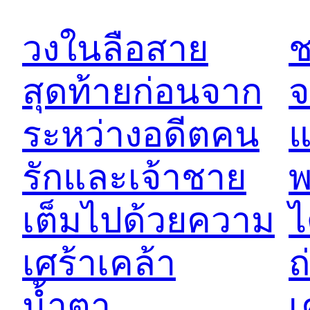
วงในลือสาย
ช
สุดท้ายก่อนจาก
จ
ระหว่างอดีตคน
แ
รักและเจ้าชาย
พ
เต็มไปด้วยความ
ไ
เศร้าเคล้า
ถ
น้ำตา…
เ