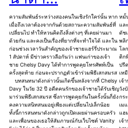
ความสัมพันธ์ระหว่างสองคนในเชิงรักใคร่นั้น หาก
หมั
เมื่อถึงเวลาต้องจากกันด้วยสถานะความสัมพันธ์ที่
และ
เปลี่ยนไป ทำให้หวนคิดถึงสิ่งต่างๆ ที่เคยผ่านมา
ดัช
ด้วยกัน และคงเป็นเรื่องที่ยากที่จะทำใจได้ และใน
พลิ
ก่อนช่วงเวลาวันสำคัญของเจ้าชายแฮร์รี่ประมาณ
โลก
1 สัปดาห์ มีข่าวคราวลือกันว่า แฟนเก่าของเจ้า
ติก
ชาย Chelsy Davy ได้ทำการพูดคุยโทรศัพท์เป็น
ปรี
ครั้งสุดท้าย ก่อนจะปรากฏตัวเข้าร่วมพิธีเสกสมรส
เหม
บทสนทนาดังกล่าวนั้นเกิดขึ้นหลังจากที่ Chelsy
เจ้
Davy ในวัย 32 ปี อดีตคนรักของเจ้าชายได้รับเชิญ
วัง
มาร่วมพิธีเสกสมรส ซึ่งการพูดคุยกันในครั้งนั้นก็ยัง
กระ
คงความสนิทสนมอยู่เพียงแต่เปลี่ยนไปเล็กน้อย
เมแ
ทั้งนี้การสนทนาดังกล่าวถูกเปิดเผยผ่านครอบครัว
แฮม
และเพื่อนของเธอให้สัมภาษณ์กับเว็บไซต์ Vanity
เจ้