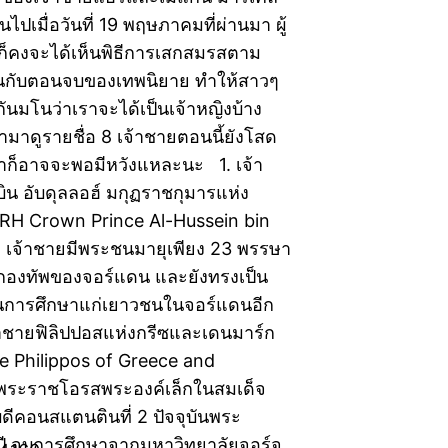
้นไปเมื่อวันที่ 19 พฤษภาคมที่ผ่านมา ผู้
มก็คงจะได้เห็นพิธีการเสกสมรสตาม
ือนกับตอนจบของเทพนิยาย ทำให้สาวๆ
ันมโนว่าเราจะได้เป็นเจ้าหญิงบ้าง
รามาดูรายชื่อ 8 เจ้าชายตอนนี้ยังโสด
ราก็อาจจะพอมีหวังแหละนะ 1. เจ้า
 บิน อับดุลลอฮ์ มกุฏราชกุมารแห่ง
RH Crown Prince Al-Hussein bin
I) เจ้าชายมีพระชนมายุเพียง 23 พรรษา
นกองทัพของจอร์แดน และยังทรงเป็น
านการศึกษาแก่เยาวชนในจอร์แดนอีก
้าชายฟิลิปปอสแห่งกรีซและเดนมาร์ก
e Philippos of Greece and
พระราชโอรสพระองค์เล็กในสมเด็จ
ดีคอนสแตนตินที่ 2 ปัจจุบันพระ
ปี จบการศึกษาจากมหาวิทยาลัยจอร์จ