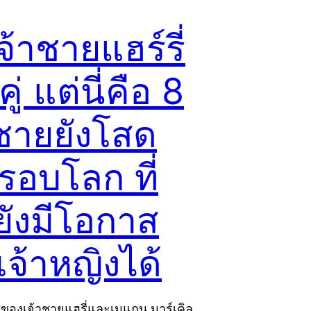
จ้าชายแฮร์รี่
คู่ แต่นี่คือ 8
าชายยังโสด
รอบโลก ที่
ยังมีโอกาส
เจ้าหญิงได้
สของเจ้าชายแฮรี่และเมแกน มาร์เคิล