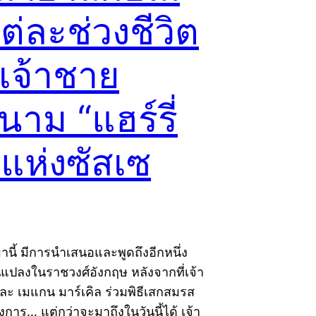
่ละช่วงชีวิต
เจ้าชาย
าม “แฮร์รี่
กแห่งซัสเซ
มานี้ มีการนำเสนอและพูดถึงอีกหนึ่ง
แปลงในราชวงศ์อังกฤษ หลังจากที่เจ้า
และ เมแกน มาร์เคิล ร่วมพิธีเสกสมรส
งการ… แต่กว่าจะมาถึงในวันนี้ได้ เจ้า