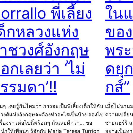
orrallo พี่เลี้ยง
ในแต
ด็กหลวงแห่ง
ของ
าชวงศ์อังกฤษ
พระน
อกเลยว่า ‘ไม่
ดยุ
รรมดา’!!
กส์”
อนๆ เคยรู้กันไหมว่า การจะเป็นพี่เลี้ยงเด็กให้กับ
เมื่อไม่นาน
วงศ์แห่งอังกฤษจะต้องทำอะไรเป็นบ้าง ลองไป
ความเปลี่ยน
รื่องราวต่อไปนี้พร้อมๆ กันเลยดีกว่า… ขอ
ชายแฮร์รี่ 
นำให้เพื่อนๆ รู้จักกับ Maria Teresa Turrion
อย่างเป็นทา