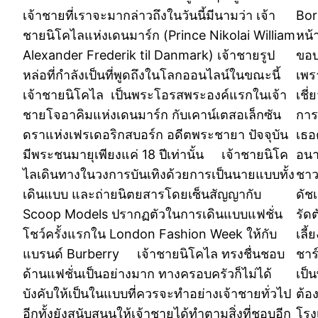
เจ้าชายที่เราจะมากล่าวถึงในวันนี้มีนามว่า เจ้า
Bor
ชายนิโคไลแห่งเดนมาร์ก (Prince Nikolai William
หน้
Alexander Frederik til Danmark) เจ้าชายรูป
ขอบ
หล่อที่กำลังเป็นที่พูดถึงในโลกออนไลน์ในขณะนี้
เพร
เจ้าชายนิโคไล เป็นพระโอรสพระองค์แรกในเจ้า
เชี
ชายโจอาคิมแห่งเดนมาร์ก กับเคาน์เตสอเล็กซัน
การ
ดราแห่งเฟรเดอริกสบอร์ก อดีตพระชายา ปัจจุบัน
เธอ
มีพระชนมายุเพียงแค่ 18 ปีเท่านั้น เจ้าชายนิโค
อนา
ไลเดินทางในวงการบันเทิงด้วยการเป็นนายแบบทั้ง
ชาว
เดินแบบ และถ่ายนิตยสารโดยเซ็นสัญญากับ
ดัช
Scoop Models ปรากฏตัวในการเดินแบบแฟชั่น
รัด
โชว์ครั้งแรกใน London Fashion Week ให้กับ
เลี
แบรนด์ Burberry เจ้าชายนิโคไล ทรงชื่นชอบ
ชาร
ด้านแฟชั่นเป็นอย่างมาก ทางครอบครัวก็ไม่ได้
เป็น
บังคับให้เป็นในแบบที่ควรจะทำอย่างเจ้าชายทั่วไป
ต้อ
อีกทั้งยังสนับสนุนให้เจ้าชายได้ทำตามสิ่งที่ชอบอีก
โรง