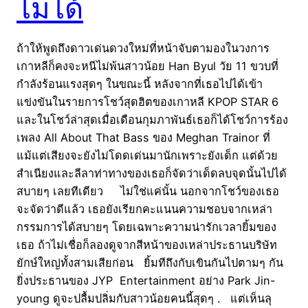
ไม่ได้
ถ้าให้พูดถึงดาวเด่นดวงใหม่ที่หน้าจับตามองในวงการ
เกาหลีก็คงจะหนีไม่พ้นสาวน้อย Han Byul วัย 11 ขวบที่
กำลังร้อนแรงสุดๆ ในขณะนี้ หลังจากที่เธอไปได้เข้า
แข่งขันในรายการโชว์สุดฮิตของเกาหลี KPOP STAR 6
และในโชว์ล่าสุดเมื่อเดือนกุมภาพันธ์เธอก็ได้โชว์การร้อง
เพลง All About That Bass ของ Meghan Trainor ที่
แม้แต่เสียงจะยังไม่โดดเด่นมานักเพราะยังเด็ก แต่ด้วย
สำเนียงและลีลาท่าทางของเธอก็จัดว่าเด็ดลบจุดนั้นไปได้
สบายๆ เลยทีเดียว ไม่ใช่แค่นั้น นอกจากโชว์ของเธอ
จะจัดว่าดีแล้ว เธอยังเรียกคะแนนความชอบจากเหล่า
กรรมการได้สบายๆ โดยเฉพาะความน่ารักเวลายิ้มของ
เธอ ถ้าไม่เชื่อก็ลองดูจากสีหน้าของเหล่าประธานบริษัท
ยักษ์ใหญ่ทั้งสามเสียก่อน ยิ้มทีถึงกับเขินกันไปตามๆ กัน
ยิ่งประธานของ JYP Entertainment อย่าง Park Jin-
young ดูจะปลื้มปลิ่มกับสาวน้อยคนนี้สุดๆ . แต่เห็นลุ