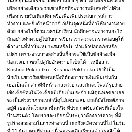
ในปัจจุบันนักเรียน นักศึกษาหลายๆ คน ไม่ได้เรียนหนังสือ
เพียงอย่างเดียว พวกเขาเลือกที่จะหางานพิเศษทำไปด้วย
เพื่อหารายรับเพิ่มเติม หรือเพื่อเพิ่มประสบการณ์การ
ทำงาน และยิ่งถ้าหน้าตาดี ก็เป็นจุดหนึ่งที่ทำให้หางานง่าย
ด้วย อย่างไรก็ตามเวลานักเรียน นักศึกษาจะหางานอะไร
สักอย่างทำควบคู่ไปกับการเรียน เราควรจะตรวจสอบดูให้
ดีว่างานที่ทำนั้นเหมาะสมหรือไม่ ทำแล้วปลอดภัยหรือ
เปล่า เพราะงานบางอย่างนั้นก็อาจะใช้เป็นข้ออ้างเพื่อ
ล่อลวงเยาวชนไปสู่ภัยอันตรายก็เป็นได้ เหยื่อสาว
Kristina Prikhodko Kristina Prikhodko เองก็เป็น
นักเรียนชาวรัสเซียคนหนึ่งที่ต้องการหาเงินเพิ่มเช่นกัน
เธอเป็นเด็กสาวที่มีหน้าตาสะสวย และมักจะโพสต์รูปถ่าย
เชิงเซ็กซี่ลงในโซเชี่ยลมีเดียเป็นประจำ แม้คุณพ่อของเธอ
จะเป็นห่วงว่าภาพเหล่านี้ดูไม่เหมาะสม เธอก็ยังโพสต์ภาพ
อยู่ดี เธอเห็นโฆษณาชิ้นหนึ่ง ที่ประกาศรับสมัครพี่เลี้ยงใน
บ้านส่วนตัว โดยรายละเอียดนั้นระบุว่าต้องการสาวๆ ที่มี
รูปร่างสวยงามในการทำงานนี้ เธอจึงสมัครงานนี้ไป ในวัน
ที่ 21 ธันวาคมที่ผ่านมานี้ พอเธอเลิกเรียนแล้ว เธอจึงได้