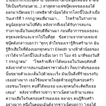
ให้เป็นจริงก่อนตาย…) ล่าสุดทางเฟซบุ๊คเพจของเธอได้
ออกมาเปิดเผยว่า เทพธิดาตัวน้อยได้จากโลกนี้ไปแล้วเมื่อ
วันเสาร์ที่ 1 กรกฎาคมที่ผ่านมา… โรคร้ายในร่างกาย
หนูน้อยลุกลามไปที่ตับ หลังจากที่เธอได้รับการสแกน
ร่างกายเมื่อวันพฤหัสบดีที่ผ่านมา ก่อนที่อาการของเธอจะ
ทรุดลงหนักและจากไปในที่สุด ข้อความจากทางเพจเฟ
ซบุ๊คดังกล่าวบอกว่า “ทุกๆ หัวใจของเรารู้สึกเศร้ามาก ฉัน
รู้สึกเสียใจที่ต้องบอกทุกคนว่า Eileidh นางฟ้าตัวน้อยของ
เราได้จากโลกนี้ไปแล้วเมื่อเวลา 11 โมง 45 นาทีของวันที่
1 กรกฎาคม” “โชคร้ายที่เราได้พบเจอในวันพฤหัสบดี
หลังจากทำการสแกนอัลตราซาวด์แล้ว ก็พบว่าตับของเธอ
นั้นขยายตัวและเต็มไปด้วยมะเร็ง มันเป็นสิ่งที่ร้ายแรงกับ
เธออย่างมาก เธอใช้ลมหายใจสุดท้ายอยู่กับครอบครัว
เธอชนะใจทุกๆ คนที่ได้พบเจอ และทุกคนก็จะคิดถึงเธอ
เสมอ” หลังจากที่ทราบข่าว ชาวเน็ตต่างเข้ามาแสดง
ความเสียใจกับครอบครัวของเธอ หลายๆ คนรู้สึกเศร้า
อย่างมาก หนึ่งในคอมเม้นต์จากชาวเน็ตบอกว่า “เธอได้