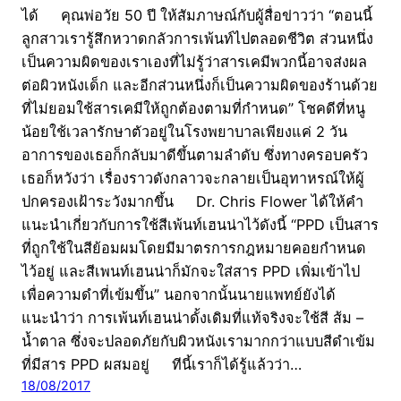
ได้ คุณพ่อวัย 50 ปี ให้สัมภาษณ์กับผู้สื่อข่าวว่า “ตอนนี้
ลูกสาวเรารู้สึกหวาดกลัวการเพ้นท์ไปตลอดชีวิต ส่วนหนึ่ง
เป็นความผิดของเราเองที่ไม่รู้ว่าสารเคมีพวกนี้อาจส่งผล
ต่อผิวหนังเด็ก และอีกส่วนหนึ่งก็เป็นความผิดของร้านด้วย
ที่ไม่ยอมใช้สารเคมีให้ถูกต้องตามที่กำหนด” โชคดีที่หนู
น้อยใช้เวลารักษาตัวอยู่ในโรงพยาบาลเพียงแค่ 2 วัน
อาการของเธอก็กลับมาดีขึ้นตามลำดับ ซึ่งทางครอบครัว
เธอก็หวังว่า เรื่องราวดังกลาวจะกลายเป็นอุทาหรณ์ให้ผู้
ปกครองเฝ้าระวังมากขึ้น Dr. Chris Flower ได้ให้คำ
แนะนำเกี่ยวกับการใช้สีเพ้นท์เฮนน่าไว้ดังนี้ “PPD เป็นสาร
ที่ถูกใช้ในสีย้อมผมโดยมีมาตรการกฎหมายคอยกำหนด
ไว้อยู่ และสีเพนท์เฮนน่าก็มักจะใส่สาร PPD เพิ่มเข้าไป
เพื่อความดำที่เข้มขึ้น” นอกจากนั้นนายแพทย์ยังได้
แนะนำว่า การเพ้นท์เฮนน่าดั้งเดิมที่แท้จริงจะใช้สี ส้ม –
น้ำตาล ซึ่งจะปลอดภัยกับผิวหนังเรามากกว่าแบบสีดำเข้ม
ที่มีสาร PPD ผสมอยู่ ทีนี้เราก็ได้รู้แล้วว่า…
18/08/2017