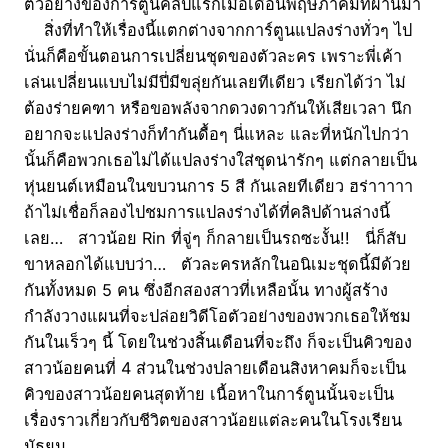
ตัวอย่างของการ์ตูนคลิปแรกเมื่อเดือนพฤษภาคมที่ผ่านมา
สิ่งที่ทำให้เรื่องนี้แตกต่างจากการ์ตูนแปลงร่างทั่วๆ ไป
นั่นก็คือขั้นตอนการเปลี่ยนชุดของตัวละคร เพราะพี่เค้า
เล่นเปลี่ยนแบบไม่มีปี่มีขลุ่ยกันเลยทีเดียว เรียกได้ว่า ไม่
ต้องร่ายคฑา หรือขอพลังจากดวงดาวกันให้เสียเวลา นึก
อยากจะแปลงร่างก็ทำกันดื้อๆ นี่แหละ และที่หนักไปกว่า
นั้นก็คือพวกเธอไม่ได้แปลงร่างใส่ชุดน่ารักๆ แต่กลายเป็น
หุ่นยนต์เหมือนในขบวนการ 5 สี กันเลยทีเดียว ฮร่าาาาา
ถ้าไม่เชื่อก็ลองไปชมการแปลงร่างได้ที่คลิปด้านล่างนี้
เลย… สาวน้อย Rin ที่จู่ๆ ก็กลายเป็นรถซะงั้น!! นี่ก็สับ
ขาหลอกได้แบบว่า… ตัวละครหลักในอนิเมะชุดนี้มีด้วย
กันทั้งหมด 5 คน ซึ่งอีกสองสาวที่เหลือนั้น ทางผู้สร้าง
กำลังวางแผนที่จะปล่อยวิดีโอตัวอย่างของพวกเธอให้ชม
กันในเร็วๆ นี้ โดยในช่วงสิ้นเดือนที่จะถึง ก็จะเป็นคิวของ
สาวน้อยคนที่ 4 ส่วนในช่วงปลายเดือนสิงหาคมก็จะเป็น
คิวของสาวน้อยคนสุดท้าย เนื้อหาในการ์ตูนนั้นจะเป็น
เรื่องราวเกี่ยวกับชีวิตของสาวน้อยแต่ละคนในโรงเรียน
มัธยม…