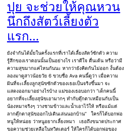
ปุย จะช่วยให้คุณหวน
นึกถึงสัตว์เลี้ยงตัว
แรก…
ยังจำกันได้มั้ยในครั้งแรกที่เราได้เลี้ยงสัตว์ซักตัว ความ
รู้สึกของเราตอนนั้นเป็นอย่างไร เราดีใจ ตื่นเต้น หรือว่ามี
ความสุขมากแค่ไหนกันนะ หากว่ายังคิดกันไม่ออก งั้นต้อง
ลองมาดูสาวน้อยวัย 6 ขวบชื่อ Ava คนนี้ดูว่า เมื่อความ
ฝันที่จะเลี้ยงลูกสุนัขซักตัวของเธอเป็นจริงขึ้นมา จะ
แสดงออกมาอย่างไรบ้าง แม่ของเธอบอกว่า “เด็กคนนี้
อยากที่จะเลี้ยงสุนัขเอามากๆ ทำกับตุ๊กตาเหมือนกับเป็น
น้องหมาจริงๆ วางชามข้าวและน้ำเอาไว้ให้ หรือแม้แต่
ลากตุ๊กตาสุนัขออกไปเดินเล่นนอกบ้าน” ใครก็ได้บอกพ่อ
หนูให้หน่อย ว่าหนูอยากเลี้ยงหมา เธอถึงขนาดประกาศ
ขอความช่วยเหลือในทวิตเตอร์ ให้ใครก็ได้บอกพ่อของ