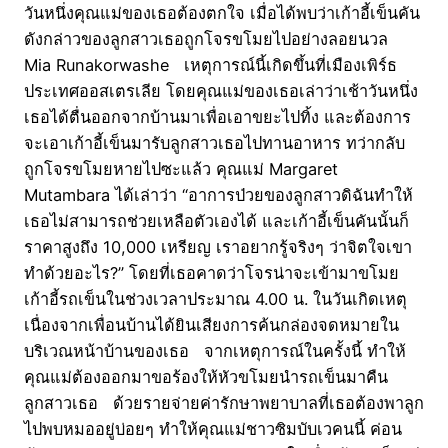
วันหนึ่งคุณแม่ของเธอต้องตกใจ เมื่อได้พบว่าเก้าอี้เข็นคัน
ดังกล่าวของลูกสาวเธอถูกโจรขโมยไปอย่างลอยนวล
Mia Runakorwashe เหตุการณ์นี้เกิดขึ้นที่เมืองเพิร์ธ
ประเทศออสเตรเลีย โดยคุณแม่ของเธอเล่าว่าเช้าวันหนึ่ง
เธอได้ตื่นออกจากบ้านมาเพื่อเอาขยะไปทิ้ง และต้องการ
จะเอาเก้าอี้เข็นมารับลูกสาวเธอไปทานอาหาร ทว่ากลับ
ถูกโจรขโมยหายไปซะแล้ว คุณแม่ Margaret
Mutambara ได้เล่าว่า “อาการป่วยของลูกสาวดิฉันทำให้
เธอไม่สามารถช่วยเหลือตัวเองได้ และเก้าอี้เข็นคันนั้นก็
ราคาสูงถึง 10,000 เหรียญ เราอยากรู้จริงๆ ว่าจิตใจเขา
ทำด้วยอะไร?” โดยที่เธอคาดว่าโจรน่าจะเข้ามาขโมย
เก้าอี้รถเข็นในช่วงเวลาประมาณ 4.00 น. ในวันเกิดเหตุ
เนื่องจากเพื่อนบ้านได้ยินเสียงการค้นกล่องจดหมายใน
บริเวณหน้าบ้านของเธอ จากเหตุการณ์ในครั้งนี้ ทำให้
คุณแม่ต้องออกมาขอร้องให้หัวขโมยนำรถเข็นมาคืน
ลูกสาวเธอ ด้วยรายจ่ายค่ารักษาพยาบาลที่เธอต้องพาลูก
ไปพบหมออยู่บ่อยๆ ทำให้คุณแม่ชาวซิมบับเวคนนี้ ค่อน