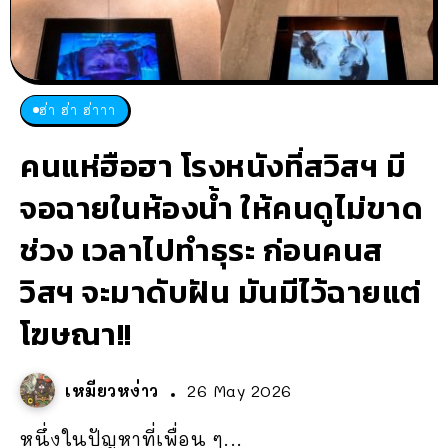
ฮ่า ฮ่า ฮ่าาา
คนแห่ฮือฮา โรงหนังที่สวิสฯ มี
จอฉายในห้องน้ำ ให้คนดูไม่ขาด
ช่วง เวลาไปทำธุระ ก่อนคนส
วิสฯ จะมาดับฝัน มันมีไว้ฉายแต่
โฆษณา!!
เหมียวหง่าว
26 May 2026
หนึ่งในปัญหาที่เพื่อน ๆ...