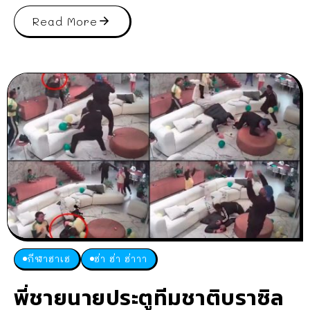
Read More
กีฬาฮาเฮ
ฮ่า ฮ่า ฮ่าาา
พี่ชายนายประตูทีมชาติบราซิล