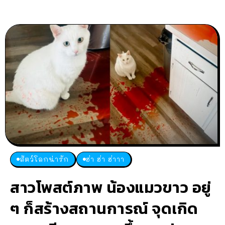
สัตว์โลกน่ารัก
ฮ่า ฮ่า ฮ่าาา
สาวโพสต์ภาพ น้องแมวขาว อยู่
ๆ ก็สร้างสถานการณ์ จุดเกิด