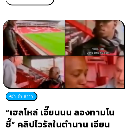
ฮ่า ฮ่า ฮ่าาา
“เฮลโหล่ เอี๊ยนนน ลองทามโน
ซี๊” คลิปไวรัลในตำนาน เอียน