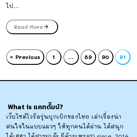
ไป...
Read More
« Previous
1
…
89
90
91
What is แคทดั๊มบ์?
เว็บไซต์ไวรัลรุ่นบุกเบิกของไทย เล่าเรื่องน่า
สนใจในแบบแมวๆ ให้ทุกคนได้อ่าน ได้สนุก
ได้เฮฮา ได้สาระ(เอ๊ะ มีด้วยเหรอ?) since. 2014