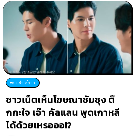
ฮ่า ฮ่า ฮ่าาา
ชาวเน็ตเห็นโฆษณาซัมซุง ต๊
กกะใจ เอ๊า คัลแลน พูดเกาหลี
ได้ด้วยเหรอออ!?