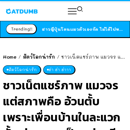
ร้านอาหารในนิวยอร์กประกาศปิดตัวลง หลังอยู่มานานกว่า 45 ปี ติดป้ายขอบคุณลูกค้าทุกคน แถมสูตรทำไวท์ซอสให้แบบจัดเต็ม
สาวญี่ปุ่นโดนแมวตัวเองกัด ไม่ได้ไปหาหมอตั้งแต่เนิ่นๆ สุดท้ายขาบวม กลายเป็นโรคเนื้อเน่า เตือนทาสแมวทั้งหลายให้ระวัง
Trending!!
ได้เวลาเด็กหนวดรวมตัว RF Online Next เปิดให้เล่นแล้ว เกม Sci-Fi MMORPG ระดับตำนาน เล่นได้ทั้งมือถือและ PC
ร้านอาหารในนิวยอร์กประกาศปิดตัวลง หลังอยู่มานานกว่า 45 ปี ติดป้ายขอบคุณลูกค้าทุกคน แถมสูตรทำไวท์ซอสให้แบบจัดเต็ม
สาวญี่ปุ่นโดนแมวตัวเองกัด ไม่ได้ไปหาหมอตั้งแต่เนิ่นๆ สุดท้ายขาบวม กลายเป็นโรคเนื้อเน่า เตือนทาสแมวทั้งหลายให้ระวัง
Home
สัตว์โลกน่ารัก
ชาวเน็ตแชร์ภาพ แมวจร แต่สภาพคือ อ้วนตั้บ เพราะเพื่อนบ้านในละแวกนั้น ช่วยดูแลเป็นอย่างดี
/
/
สัตว์โลกน่ารัก
ฮ่า ฮ่า ฮ่าาา
ชาวเน็ตแชร์ภาพ แมวจร
แต่สภาพคือ อ้วนตั้บ
เพราะเพื่อนบ้านในละแวก