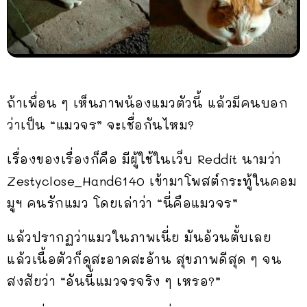
ถ้าเพื่อน ๆ เห็นภาพน้องแมวตัวนี้ แล้วมีคนบอก
ว่าเป็น “แมวจร” จะเชื่อกันไหม?
เรื่องของเรื่องก็คือ มีผู้ใช้ในเว็บ Reddit นามว่า
Zestyclose_Hand6140 เข้ามาโพสต์กระทู้ในคอม
มูฯ คนรักแมว โดยเล่าว่า “นี่คือแมวจร”
แล้วปรากฏว่าแมวในภาพเนี่ย มันอ้วนตั้บเลย
แล้วเนื้อตัวก็ดูสะอาดสะอ้าน สุขภาพดีสุด ๆ จน
สงสัยว่า “อันนี้แมวจรจริง ๆ เหรอ?”