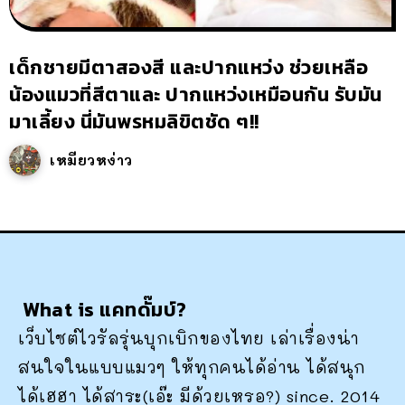
เด็กชายมีตาสองสี และปากแหว่ง ช่วยเหลือ
น้องแมวที่สีตาและ ปากแหว่งเหมือนกัน รับมัน
มาเลี้ยง นี่มันพรหมลิขิตชัด ๆ!!
เหมียวหง่าว
What is แคทดั๊มบ์?
เว็บไซต์ไวรัลรุ่นบุกเบิกของไทย เล่าเรื่องน่า
สนใจในแบบแมวๆ ให้ทุกคนได้อ่าน ได้สนุก
ได้เฮฮา ได้สาระ(เอ๊ะ มีด้วยเหรอ?) since. 2014