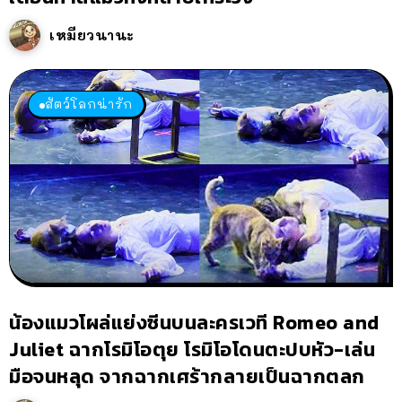
เหมียวนานะ
สัตว์โลกน่ารัก
น้องแมวโผล่แย่งซีนบนละครเวที Romeo and
Juliet ฉากโรมิโอตุย โรมิโอโดนตะปบหัว-เล่น
มือจนหลุด จากฉากเศร้ากลายเป็นฉากตลก