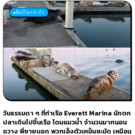
สัตว์โลกน่ารัก
วันธรรมดา ๆ ที่ท่าเรือ Everett Marina นักตก
ปลาเดินไปขึ้นเรือ โดนแมวน้ำ จำนวนมากนอน
ขวาง พี่ชายบอก พวกเอ็งตัวเหม็นชะมัด เหมือน