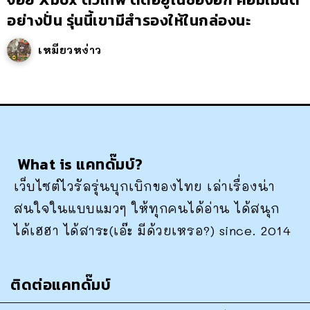
อย่างปั่น รุ่นนี้เขามีสำรองให้ในกล่องนะ
เหมียวหง่าว
What is แคทดั๊มบ์?
เว็บไซต์ไวรัลรุ่นบุกเบิกของไทย เล่าเรื่องน่า
สนใจในแบบแมวๆ ให้ทุกคนได้อ่าน ได้สนุก
ได้เฮฮา ได้สาระ(เอ๊ะ มีด้วยเหรอ?) since. 2014
ติดต่อแคทดั๊มบ์