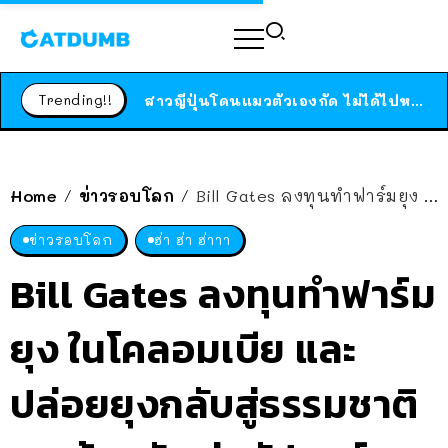
ร้านอาหารในนิวยอร์กประกาศปิดตัวลง หลังอยู่มานานกว่า 45 ปี ติดป้ายขอบคุณลูกค้าทุกคน แถมสูตรทำไวท์ซอสให้แบบจัดเต็ม
Trending!!
สาวญี่ปุ่นโดนแมวตัวเองกัด ไม่ได้ไปหาหมอตั้งแต่เนิ่นๆ สุดท้ายขาบวม กลายเป็นโรคเนื้อเน่า เตือนทาสแมวทั้งหลายให้ระวัง
ได้เวลาเด็กหนวดรวมตัว RF Online Next เปิดให้เล่นแล้ว เกม Sci-Fi MMORPG ระดับตำนาน เล่นได้ทั้งมือถือและ PC
ร้านอาหารในนิวยอร์กประกาศปิดตัวลง หลังอยู่มานานกว่า 45 ปี ติดป้ายขอบคุณลูกค้าทุกคน แถมสูตรทำไวท์ซอสให้แบบจัดเต็ม
Home
ข่าวรอบโลก
Bill Gates ลงทุนทำฟาร์มยุง ในโคลอมเบีย และปล่อยยุงกลับสู่ธรรมชาติ 40 ล้านตัว ต่อสัปดาห์ คนพูดเป็นเสียงเดียวกัน ทำเพื่อ!? แต่เบื้องหลังมันโคตรจะลึกล้ำ และมีประโยชน์
/
/
สาวญี่ปุ่นโดนแมวตัวเองกัด ไม่ได้ไปหาหมอตั้งแต่เนิ่นๆ สุดท้ายขาบวม กลายเป็นโรคเนื้อเน่า เตือนทาสแมวทั้งหลายให้ระวัง
ข่าวรอบโลก
ฮ่า ฮ่า ฮ่าาา
Bill Gates ลงทุนทำฟาร์ม
ยุง ในโคลอมเบีย และ
ปล่อยยุงกลับสู่ธรรมชาติ