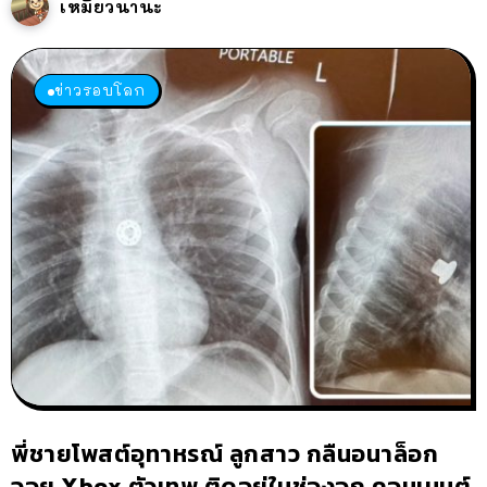
เหมียวนานะ
ข่าวรอบโลก
พี่ชายโพสต์อุทาหรณ์ ลูกสาว กลืนอนาล็อก
จอย Xbox ตัวเทพ ติดอยู่ในช่องอก คอมเมนต์