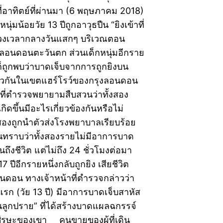
ี่อาทิตย์ที่ผ่านมา (6 พฤษภาคม 2018)
นุ่มน้อยวัย 13 ปีถูกอาวุธปืน “ยิงเข้าที่
่วงเวลากลางวันแสกๆ บริเวณตอน
ลอนดอนตะวันตก ส่วนเด็กหนุ่มอีกราย
งก็ถูกพบว่าบาดเจ็บจากการถูกยิงบน
ยวกันในเขตแฮร์โรว์ของกรุงลอนดอน
าที่ตำรวจพยายามสืบสวนว่าทั้งสอง
่เกิดขึ้นมีอะไรเกี่ยวข้องกันหรือไม่
้งสองถูกนำตัวส่งโรงพยาบาลเรียบร้อย
ต้นทราบว่าทั้งสองรายไม่มีอาการบาด
ถึงชีวิต แต่ไม่ถึง 24 ชั่วโมงต่อมา
17 ปีอีกรายหนึ่งกลับถูกยิง เสียชีวิต
นดอน ทางเจ้าหน้าที่ตำรวจกล่าวว่า
แรก (วัย 13 ปี) มีอาการบาดเจ็บสาหัส
นลูกปราย” ที่ได้สร้างบาดแผลฉกรรจ์
ณศีรษะของเขา คนขายของผู้ที่เดิน