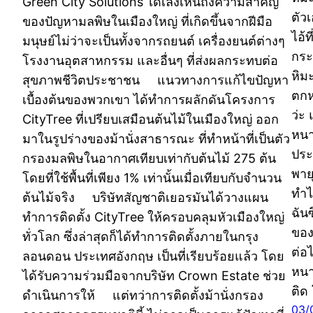
Green City Solutions ได้เล็งเห็นถึงความสำคัญ
ตัว
ของปัญหามลพิษในเมืองใหญ่ ที่เกิดขึ้นจากฝีมือ
ไอ้ท
มนุษย์ไม่ว่าจะเป็นทั้งจากรถยนต์ เครื่องยนต์ต่างๆ
กระ
โรงงานอุตสาหกรรม และอื่นๆ ที่ส่งผลกระทบต่อ
หิมะ
สุขภาพชีวิตประชาชน แนวทางการแก้ไขปัญหา
ตกห
เบื้องต้นของพวกเขา ได้ทำการผลักดันโครงการ
ว่ะ
CityTree ที่เปรียบเสมือนต้นไม้ในเมืองใหญ่ ออก
หนาว
มาในรูปร่างของม้านั่งสาธารณะ ที่ทำหน้าที่เป็นตัว
ประ
กรองมลพิษในอากาศเทียบเท่ากับต้นไม้ 275 ต้น
พาย
โดยที่ใช้พื้นที่เพียง 1% เท่านั้นเมื่อเทียบกับจำนวน
ทำไ
ต้นไม้จริง บริษัทสัญชาติเยอรมันได้วางแผน
ฉันซ
ทำการติดตั้ง CityTree ให้ครอบคลุมหัวเมืองใหญ่
ของท
ทั่วโลก ซึ่งล่าสุดก็ได้ทำการติดตั้งภายในกรุง
ต่อ
ลอนดอน ประเทศอังกฤษ เป็นที่เรียบร้อยแล้ว โดย
หนา
ได้รับความร่วมมือจากบริษัท Crown Estate ช่วย
ติด
ดำเนินการให้ แต่ทว่าการติดตั้งม้านั่งกรอง
03/