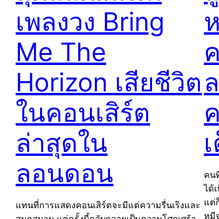
เพลงวง Bring
ห
Me The
ค
Horizon เสียชีวิต
ล
ในคอนเสิร์ต
ค
ล่าสุดใน
เ
ลอนดอน
คนท
ได้
แต่
แทนที่การแสดงคอนเสิร์ตจะมีแต่ความรื่นเริงและ
หมี
สนุกสนาน แต่ครั้งนี้กลับกลายเป็นความโศกเศร้า