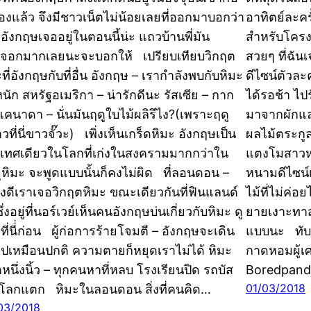
เองแล้ว จึงมีชาวเน็ตไม่น้อยเลยที่ออกมาบอกว่า
อาทิตย์ละคร
ี่อังกฤษเจออยู่ในตอนนี้น่ะ แถวบ้านพี่มัน
สำหรับโครงก
จอกมากเลยนะจะบอกให้ เปรียบเทียบวิกฤต
สวยๆ ที่ฉั
ที่อังกฤษกับที่อื่น อังกฤษ – เรากำลังพบกับหิมะ
ดีไซน์ตัวละ
นัก สหรัฐอเมริกา – น่ารักดีนะ รัสเซีย – กาก
ได้รอช้า ไป
 แคนาดา – นั่นมันฤดูใบไม้ผลิรึไง?(เพราะฤดู
มาจากผักและ
ที่นี่ขาวจั๊วะ) เพิ่งเห็นเกร็ดหิมะ อังกฤษเป็น
ผลไม้ตระกูลเ
เทศเดียวในโลกที่เก่งในสงครามมากกว่าใน
แตงโมสาวห
ุหิมะ จะพูดแบบนั้นก็คงไม่ผิด ที่ลอนดอน –
หนามดีไซน์
งดีเราเจอวิกฤตหิมะ ขณะเดียวกันที่ฟินแลนด์
ไม้ที่ไม่ค่
ึ่งอยู่ที่นอร์เวย์เห็นคนอังกฤษบ่นเกี่ยวกับหิมะ ดู
ยายเงาะทา
ี่นี่่ก่อน ผู้ก่อการร้ายโจมตี – อังกฤษจะเดิน
แบบนะ ทับทิ
ไปเหมือนปกติ ความตายก็หยุดเราไม่ได้ หิมะ
กาดหอมผู้เศ
หนึ่งนิ้ว – ทุกคนหาที่หลบ โรงเรียนปิด รถบัส
Boredpand
01/03/2018
 โลกแตก หิมะในลอนดอน สิ่งที่คนคิด…
03/2018