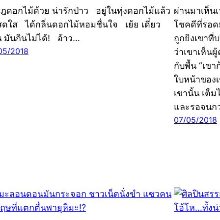
ุฎดอกไม้ด้วย น่ารักป่าว อยู่ในทุ่งดอกไม้แล้ว
ผ่านมาเห็นเ
สดใส ได้กลิ่นดอกไม้หอมชื่นใจ เย้ย เดี๋ยว
โชคดีที่รอด
น มันกินไม่ได้! อ้าว…
ถูกยิงเขาที
05/2018
ว่าเขาเห็นผู
กับพื้น “เขา
ใบหน้าของเข
เขานั้น เต็
และรอจนกว่
07/05/2018