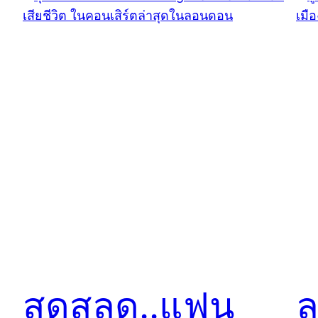
สุดสลด..แฟน
ล