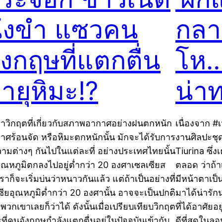
ั่งขำ แซวคน
กลา
ังกฤษที่แตกตื่น
โห…ท
ายุหิมะ!?
น่า
่าวิกฤตที่เกี่ยวกับสภาพอากาศอย่างฝนตกหนัก
เนื่องจาก #
าศร้อนจัด หรือหิมะตกหนักนั้น มักจะได้รับการ
งานศิลปะชุดห
วามต่างๆ กันไปในแต่ละที่ อย่างประเทศไทยนั้น
Tiurina ซึ่
อุณหภูมิตกลงไปอยู่ต่ำกว่า 20 องศาเซลเซียส
ตลอด ว่าถ้
าก็จะเริ่มบ่นว่าหนาวกันแล้ว แต่ถ้าเป็นอย่างที่
มีหน้าตาเป
เซียอุณหภูมิต่ำกว่า 20 องศานั้น อาจจะเป็นปกติ
มาได้น่ารัก
พวกเขาเลยก็ว่าได้ ดังนั้นเมื่อเปรียบเทียบวิกฤต
ที่ได้อาศัย
ะที่คนอังกฤษกำลังแตกตื่นอยู่ในปัจจุบันเข้ากับ
ดีที่สุดในล