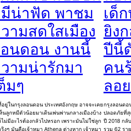
มีน่าฟัด พาชม
เด็ก
วามสดใสเมือง
ยิง
อนดอน งานนี้
ปีนี
วามน่ารักมา
คนร
ต็มๆ
ลอย
ี่อยู่ในกรุงลอนดอน ประเทศอังกฤษ อาจจะเคย
กรุงลอนดอนท
เห็นลูกหมีตัวน้อยมาเดินเพ่นพ่านกลางเมืองบ้าง
ปลอดภัยที่ส
ก็ไม่มีอะไรต้องกลัวไปหรอก เพราะมันไม่ใช่ลูก
ปี 2018 กลั
จริงๆ มันคือเจ้าหมา Athena ต่างหาก เจ้าหมา
รวม 62 รายแ