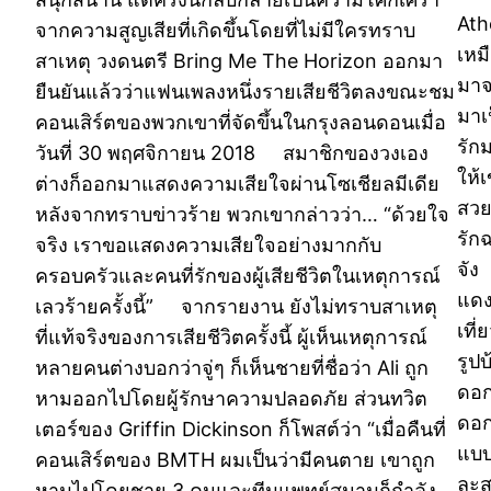
Ath
จากความสูญเสียที่เกิดขึ้นโดยที่ไม่มีใครทราบ
เหม
สาเหตุ วงดนตรี Bring Me The Horizon ออกมา
มาจ
ยืนยันแล้วว่าแฟนเพลงหนึ่งรายเสียชีวิตลงขณะชม
มาเป
คอนเสิร์ตของพวกเขาที่จัดขึ้นในกรุงลอนดอนเมื่อ
รัก
วันที่ 30 พฤศจิกายน 2018 สมาชิกของวงเอง
ให้
ต่างก็ออกมาแสดงความเสียใจผ่านโซเชียลมีเดีย
สวย
หลังจากทราบข่าวร้าย พวกเขากล่าวว่า… “ด้วยใจ
รัก
จริง เราขอแสดงความเสียใจอย่างมากกับ
จัง 
ครอบครัวและคนที่รักของผู้เสียชีวิตในเหตุการณ์
แดง
เลวร้ายครั้งนี้” จากรายงาน ยังไม่ทราบสาเหตุ
เที่
ที่แท้จริงของการเสียชีวิตครั้งนี้ ผู้เห็นเหตุการณ์
รูป
หลายคนต่างบอกว่าจู่ๆ ก็เห็นชายที่ชื่อว่า Ali ถูก
ดอก
หามออกไปโดยผู้รักษาความปลอดภัย ส่วนทวิต
ดอก
เตอร์ของ Griffin Dickinson ก็โพสต์ว่า “เมื่อคืนที่
แบบ
คอนเสิร์ตของ BMTH ผมเป็นว่ามีคนตาย เขาถูก
ละส
หามไปโดยชาย 3 คนและทีมแพทย์สนามก็กำลัง