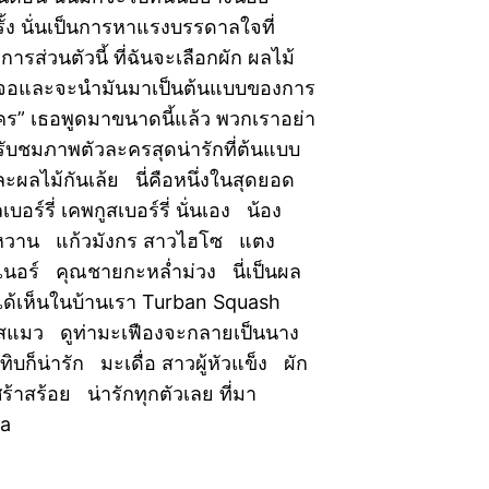
ั้ง นั่นเป็นการหาแรงบรรดาลใจที่
ารส่วนตัวนี้ ที่ฉันจะเลือกผัก ผลไม้
นเจอและจะนำมันมาเป็นต้นแบบของการ
คร” เธอพูดมาขนาดนี้แล้ว พวกเราอย่า
รับชมภาพตัวละครสุดน่ารักที่ต้นแบบ
ผลไม้กันเล้ย นี่คือหนึ่งในสุดยอด
บอร์รี่ เคพกูสเบอร์รี่ นั่นเอง น้อง
วาน แก้วมังกร สาวไฮโซ แตง
เนอร์ คุณชายกะหล่ำม่วง นี่เป็นผล
อยได้เห็นในบ้านเรา Turban Squash
สแมว ดูท่ามะเฟืองจะกลายเป็นนาง
บก็น่ารัก มะเดื่อ สาวผู้หัวแข็ง ผัก
ร้าสร้อย น่ารักทุกตัวเลย ที่มา
a