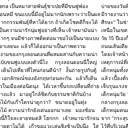
ena เป็นหมาสายพันธุ์ชาเป่ยที่มีขนฟูฟ่อง
บ่ายของวันท
ือนหมี ขนแบบนี้มีอยู่ไม่มากนักเพราะว่าเป็นผล
มีรายงานว่าห
ากกรรมพันธุ์ที่หาได้ยาก ถ้าเกิดโชคดีก็จะได้
ศีรษะ” ในช
็นความน่ารักนุ่มฟูอย่างที่เห็น เจ้าหมามันน่า
เหนือในเขต
มากๆ จนมีช่างภาพติดต่อมาขอไปเป็นนายแบบ
วัย 15 ปีเอ
เขาเลยนะ แล้วก็ได้ออกมาเป็นภาพความ
ถนนเส้นเดี
งามของกรุงลอนดอนที่ผสมผสานกับความน่า
โดยเจ้าหน้
ฉบับขนฟูแบบลงตัวนี่ไง กรุงลอนดอนนี่ใหญ่
เหตุการณ์ที
เดินไปเที่ยวที่ไหนก่อนดีน้า? งั้นถ่ายรูปกับตู้
เด็กหนุ่มทั
 เอกลักษณ์ของอังกฤษก่อนละกัน แล้วก็เดิน
แล้ว เบื้อง
ยวในเมืองต่อนิดนุง ได้เวลาขึ้นรถเปลี่ยนที่ถ่าย
เจ็บรุนแรงจน
บ้างแล้ว มาอยู่ใกล้ชิดกับธรรมชาติกันบ้าง
เด็กหนุ่มวัย 
ไม้กับเก๊าใครน่าดูกว่า? ขนาดอยู่ในทุ่ง
กลางกรุงลอ
ไม้ ความน่ารักยังเด่นออกมาเลย มองช้อน
เด็กหนุ่มคน
นี้ก็ใจละลายหมดสิ โฮกกก เจ้าหมาน่ารักจน
จาก “กระสุ
ายตาไม่ได้ เก๊าขอแวะเล่นชิงช้าแป๊บนึง ใส่
ไว้ที่บริเว