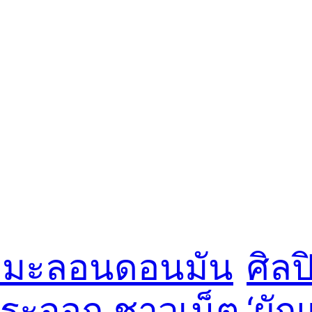
ิมะลอนดอนมัน
ศิล
ระจอก ชาวเน็ต
‘ผัก