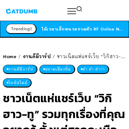
ร้านอาหารในนิวยอร์กประกาศปิดตัวลง หลังอยู่มานานกว่า 45 ปี ติดป้ายขอบคุณลูกค้าทุกคน แถมสูตรทำไวท์ซอสให้แบบจัดเต็ม
สาวญี่ปุ่นโดนแมวตัวเองกัด ไม่ได้ไปหาหมอตั้งแต่เนิ่นๆ สุดท้ายขาบวม กลายเป็นโรคเนื้อเน่า เตือนทาสแมวทั้งหลายให้ระวัง
Trending!!
ได้เวลาเด็กหนวดรวมตัว RF Online Next เปิดให้เล่นแล้ว เกม Sci-Fi MMORPG ระดับตำนาน เล่นได้ทั้งมือถือและ PC
ร้านอาหารในนิวยอร์กประกาศปิดตัวลง หลังอยู่มานานกว่า 45 ปี ติดป้ายขอบคุณลูกค้าทุกคน แถมสูตรทำไวท์ซอสให้แบบจัดเต็ม
สาวญี่ปุ่นโดนแมวตัวเองกัด ไม่ได้ไปหาหมอตั้งแต่เนิ่นๆ สุดท้ายขาบวม กลายเป็นโรคเนื้อเน่า เตือนทาสแมวทั้งหลายให้ระวัง
Home
งานดีมีวาร์ป
ชาวเน็ตแห่แชร์เว็บ “วิกิฮาว-ทู” รวมทุกเรื่องที่คุณอยากรู้ ตั้งแต่สากกะเบือยันเรือรบ แต่ก็จะทะแม่งๆ หน่อย
/
/
งานดีมีวาร์ป
สยามเมืองยิ้ม
ฮ่า ฮ่า ฮ่าาา
ไลฟ์สไตล์
ชาวเน็ตแห่แชร์เว็บ “วิกิ
ฮาว-ทู” รวมทุกเรื่องที่คุณ