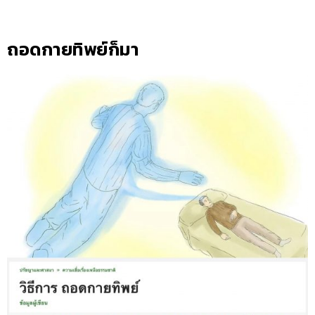
ถอดกายทิพย์ก็มา