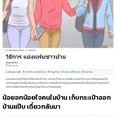
น้อยอกน้อยใจคนในบ้าน เก็บกระเป๋าออก
บ้านแป๊บ เดี๋ยวกลับมา