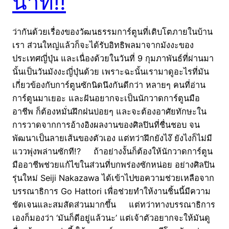
นาที!!
ว่ากันด้วยเรื่องของวัฒนธรรมการ์ตูนที่เติบโตภายในบ้าน
เรา ส่วนใหญ่แล้วก็จะได้รับอิทธิพลมาจากมังงะของ
ประเทศญี่ปุ่น และเนื่องด้วยในวันที่ 9 กุมภาพันธ์ที่ผ่านมา
นั้นเป็นวันมังงะญี่ปุ่นด้วย เพราะฉะนั้นเรามาดูอะไรที่มัน
เกี่ยวข้องกับการ์ตูนซักนิดนึงกันดีกว่า หลายๆ คนที่อ่าน
การ์ตูนมาเยอะ และฝันอยากจะเป็นนักวาดการ์ตูนมือ
อาชีพ ก็ต้องหมั่นฝึกฝนบ่อยๆ และจะต้องอาศัยทักษะใน
การวาดจากการอ้างอิงผลงานของศิลปินที่ชื่นชอบ จน
พัฒนาเป็นลายเส้นของตัวเอง แต่ทว่าฝึกยังไง๊ ยังไงก็ไม่มี
แววพุ่งพล่านซักที!? ถ้าอย่างงั้นก็ต้องให้นักวาดการ์ตูน
มืออาชีพช่วยแก้ไขในส่วนที่บกพร่องซักหน่อย อย่างศิลปิน
รุ่นใหม่ Seiji Nakazawa ได้เข้าไปขอความช่วยเหลือจาก
บรรณาธิการ Go Hattori เพื่อช่วยทำให้งานชิ้นนี้มีความ
ชัดเจนและสมสัดส่วนมากขึ้น แต่ทว่าทางบรรณาธิการ
เองก็มองว่า ‘มันก็ดีอยู่แล้วนะ’ แต่เจ้าตัวอยากจะให้มันดู