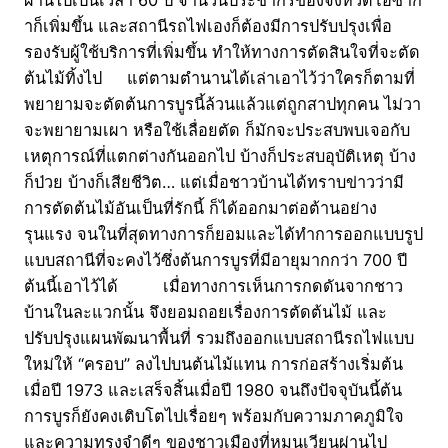
ผ่านไปเป็นเวลา 60 ปี จำนวนประชากรของจังหวัดโอซาก้
าก็เพิ่มขึ้น และสถานีรถไฟเองก็ต้องมีการปรับปรุงเพื่อ
รองรับผู้ใช้บริการที่เพิ่มขึ้น ทำให้ทางการตัดสินใจที่จะตัด
ต้นไม้ทิ้งไป แต่ตามตำนานได้เล่าเอาไว้ว่าใครก็ตามที่
พยายามจะตัดต้นการบูรนี้ล้วนแล้วแต่ถูกสาปทุกคน ไม่วา
จะพยายามเผา หรือใช้เลื่อยตัด ก็มักจะประสบพบเจอกับ
เหตุการณ์ที่แตกต่างกันออกไป บ้างก็ประสบอุบัติเหตุ บ้าง
ก็ป่วย บ้างก็เสียชีวิต… แต่เมื่อชาวบ้านได้ทราบข่าวว่ามี
การตัดต้นไม้อันเป็นที่รักนี้ ก็ได้ออกมาต่อต้านอย่าง
รุนแรง จนในที่สุดทางการก็ยอมและได้ทำการออกแบบรูป
แบบสถานีที่จะคงไว้ซึ่งต้นการบูรที่มีอายุมากกว่า 700 ปี
ต้นนี้เอาไว้ได้ เมื่อทางการเห็นการกดดันจากชาว
บ้านในละแวกนั้น จึงยอมถอยเรื่องการตัดต้นไม้ และ
ปรับปรุงแผนพัฒนาพื้นที่ รวมถึงออกแบบสถานีรถไฟแบบ
ใหม่ให้ “ครอบ” ลงไปบนต้นไม้แทน การก่อสร้างเริ่มต้น
เมื่อปี 1973 และเสร็จสิ้นเมื่อปี 1980 จนถึงปัจจุบันนี้ต้น
การบูรก็ยังคงเติบโตไปเรื่อยๆ พร้อมกับความภาคภูมิใจ
และความทรงจำดีๆ ของชาวเมืองที่หมุนเวียนผ่านไป