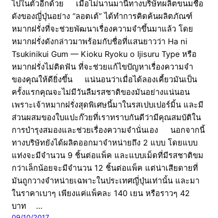
ไปในตัวอีกด้วย เมื่อไม่นานมานี้ทางบริษัทผลิตขนมชื่อ
ดังของญี่ปุ่นอย่าง “ลอตเต้” ได้ทำการคิดค้นผลิตภัณฑ์
หมากฝรั่งที่จะช่วยพัฒนาเรื่องความจำขึ้นมาแล้ว โดย
หมากฝรั่งดังกล่าวมาพร้อมกับชื่อที่แสนยาวว่า Ha ni
Tsukinikui Gum — Kioku Ryoku o Ijisuru Type หรือ
หมากฝรั่งไม่ติดฟัน ที่จะช่วยแก้ไขปัญหาเรื่องความจำ
ของคุณให้ดียิ่งขึ้น แน่นอนว่าเมื่อได้ลองเคี้ยวมันเป็น
ครั้งแรกคุณจะไม่มีวันลืมรสชาติของมันอย่างแน่นอน
เพราะเจ้าหมากฝรั่งสุดพิเศษนี้มาในรสเปบเปอร์มิ้น และมี
ส่วนผสมของใบแปะก๊วยที่เราทราบกันดีว่ามีคุณสมบัติใน
การบำรุงสมองและช่วยเรื่องความจำนั่นเอง นอกจากนี้
ทางบริษัทยังได้ผลิตออกมาจำหน่ายถึง 2 แบบ โดยแบบ
แท่งจะมีจำนวน 9 ชิ้นต่อแพ็ค และแบบเม็ดที่มีรสชาติขม
กว่าเล็กน้อยจะมีจำนวน 12 ชิ้นต่อแพ็ค แต่น่าเสียดายที่
มันถูกวางจำหน่ายเฉพาะในประเทศญี่ปุ่นเท่านั้น และมา
ในราคาเบาๆ เพียงแค่แพ็คละ 140 เยน หรือราวๆ 42
บาท …
09/10/2017