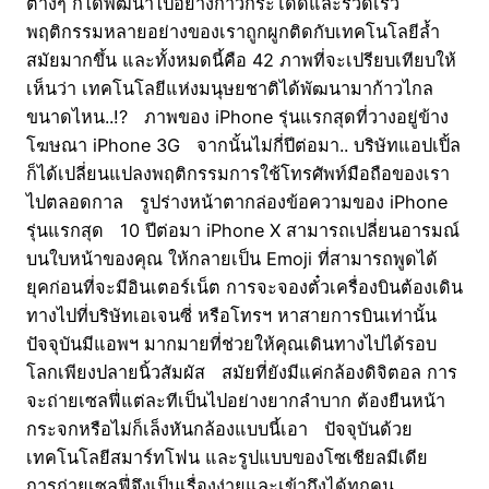
ต่างๆ ก็ได้พัฒนาไปอย่างก้าวกระโดดและรวดเร็ว
พฤติกรรมหลายอย่างของเราถูกผูกติดกับเทคโนโลยีล้ำ
สมัยมากขึ้น และทั้งหมดนี้คือ 42 ภาพที่จะเปรียบเทียบให้
เห็นว่า เทคโนโลยีแห่งมนุษยชาติได้พัฒนามาก้าวไกล
ขนาดไหน..!? ภาพของ iPhone รุ่นแรกสุดที่วางอยู่ข้าง
โฆษณา iPhone 3G จากนั้นไม่กี่ปีต่อมา.. บริษัทแอปเปิ้ล
ก็ได้เปลี่ยนแปลงพฤติกรรมการใช้โทรศัพท์มือถือของเรา
ไปตลอดกาล รูปร่างหน้าตากล่องข้อความของ iPhone
รุ่นแรกสุด 10 ปีต่อมา iPhone X สามารถเปลี่ยนอารมณ์
บนใบหน้าของคุณ ให้กลายเป็น Emoji ที่สามารถพูดได้
ยุคก่อนที่จะมีอินเตอร์เน็ต การจะจองตั๋วเครื่องบินต้องเดิน
ทางไปที่บริษัทเอเจนซี่ หรือโทรฯ หาสายการบินเท่านั้น
ปัจจุบันมีแอพฯ มากมายที่ช่วยให้คุณเดินทางไปได้รอบ
โลกเพียงปลายนิ้วสัมผัส สมัยที่ยังมีแค่กล้องดิจิตอล การ
จะถ่ายเซลฟี่แต่ละทีเป็นไปอย่างยากลำบาก ต้องยืนหน้า
กระจกหรือไม่ก็เล็งหันกล้องแบบนี้เอา ปัจจุบันด้วย
เทคโนโลยีสมาร์ทโฟน และรูปแบบของโซเชียลมีเดีย
การถ่ายเซลฟี่จึงเป็นเรื่องง่ายและเข้าถึงได้ทุกคน …