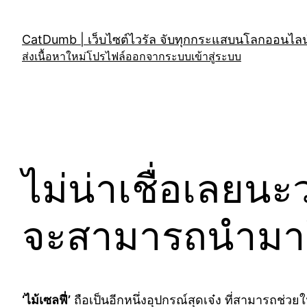
Skip
to
CatDumb | เว็บไซต์ไวรัล จับทุกกระแสบนโลกออนไลน์
content
ส่งเนื้อหาใหม่
โปรไฟล์
ออกจากระบบ
เข้าสู่ระบบ
ไม่น่าเชื่อเลยน
จะสามารถนำมาใช้
‘ไม้เซลฟี่’
ถือเป็นอีกหนึ่งอุปกรณ์สุดเจ๋ง ที่สามารถช่วย