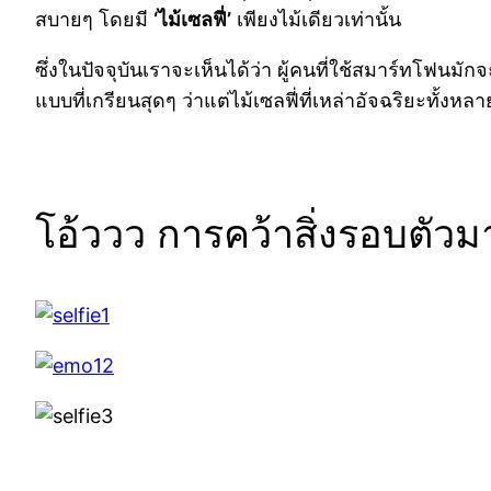
สบายๆ โดยมี
‘ไม้เซลฟี่’
เพียงไม้เดียวเท่านั้น
ซึ่งในปัจจุบันเราจะเห็นได้ว่า ผู้คนที่ใช้สมาร์ทโฟนมัก
แบบที่เกรียนสุดๆ ว่าแต่ไม้เซลฟี่ที่เหล่าอัจฉริยะทั้งห
โอ้ววว การคว้าสิ่งรอบตัวมา