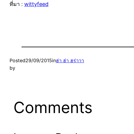
ที่มา :
wittyfeed
Posted
29/09/2015
in
ฮ่า ฮ่า ฮร่าาา
by
Comments