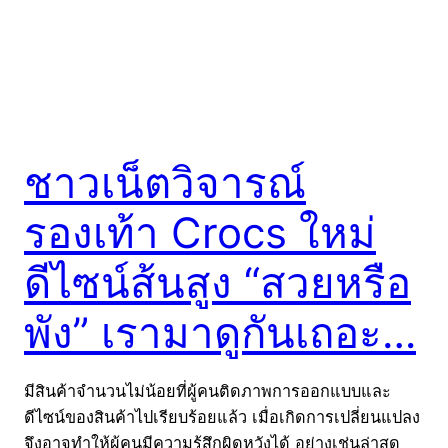
ชาวเน็ตวิจารณ์
รองเท้า Crocs ใหม่
ดีไซน์ส้นสูง “สวยหรือ
พัง” เรามาดูกันเถอะ…
มีสินค้าจำนวนไม่น้อยที่ผู้คนติดภาพการออกแบบและ
ดีไซน์ของสินค้าไปเรียบร้อยแล้ว เมื่อเกิดการเปลี่ยนแปลง
จึงอาจทำให้ผู้คนมีความรู้สึกผิดหวังได้ อย่างเช่นล่าสุด