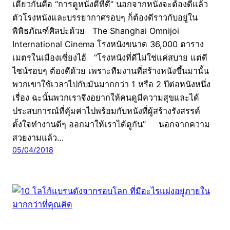
เดียวกันคือ “การดูหนังดีที่ดี” นอกจากหนังจะต้องดีแล้ว
ตัวโรงหนังและบรรยากาศรอบๆ ก็ต้องดีราวกับอยู่ใน
พิพิธภัณฑ์ศิลปะด้วย The Shanghai Omnijoi
International Cinema โรงหนังขนาด 36,000 ตาราง
เมตรในเมืองเซี่ยงไฮ้ “โรงหนังที่ดีไม่ใช่แค่สบาย แต่ดี
ไซน์รอบๆ ต้องดีด้วย เพราะทีมงานที่สร้างหนังขึ้นมานั้น
พวกเขาใช้เวลาไปกับมันมากกว่า 1 หรือ 2 ปีต่อหนังหนึ่ง
เรื่อง ฉะนั้นพวกเราจึงอยากให้คนดูมีความสุขและได้
ประสบการณ์ที่คุ้มค่าไปพร้อมกับหนังที่ผู้สร้างรังสรรค์
ตั้งใจทำงานดีๆ ออกมาให้เราได้ดูกัน” นอกจากความ
สวยงามแล้ว…
05/04/2018