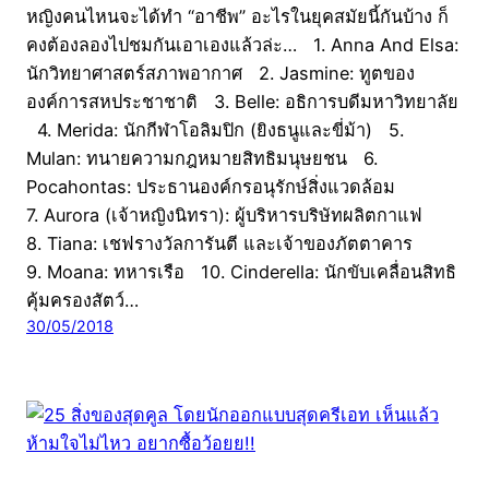
หญิงคนไหนจะได้ทำ “อาชีพ” อะไรในยุคสมัยนี้กันบ้าง ก็
คงต้องลองไปชมกันเอาเองแล้วล่ะ… 1. Anna And Elsa:
นักวิทยาศาสตร์สภาพอากาศ 2. Jasmine: ทูตของ
องค์การสหประชาชาติ 3. Belle: อธิการบดีมหาวิทยาลัย
4. Merida: นักกีฬาโอลิมปิก (ยิงธนูและขี่ม้า) 5.
Mulan: ทนายความกฎหมายสิทธิมนุษยชน 6.
Pocahontas: ประธานองค์กรอนุรักษ์สิ่งแวดล้อม
7. Aurora (เจ้าหญิงนิทรา): ผู้บริหารบริษัทผลิตกาแฟ
8. Tiana: เชฟรางวัลการันตี และเจ้าของภัตตาคาร
9. Moana: ทหารเรือ 10. Cinderella: นักขับเคลื่อนสิทธิ
คุ้มครองสัตว์…
30/05/2018