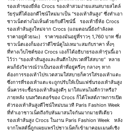
รองเท้าของยี่ห้อ Crocs รองเท้าสวมง่ายแสนสบายสไตล์
วัยรุ่นที่ได้ออกดีไซน์ใหม่มาเป็น “รองเท้าส้นสูง” ซึ่งทำเอา
ชาวเน็ตต่างไม่เห็นด้วยกับดีไซน์นี้ รองเท้ายี่ห้อ Crocs
รองเท้าส้นสูงใหม่จาก Crocs (แถมตอนนี้ยังกำลังลด
ราคาอยู่ด้วยนะ) ราคาของมันอยู่ที่ราวๆ 1,760 บาท ซึ่ง
ชาวเน็ตเองก็มองว่าดีไซน์ดูไม่เหมาะสมกับราคา ทั้งๆ
ที่ทางเว็บไซต์ของ Crocs เองก็ได้อธิบายรองเท้ารุ่นนี้เอา
ไว้ว่า “รองเท้าส้นสูงและส้นตึกไปรเวตที่ใส่สบาย” หลาย
คนก็ยังวิจารณ์ว่าเป็นรองเท้าที่อยู่ครึ่งๆ กลางๆ หาก
ต้องการรองเท้าไปรเวตสวมใส่สบายก็ควรใส่รองเท้าแตะ
ซึ่งการที่รองเท้าแตะจะถูกปรับให้เป็นแฟชั่นรองเท้าส้นสูง
นั้นควรจะซื้อรองเท้าส้นสูงดีๆ มาใส่แทนไม่ดีกว่าหรือ?
ภายหลัง บนทวิตเตอร์ของ Crocs ก็ได้โพสต์ภาพการเปิด
ตัวรองเท้าส้นสูงดีไซน์ใหม่บนเวที Paris Fashion Week
ที่ทำเอาชาวเน็ตถึงกับหันมาสนใจกันมากมายทีเดียว
รองเท้าส้นสูง Crocs ในงาน Paris Fashion Week หลัง
จากโพสต์นี้ถูกเผยแพร่ไปชาวเน็ตก็เข้ามาคอมเมนต์เชิง