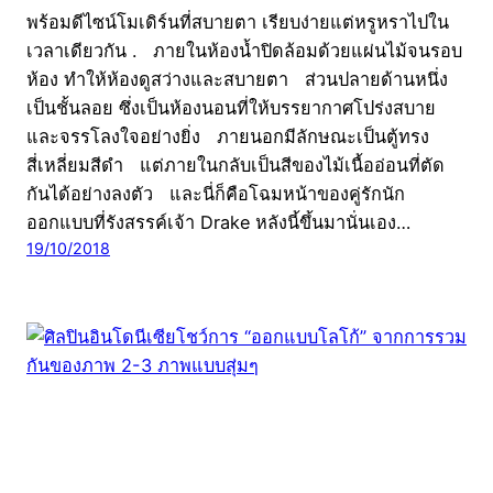
พร้อมดีไซน์โมเดิร์นที่สบายตา เรียบง่ายแต่หรูหราไปใน
เวลาเดียวกัน . ภายในห้องน้ำปิดล้อมด้วยแผ่นไม้จนรอบ
ห้อง ทำให้ห้องดูสว่างและสบายตา ส่วนปลายด้านหนึ่ง
เป็นชั้นลอย ซึ่งเป็นห้องนอนที่ให้บรรยากาศโปร่งสบาย
และจรรโลงใจอย่างยิ่ง ภายนอกมีลักษณะเป็นตู้ทรง
สี่เหลี่ยมสีดำ แต่ภายในกลับเป็นสีของไม้เนื้ออ่อนที่ตัด
กันได้อย่างลงตัว และนี่ก็คือโฉมหน้าของคู่รักนัก
ออกแบบที่รังสรรค์เจ้า Drake หลังนี้ขึ้นมานั่นเอง…
19/10/2018