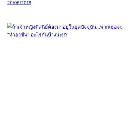
20/06/2018