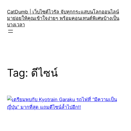
Skip
to
CatDumb | เว็บไซต์ไวรัล จับทุกกระแสบนโลกออนไลน์
มาย่อยให้คุณเข้าใจง่ายๆ พร้อมคอนเทนต์พิเศษบ้างเป็น
content
บางเวลา
Tag:
ดีไซน์