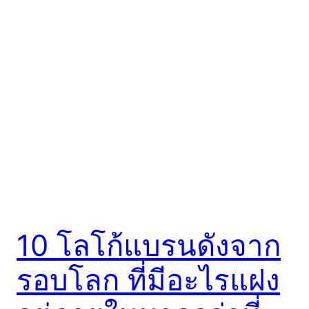
10 โลโก้แบรนดังจาก
รอบโลก ที่มีอะไรแฝง