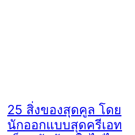
25 สิ่งของสุดคูล โดย
นักออกแบบสุดครีเอท