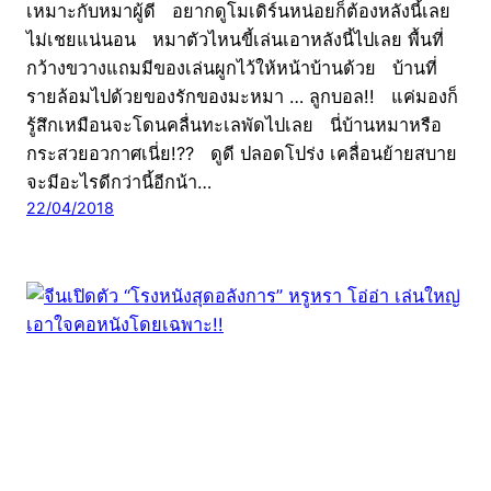
เหมาะกับหมาผู้ดี อยากดูโมเดิร์นหน่อยก็ต้องหลังนี้เลย
ไม่เชยแน่นอน หมาตัวไหนขี้เล่นเอาหลังนี้ไปเลย พื้นที่
กว้างขวางแถมมีของเล่นผูกไว้ให้หน้าบ้านด้วย บ้านที่
รายล้อมไปด้วยของรักของมะหมา … ลูกบอล!! แค่มองก็
รู้สึกเหมือนจะโดนคลื่นทะเลพัดไปเลย นี่บ้านหมาหรือ
กระสวยอวกาศเนี่ย!?? ดูดี ปลอดโปร่ง เคลื่อนย้ายสบาย
จะมีอะไรดีกว่านี้อีกน้า…
22/04/2018