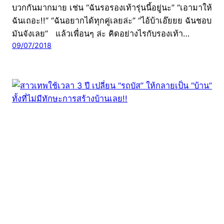
บวกกันมากมาย เช่น “ฉันรอรองเท้ารุ่นนี้อยู่นะ” “เอามาให้
ฉันเถอะ!!” “ฉันอยากได้ทุกคู่เลยล่ะ” “ไอ้บ้าเอ๊ยยย ฉันชอบ
มันจังเลย” แล้วเพื่อนๆ ล่ะ คิดอย่างไรกับรองเท้า…
09/07/2018