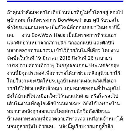
ถ้าคุณกำลังมองหาไอเดียบ้านหมาที่ดูไม่ซ้ำใครอยู่ ลองไป
ดูบ้านหมาในนิทรรศการ BowWow Haus ดูสิ รับรองไม่
ซ้ำใครแน่นอนเพราะเป็นดีไซน์ที่ออกแบบมาใหม่ของปีนี้
เลย งาน BowWow Haus เป็นนิทรรศการที่รวมเอา
แนวคิดบ้านหมาจากสถาปนิก นักออกแบบ และศิลปิน
หลากหลายท่านมารวมเข้าไว้ด้วยกันในที่เดียว โดยงาน
จัดขึ้นในวันที่ 19 มีนาคม 2018 ถึงวันที่ 26 เมษายน
2018 ตามสถานที่ต่างๆ ในกรุงลอนดอน ประเทศอังกฤษ
งานนี้มีจุดประสงค์เพื่อหารายได้มาช่วยเหลือสุนัขยากไร้
โดยในงานจะเปิดให้ประมูลบ้านหมาแต่ละหลังเพื่อเอา
รายได้ไปช่วยเหลือเจ้าหมา แถมหมาของคนที่ประมูลไป
ยังได้บ้านที่ไม่เหมือนใครไว้นอนเล่นด้วย หรือใครจะไป
เดินในงานเพื่อดูไอเดียบ้านหมาเฉยๆ ก็ยังได้ เพราะบ้าน
หมาบางหลังถูกออกแบบโดยสถาปนิกชื่อดังเชียวนะ
บ้านหมาทรงกลมที่มีลวดลายสีพาสเทล เหมือนเจ้าหมาได้
นอนดูสายรุ้งไปด้วยเลย หลังนี้ดูเรียบง่ายแต่ดูล้ำลึก