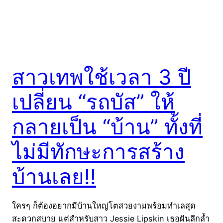
สาวเทพใช้เวลา 3 ปี
เปลี่ยน “รถบัส” ให้
กลายเป็น “บ้าน” ทั้งที่
ไม่มีทักษะการสร้าง
บ้านเลย!!
ใครๆ ก็ต้องอยากมีบ้านใหญ่โตสวยงามพร้อมทำเลสุด
สะดวกสบาย แต่สำหรับสาว Jessie Lipskin เธอฝันลึกล้ำ