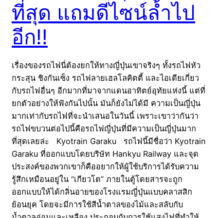
ที่สุด แถมดีไซน์ล้ำไป
อีก!!
เรื่องของรถไฟนี่ต้องยกให้ทางญี่ปุ่นเขาจริงๆ ทั้งรถไฟหัว
กระสุน ชิงกันเซ็ง รถไฟลายเฮลโลคิตตี้ และไอเดียเกี่ยว
กับรถไฟอื่นๆ อีกมากที่มาจากแดนอาทิตย์อุทัยแห่งนี้ แต่ที่
ยกตัวอย่างให้ฟังกันไปนั้น มันก็ยังไม่ได้มี ความเป็นญี่ปุ่น
มากเท่ากับรถไฟที่จะนำเสนอในวันนี้ เพราะเขาว่ากันว่า
รถไฟขบวนต่อไปนี้คือรถไฟญี่ปุ่นที่มีความเป็นญี่ปุ่นมาก
ที่สุดเลยล่ะ Kyotrain Garaku รถไฟนี้มีชื่อว่า Kyotrain
Garaku ที่ออกแบบโดยบริษัท Hankyu Railway และจุด
ประสงค์ของพวกเขาก็คืออยากให้ผู้ใช้บริการได้รับความ
รู้สึกเหมือนอยู่ใน “เกียวโต” ภายในตู้โดยสารจะถูก
ออกแบบให้ได้กลิ่นอายของโรงแรมญี่ปุ่นแบบคลาสสิก
ย้อนยุค โดยจะมีการใช้สีน้ำตาลของไม้และสลับกับ
น้ำตาลอ่อนและเหลือง ประกอบกับการใช้แสงไฟที่ทำให้