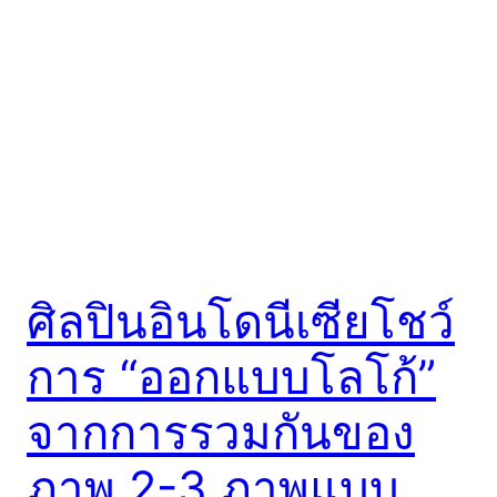
ศิลปินอินโดนีเซียโชว์
การ “ออกแบบโลโก้”
จากการรวมกันของ
ภาพ 2-3 ภาพแบบ