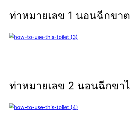
ท่าหมายเลข 1 นอนฉีกขา
ท่าหมายเลข 2 นอนฉีกขาไป