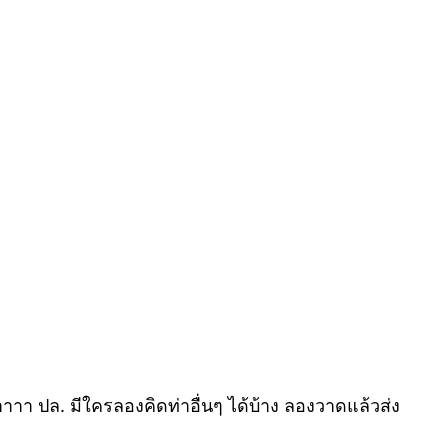
ร่าาาา ปล. มีใครลองคิดท่าอื่นๆ ได้บ้าง ลองวาดแล้วส่ง