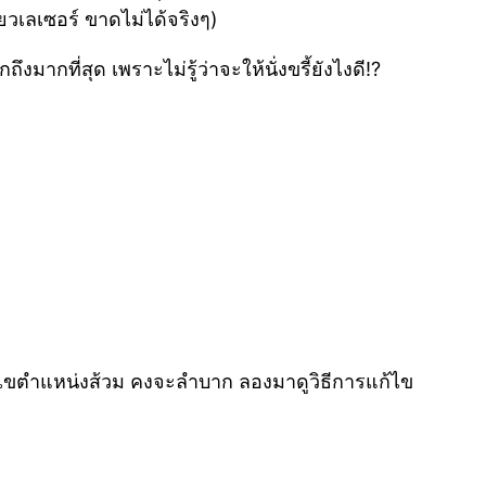
ยวเลเซอร์ ขาดไม่ได้จริงๆ)
ากที่สุด เพราะไม่รู้ว่าจะให้นั่งขรี้ยังไงดี!?
ขตำแหน่งส้วม คงจะลำบาก ลองมาดูวิธีการแก้ไข