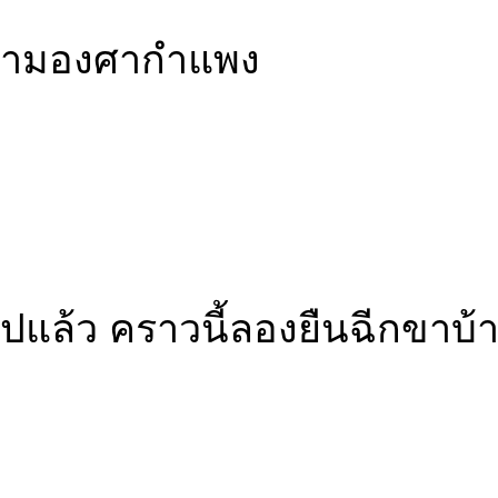
ตามองศากำแพง
แล้ว คราวนี้ลองยืนฉีกขาบ้