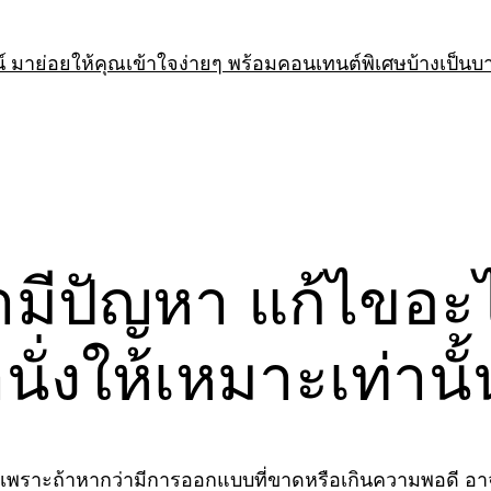
 มาย่อยให้คุณเข้าใจง่ายๆ พร้อมคอนเทนต์พิเศษบ้างเป็นบ
มีปัญหา แก้ไขอะไ
นั่งให้เหมาะเท่านั้
องน้ำ’ เพราะถ้าหากว่ามีการออกแบบที่ขาดหรือเกินความพอ