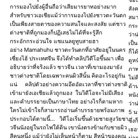
การมองไปยังผู้อื่นถือว่าเสียมารยาทอย่างมาก
สังค
สำหรับชาวเอเชียแม้ว่าการมองไปยังชาวตะวันตก
สมาช
เป็นเพียงสายตาของความสนใจและสงสัย แต่ชาว
กระ
ต่างชาติที่ถูกมองก็ปฏิเสธไม่ได้ที่จะรู้สึก
ว่า
กระอักกระอ่วนใจ แชแนลยูทูบสายฮา
เป็
อย่าง Mamahuhu ชาวตะวันตกที่อาศัยอยู่ในนคร
ก็ไ
เซี่ยงไฮ้ ประเทศจีน จึงได้ทำคลิปวิดีโอขึ้นมา เพื่อ
ดูห
อธิบายว่าที่จริงแล้ว ชาวจีน เวลาที่เขามองมายัง
ภาพ
ชาวต่างชาติโดยเฉพาะคนผิวสีนั้น คิดอะไรอยู่กัน
ไม่
แน่ คลิปตัวอย่างความอึดอัดเวลาที่ชาวต่างชาติ
ด้าน
เข้ามายังเอเชียแล้วถูกมอง ในวิดีโอจะไม่มีเสียง
หนัง
และคำบรรยายเป็นภาษาไทย อย่างไรก็ตามหาก
ว่า
ใครไม่เข้าใจก็สามารถอ่านคำบรรยายพร้อมภาพ
5 น
ประกอบได้ตามนี้… วิดีโอเริ่มขึ้นด้วยชายสูงวัยชา
ซึ่ง
วจีนนังอยู่ในรถไฟใต้ดิน เขานั่งตรงข้ามกับชายผิว
เธอร
สีคนหนึ่ง แม้ว่ายังไม่เห็นหน้าก็ตาม สีหน้าของคุณ
น่า