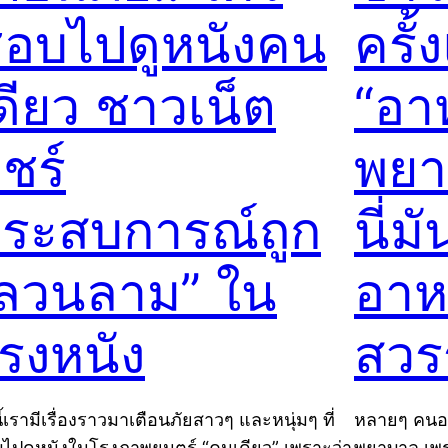
อบไปดูหนังคน
ครั
ดียว ชาวเน็ต
“อา
ชร์
พยา
ระสบการณ์ถูก
นี่ม
ลวนลาม” ใน
อาห
รงหนัง
สวรร
ี้เรามีเรื่องราวมาเตือนภัยสาวๆ และหนุ่มๆ ที่
หลายๆ คนอา
ไปดูหนังในโรงภาพยนตร์ “คนเดียว” เพราะว่า
พยาบาล เพร