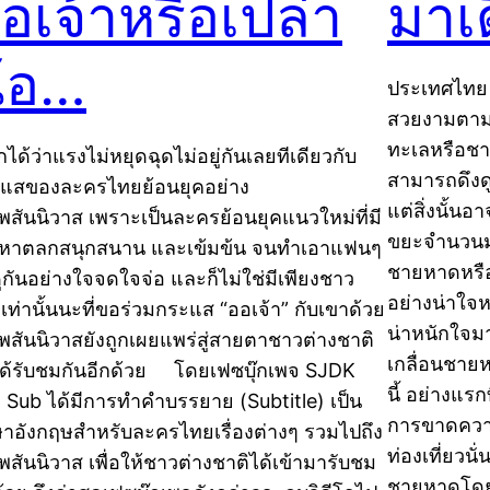
อเจ้าหรือเปล่า
มาเด
้อ…
ประเทศไทย ค
สวยงามตาม
ทะเลหรือชาย
กได้ว่าแรงไม่หยุดฉุดไม่อยู่กันเลยทีเดียวกับ
สามารถดึงดู
แสของละครไทยย้อนยุคอย่าง
แต่สิ่งนั้น
เพสันนิวาส เพราะเป็นละครย้อนยุคแนวใหม่ที่มี
ขยะจำนวนมา
้อหาตลกสนุกสนาน และเข้มข้น จนทำเอาแฟนๆ
ชายหาดหรือ
ูกันอย่างใจจดใจจ่อ และก็ไม่ใช่มีเพียงชาว
อย่างน่าใจห
เท่านั้นนะที่ขอร่วมกระแส “ออเจ้า” กับเขาด้วย
น่าหนักใจมา
เพสันนิวาสยังถูกเผยแพร่สู่สายตาชาวต่างชาติ
เกลื่อนชาย
ได้รับชมกันอีกด้วย โดยเฟซบุ๊กเพจ SJDK
นี้ อย่างแรก
 Sub ได้มีการทำคำบรรยาย (Subtitle) เป็น
การขาดความ
าอังกฤษสำหรับละครไทยเรื่องต่างๆ รวมไปถึง
ท่องเที่ยวนั
เพสันนิวาส เพื่อให้ชาวต่างชาติได้เข้ามารับชม
ชายหาดโดยท