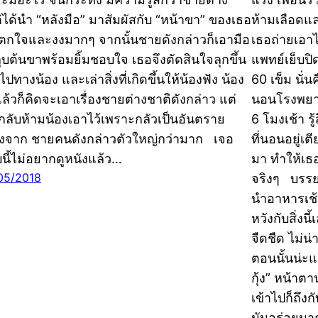
ิได้นำ “หลังมือ” มาสัมผัสกับ “หน้าขา” ของเธอ
ห้ามเลือดแ
ตกใจและงงมากๆ จากนั้นชายดังกล่าวก็เอามือ
เธอถ่ายเอาไ
ูบต้นขาพร้อมยิ้มชอบใจ เธอจึงตัดสินใจลุกขึ้น
แพทย์เย็บป
ไปทางน้อง และเล่าสิ่งที่เกิดขึ้นให้น้องฟัง น้อง
60 เข็ม นั
แล้วก็คิดจะเอาเรื่องชายต่างชาติดังกล่าว แต่
นอนโรงพยา
กลับห้ามน้องเอาไว้เพราะกลัวเป็นอันตราย
6 โมงเช้า ร
่องจาก ชายคนดังกล่าวตัวใหญ่กว่ามาก เจอ
ที่นอนอยู่เต
นี้ไม่อยากดูหนังแล้ว…
มา ทำให้เธอ
05/2018
จริงๆ บรร
นำอาหารเช้า
หวังกับสิ่ง
จืดชืด ไม่น
ตอนนั้นน่ะแ
กุ้ง” หน้า
เข้าไปก็ถึง
มันอร่อยมาก