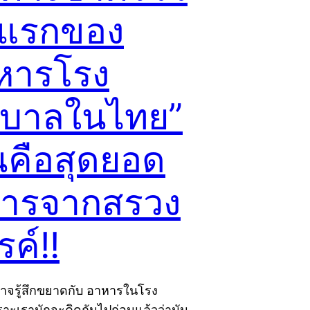
้งแรกของ
หารโรง
บาลในไทย”
ันคือสุดยอด
ารจากสรวง
ค์!!
จรู้สึกขยาดกับ อาหารในโรง
าะเรามักจะคิดกันไปก่อนแล้วว่ามัน