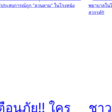
ตือนภัย!! ใคร
ชาวต