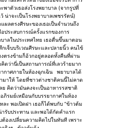
ละพาตัวเธอส่งโรงพยาบาล (จากรูปที่
ว้ น่าจะเป็นโรงพยาบาลเพชรรัตน์)
ิดแผลตรงศีรษะของเธอเป็นจำนวนถึง
่นคือประสบการณ์ครั้งแรกของการ
บาลในประเทศไทย เธอตื่นขึ้นมาตอน
ู้สึกเจ็บบริเวณศีรษะและปลายนิ้ว คนไข้
ียงตรงข้ามก็อ้วกอยู่ตลอดทั้งคืนที่ผ่าน
คิดว่านี่เป็นสถานการณ์ที่เลวร้ายมาก
ยากาศภายในห้องฉุกเฉิน พยาบาลได้
มาให้ โดยที่ชาวต่างชาติคนนี้ไม่คาด
นี้เลย คิดว่ามันคงจะเป็นอาหารรสชาติ
่าอภิรมย์เหมือนกับบรรยากาศในห้อง
หละ พอเปิดฝา เธอก็ได้พบกับ “ข้าวต้ม
ตาน่ารับประทาน และพอได้กัดคำแรก
กับต้องเปลี่ยนความคิดไปในทันที เพราะ
จริงๆ ข้าวต้มกุ้ง…