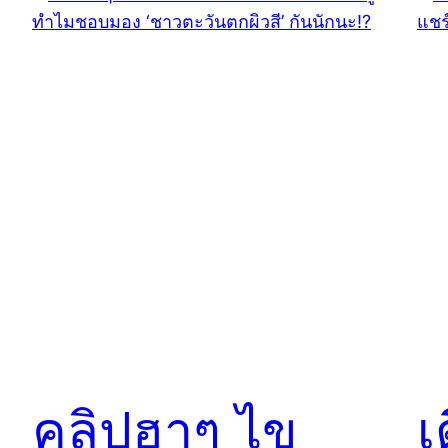
คลิปฮาๆ ไข
เ