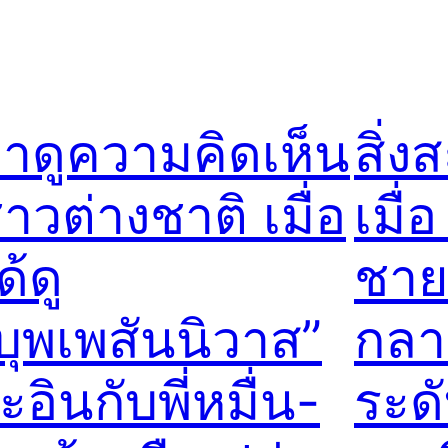
าดูความคิดเห็น
สิ่ง
าวต่างชาติ เมื่อ
เมื่
ด้ดู
ชาย
บุพเพสันนิวาส”
กลา
ะอินกับพี่หมื่น-
ระดั