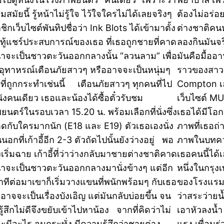
มสมัยนี้ รู้หน้าไม่รู้ใจ ไว้ใจใครไม่ได้เลยจริงๆ
ต้องไม่อร่อย
ิกเว็บไซต์พันทิปชื่อว่า Ink Blots ได้เข้ามาตั้ง
ต่างชาติคนห
ทู้แชร์ประสบการณ์ของเธอ ที่เธอถูกชายที่คาด
ลองกินมันจร
น่าจะเป็นชาวตะวันออกกลางนั้น “ลวนลาม” เพื่อ
มันคือมื้ออา
นอุทาหรณ์เตือนภัยสาวๆ หรืออาจจะเป็นหนุ่มๆ
ราวของสาวชา
ด้ที่ถูกกระทำเช่นนี้ เตือนภัยสาวๆ ทุกคนที่ไป
Compton เล
นังคนเดียว เธอและน้องได้ซื้อตั๋วรับชม
เว็บไซต์ MUN
ยนตร์ในรอบเวลา 15.20 น. พร้อมเลือกที่นั่งซึ่ง
เธอได้มีโอ
ติดกับใครมากนัก (E18 และ E19) ตัวเธอเองนั่ง
ภาพที่เธอถ่
นอกที่เก้าอี้อีก 2-3 ตัวถัดไปนั้นยังว่างอยู่ พอ
ภาพในบทคว
เริ่มฉาย เก้าอี้ที่ว่าว่างกลับมาชายต่างชาติคาด
เธอคนนี้ได้เ
น่าจะเป็นชาวตะวันออกกลางมานั่งข้างๆ แต่อีก
หนึ่งในกรุ
าทีต่อมาเขาก็เริ่มวางแขนที่พนักพร้อมๆ กับเธอ
ของโรงแรม 
ก็อาจจะเป็นเรื่องบังเอิญ แต่มันกลับบ่อยขึ้น จน
ว่าสระว่ายน
ู้สึกไม่ดีจึงขยับเข้าไปหาน้อง จากที่คิดว่าไม่
เอาหัวลงน้
จะมีอะไร จนกระทั่ง มีความรู้สึกว่าชายต่าง
แรง เพื่อน