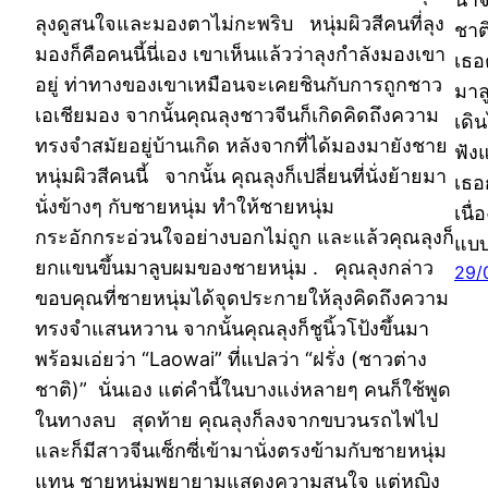
ลุงดูสนใจและมองตาไม่กะพริบ หนุ่มผิวสีคนที่ลุง
ชาต
มองก็คือคนนี้นี่เอง เขาเห็นแล้วว่าลุงกำลังมองเขา
เธอ
อยู่ ท่าทางของเขาเหมือนจะเคยชินกับการถูกชาว
มาล
เอเชียมอง จากนั้นคุณลุงชาวจีนก็เกิดคิดถึงความ
เดิน
ทรงจำสมัยอยู่บ้านเกิด หลังจากที่ได้มองมายังชาย
ฟัง
หนุ่มผิวสีคนนี้ จากนั้น คุณลุงก็เปลี่ยนที่นั่งย้ายมา
เธอ
นั่งข้างๆ กับชายหนุ่ม ทำให้ชายหนุ่ม
เนื
กระอักกระอ่วนใจอย่างบอกไม่ถูก และแล้วคุณลุงก็
แบบ
ยกแขนขึ้นมาลูบผมของชายหนุ่ม . คุณลุงกล่าว
29/
ขอบคุณที่ชายหนุ่มได้จุดประกายให้ลุงคิดถึงความ
ทรงจำแสนหวาน จากนั้นคุณลุงก็ชูนิ้วโป้งขึ้นมา
พร้อมเอ่ยว่า “Laowai” ที่แปลว่า “ฝรั่ง (ชาวต่าง
ชาติ)” นั่นเอง แต่คำนี้ในบางแง่หลายๆ คนก็ใช้พูด
ในทางลบ สุดท้าย คุณลุงก็ลงจากขบวนรถไฟไป
และก็มีสาวจีนเซ็กซี่เข้ามานั่งตรงข้ามกับชายหนุ่ม
แทน ชายหนุ่มพยายามแสดงความสนใจ แต่หญิง