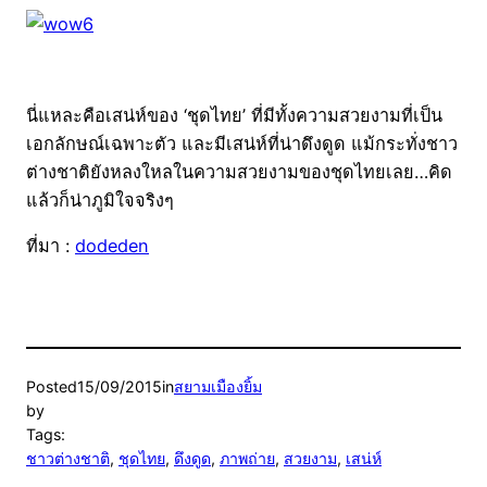
นี่แหละคือเสน่ห์ของ ‘ชุดไทย’ ที่มีทั้งความสวยงามที่เป็น
เอกลักษณ์เฉพาะตัว และมีเสน่ห์ที่น่าดึงดูด แม้กระทั่งชาว
ต่างชาติยังหลงใหลในความสวยงามของชุดไทยเลย…คิด
แล้วก็น่าภูมิใจจริงๆ
ที่มา :
dodeden
Posted
15/09/2015
in
สยามเมืองยิ้ม
by
Tags:
ชาวต่างชาติ
, 
ชุดไทย
, 
ดึงดูด
, 
ภาพถ่าย
, 
สวยงาม
, 
เสน่ห์