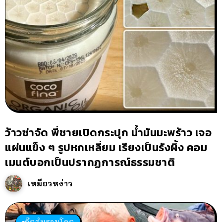
ว้าวซ่าจัด พี่ชายเปิดกระปุก น้ำมันมะพร้าว เจอ
แผ่นแข็ง ๆ รูปหกเหลี่ยม เรียงเป็นรังผึ้ง คอม
เมนต์บอกเป็นปรากฏการณ์ธรรมชาติ
เหมียวหง่าว
ลึกลับรอบโลก