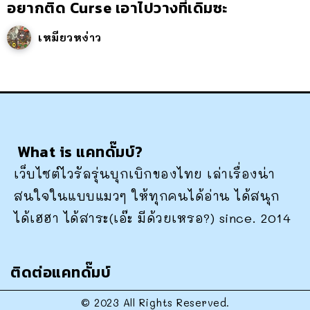
อยากติด Curse เอาไปวางที่เดิมซะ
เหมียวหง่าว
What is แคทดั๊มบ์?
เว็บไซต์ไวรัลรุ่นบุกเบิกของไทย เล่าเรื่องน่า
สนใจในแบบแมวๆ ให้ทุกคนได้อ่าน ได้สนุก
ได้เฮฮา ได้สาระ(เอ๊ะ มีด้วยเหรอ?) since. 2014
ติดต่อแคทดั๊มบ์
© 2023 All Rights Reserved.