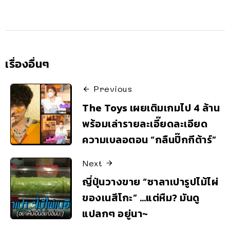
เรื่องอื่นๆ
Previous
The Toys เผยเติมเกมไป 4 ล้าน
พร้อมเล่ารายละเอี๊ยดละเอียด
ความเบลอตอน “กลืนปิ๊กกีต้าร์”
Next
ญี่ปุ่นวางขาย “ซาลาเปารูปไม้ไผ่
ของเนสึโกะ” …แต่หืม? มันดู
แปลกๆ อยู่นา~