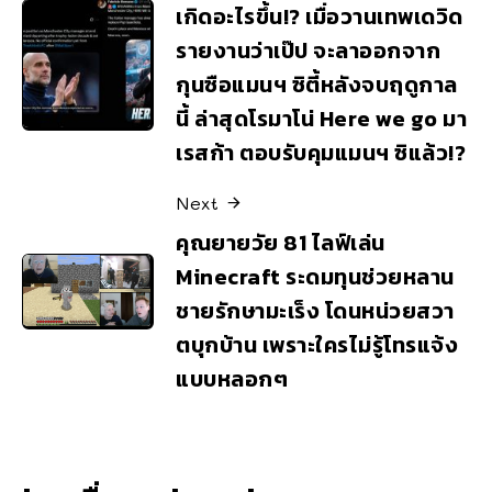
เกิดอะไรขึ้น!? เมื่อวานเทพเดวิด
รายงานว่าเป๊ป จะลาออกจาก
กุนซือแมนฯ ซิตี้หลังจบฤดูกาล
นี้ ล่าสุดโรมาโน่ Here we go มา
เรสก้า ตอบรับคุมแมนฯ ซิแล้ว!?
Next
คุณยายวัย 81 ไลฟ์เล่น
Minecraft ระดมทุนช่วยหลาน
ชายรักษามะเร็ง โดนหน่วยสวา
ตบุกบ้าน เพราะใครไม่รู้โทรแจ้ง
แบบหลอกๆ