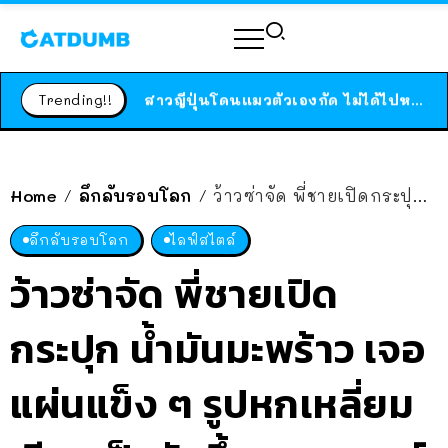
ร้านอาหารในนิวยอร์กประกาศปิดตัวลง หลังอยู่มานานกว่า 45 ปี ติดป้ายขอบคุณลูกค้าทุกคน แถมสูตรทำไวท์ซอสให้แบบจัดเต็ม
สาวญี่ปุ่นโดนแมวตัวเองกัด ไม่ได้ไปหาหมอตั้งแต่เนิ่นๆ สุดท้ายขาบวม กลายเป็นโรคเนื้อเน่า เตือนทาสแมวทั้งหลายให้ระวัง
Trending!!
ได้เวลาเด็กหนวดรวมตัว RF Online Next เปิดให้เล่นแล้ว เกม Sci-Fi MMORPG ระดับตำนาน เล่นได้ทั้งมือถือและ PC
ร้านอาหารในนิวยอร์กประกาศปิดตัวลง หลังอยู่มานานกว่า 45 ปี ติดป้ายขอบคุณลูกค้าทุกคน แถมสูตรทำไวท์ซอสให้แบบจัดเต็ม
สาวญี่ปุ่นโดนแมวตัวเองกัด ไม่ได้ไปหาหมอตั้งแต่เนิ่นๆ สุดท้ายขาบวม กลายเป็นโรคเนื้อเน่า เตือนทาสแมวทั้งหลายให้ระวัง
Home
ลึกลับรอบโลก
ว้าวซ่าจัด พี่ชายเปิดกระปุก น้ำมันมะพร้าว เจอแผ่นแข็ง ๆ รูปหกเหลี่ยม เรียงเป็นรังผึ้ง คอมเมนต์บอกเป็นปรากฏการณ์ธรรมชาติ
/
/
ลึกลับรอบโลก
ไลฟ์สไตล์
ว้าวซ่าจัด พี่ชายเปิด
กระปุก น้ำมันมะพร้าว เจอ
แผ่นแข็ง ๆ รูปหกเหลี่ยม