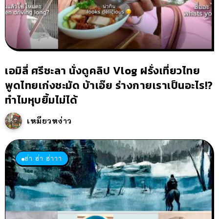
เอมิลี่ ศรีชะลา นั่งดูคลิป Vlog ฝรั่งเที่ยวไทย
พูดไทยเก่งชะมัด บ้าเอ๊ย ร่างกายเราเป็นอะไร!?
ทำไมหุบยิ้มไม่ได้
เหมียวหง่าว
ฮ่า ฮ่า ฮ่าาา