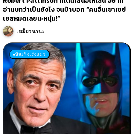
Robert Pattinson ที่โดนเสนอให้เล่น อยาก
อ่านบทว่าเป็นยังไง จนป๋าบอก “คนอื่นเขาเซย์
เยสหมดเลยนะหนุ่ม!”
เหมียวนานะ
บันเทิงเริงแมว