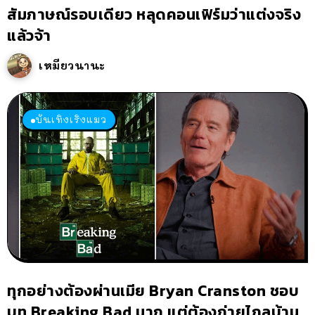
สัมภาษณ์รอบเดียว หลุดคอนเฟิร์มว่าแต่งจริง
แล้วจ้า
เหมียวนานะ
บันเทิงเริงแมว
ทุกอย่างต้องผ่านเมีย Bryan Cranston ชอบ
บท Breaking Bad มาก แต่ต้องถ่ายไกลบ้าน