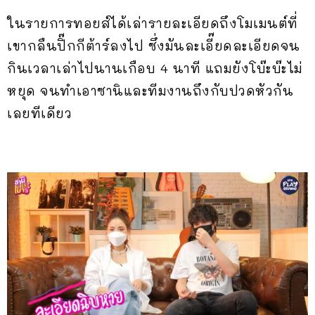
ในรายการทอยส์ได้เล่ารายละเอียดถึงโมเมนต์ที่
เขากลืนปิ๊กกีต้าร์ลงไป ซึ่งมันละเอี๊ยดละเอียดจน
กินเวลาเล่าไปนานเกือบ 4 นาที แถมยังโบ๊ะบ๊ะไม่
หยุด จนทำเอาซานิและทีมงานถึงกับปวดหัวกัน
เลยทีเดียว