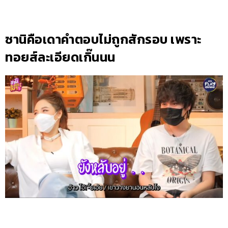
ซานิคือเดาคำตอบไม่ถูกสักรอบ เพราะ
ทอยส์ละเอียดเกิ๊นนน