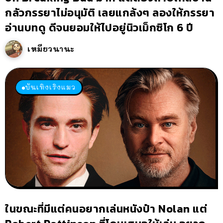
กลัวภรรยาไม่อนุมัติ เลยแกล้งๆ ลองให้ภรรยา
อ่านบทดู ดีจนยอมให้ไปอยู่นิวเม็กซิโก 6 ปี
เหมียวนานะ
บันเทิงเริงแมว
ในขณะที่มีแต่คนอยากเล่นหนังป๋า Nolan แต่