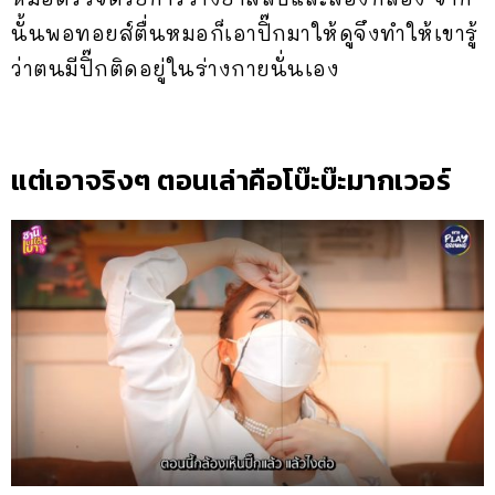
นั้นพอทอยส์ตื่นหมอก็เอาปิ๊กมาให้ดูจึงทำให้เขารู้
ว่าตนมีปิ๊กติดอยู่ในร่างกายนั่นเอง
แต่เอาจริงๆ ตอนเล่าคือโบ๊ะบ๊ะมากเวอร์