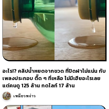
อะไร!? คลิปน้ำหยดจากขวด ที่ปิดฝาไม่แน่น กับ
เพลงประกอบ ตื๊ด ๆ ที่เหลือ ไม่มีเฮียอะไรเลย
แต่คนดู 125 ล้าน กดไลก์ 17 ล้าน
เหมียวหง่าว