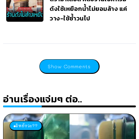
ดังใช้เหยือกน้ำไม่ยอมล้าง แค่
วาง-ใช้ซ้ำวนไป
Show Comments
อ่านเรื่องแจ่มๆ ต่อ..
อิหยังวะ??