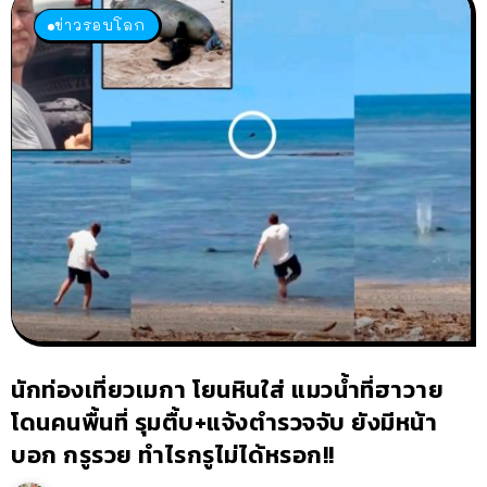
ข่าวรอบโลก
นักท่องเที่ยวเมกา โยนหินใส่ แมวน้ำที่ฮาวาย
โดนคนพื้นที่ รุมตื้บ+แจ้งตำรวจจับ ยังมีหน้า
บอก กรูรวย ทำไรกรูไม่ได้หรอก!!