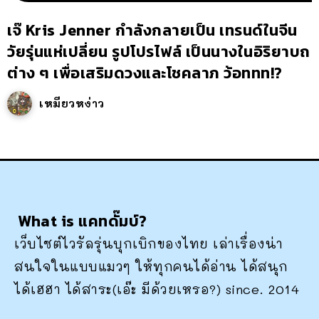
เจ๊ Kris Jenner กำลังกลายเป็น เทรนด์ในจีน
วัยรุ่นแห่เปลี่ยน รูปโปรไฟล์ เป็นนางในอิริยาบถ
ต่าง ๆ เพื่อเสริมดวงและโชคลาภ ว้อททท!?
เหมียวหง่าว
What is แคทดั๊มบ์?
เว็บไซต์ไวรัลรุ่นบุกเบิกของไทย เล่าเรื่องน่า
สนใจในแบบแมวๆ ให้ทุกคนได้อ่าน ได้สนุก
ได้เฮฮา ได้สาระ(เอ๊ะ มีด้วยเหรอ?) since. 2014