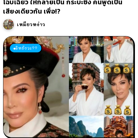
โฉบเฉี่ยว ให้กลายเป็น กระบะซิ่ง คนพูดเป็น
เสียงเดียวกัน เพื่อ!?
เหมียวหง่าว
อิหยังวะ??