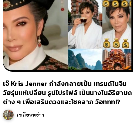
เจ๊ Kris Jenner กำลังกลายเป็น เทรนด์ในจีน
วัยรุ่นแห่เปลี่ยน รูปโปรไฟล์ เป็นนางในอิริยาบถ
ต่าง ๆ เพื่อเสริมดวงและโชคลาภ ว้อททท!?
เหมียวหง่าว