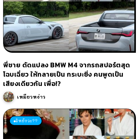
พี่ชาย ดัดแปลง BMW M4 จากรถสปอร์ตสุด
โฉบเฉี่ยว ให้กลายเป็น กระบะซิ่ง คนพูดเป็น
เสียงเดียวกัน เพื่อ!?
เหมียวหง่าว
อิหยังวะ??