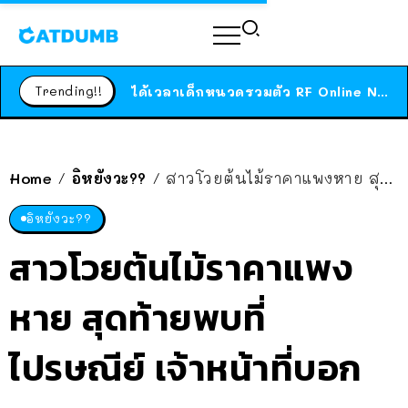
ร้านอาหารในนิวยอร์กประกาศปิดตัวลง หลังอยู่มานานกว่า 45 ปี ติดป้ายขอบคุณลูกค้าทุกคน แถมสูตรทำไวท์ซอสให้แบบจัดเต็ม
สาวญี่ปุ่นโดนแมวตัวเองกัด ไม่ได้ไปหาหมอตั้งแต่เนิ่นๆ สุดท้ายขาบวม กลายเป็นโรคเนื้อเน่า เตือนทาสแมวทั้งหลายให้ระวัง
Trending!!
ได้เวลาเด็กหนวดรวมตัว RF Online Next เปิดให้เล่นแล้ว เกม Sci-Fi MMORPG ระดับตำนาน เล่นได้ทั้งมือถือและ PC
ร้านอาหารในนิวยอร์กประกาศปิดตัวลง หลังอยู่มานานกว่า 45 ปี ติดป้ายขอบคุณลูกค้าทุกคน แถมสูตรทำไวท์ซอสให้แบบจัดเต็ม
สาวญี่ปุ่นโดนแมวตัวเองกัด ไม่ได้ไปหาหมอตั้งแต่เนิ่นๆ สุดท้ายขาบวม กลายเป็นโรคเนื้อเน่า เตือนทาสแมวทั้งหลายให้ระวัง
Home
อิหยังวะ??
สาวโวยต้นไม้ราคาแพงหาย สุดท้ายพบที่ไปรษณีย์ เจ้าหน้าที่บอก “หลุดออกมาสูดอากาศ”
/
/
อิหยังวะ??
สาวโวยต้นไม้ราคาแพง
หาย สุดท้ายพบที่
ไปรษณีย์ เจ้าหน้าที่บอก