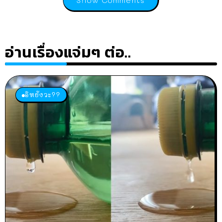
อ่านเรื่องแจ่มๆ ต่อ..
อิหยังวะ??