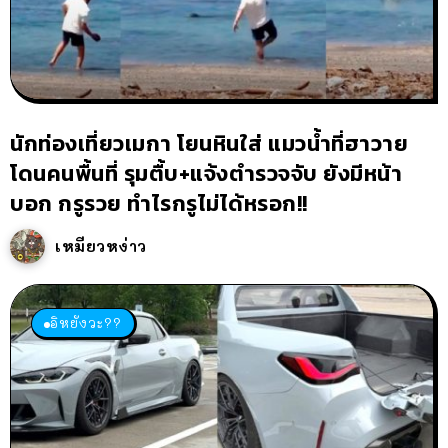
นักท่องเที่ยวเมกา โยนหินใส่ แมวน้ำที่ฮาวาย
โดนคนพื้นที่ รุมตื้บ+แจ้งตำรวจจับ ยังมีหน้า
บอก กรูรวย ทำไรกรูไม่ได้หรอก!!
เหมียวหง่าว
อิหยังวะ??