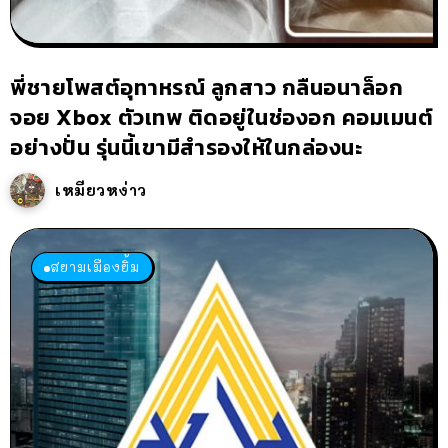
พี่ชายโพสต์อุทาหรณ์ ลูกสาว กลืนอนาล็อก
จอย Xbox ตัวเทพ ติดอยู่ในช่องอก คอมเมนต์
อย่างปั่น รุ่นนี้เขามีสำรองให้ในกล่องนะ
เหมียวหง่าว
สยามเมืองยิ้ม