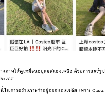
งภาพให้ดูเหมือนอยู่ลอสแองเจลิส ด้วยการแชร์รูปที
งประเทศ
นี้ในการสร้างภาพว่าอยู่ลอสแองเจลิส เพราะ Costco ใ