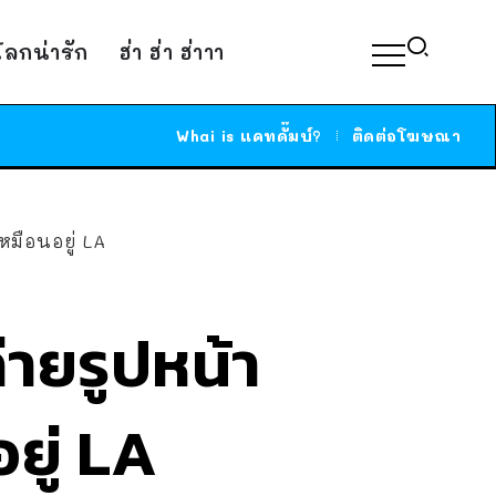
์โลกน่ารัก
ฮ่า ฮ่า ฮ่าาา
Whai is แคทดั๊มบ์?
ติดต่อโฆษณา
หมือนอยู่ LA
่ายรูปหน้า
อยู่ LA