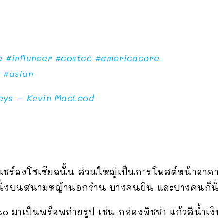
e
#influncer
#costco
#americacore
n
#asian
eys – Kevin MacLeod
แชร์ลงโซเชียลนั้น ส่วนใหญ่เป็นการโพสต์หน้าอาคาร
นั่งบนสนามหญ้านอกร้าน บางคนยืน และบางคนก็นั
co มาเป็นพร็อพถ่ายรูป เช่น กล่องพิชซ่า แก้วสีน้ำเง