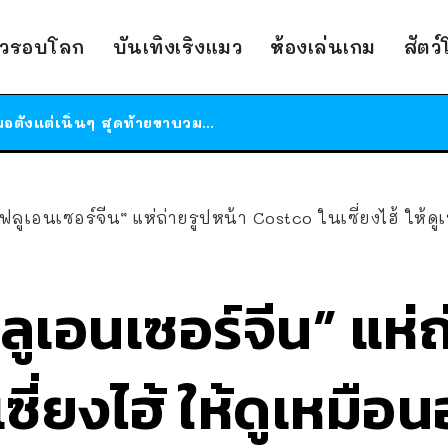
ร้านอาหารในนิวยอร์กประกาศปิดตัวลง หลังอยู่มานานกว่า 45 ปี ติดป้ายขอบคุณลูกค้าทุกคน แถมสูตรทำไวท์ซอสให้แบบจัดเต็ม
าวรอบโลก
บันเทิงเริงแมว
ห้องเล่นเกม
สัตว
สาวญี่ปุ่นโดนแมวตัวเองกัด ไม่ได้ไปหาหมอตั้งแต่เนิ่นๆ สุดท้ายขาบวม กลายเป็นโรคเนื้อเน่า เตือนทาสแมวทั้งหลายให้ระวัง
ได้เวลาเด็กหนวดรวมตัว RF Online Next เปิดให้เล่นแล้ว เกม Sci-Fi MMORPG ระดับตำนาน เล่นได้ทั้งมือถือและ PC
ร้านอาหารในนิวยอร์กประกาศปิดตัวลง หลังอยู่มานานกว่า 45 ปี ติดป้ายขอบคุณลูกค้าทุกคน แถมสูตรทำไวท์ซอสให้แบบจัดเต็ม
สาวญี่ปุ่นโดนแมวตัวเองกัด ไม่ได้ไปหาหมอตั้งแต่เนิ่นๆ สุดท้ายขาบวม กลายเป็นโรคเนื้อเน่า เตือนทาสแมวทั้งหลายให้ระวัง
ฟลูเอนเซอร์จีน” แห่ถ่ายรูปหน้า Costco ในเซี่ยงไฮ้ ให้ดูเ
ลูเอนเซอร์จีน” แห่ถ
ี่ยงไฮ้ ให้ดูเหมือน