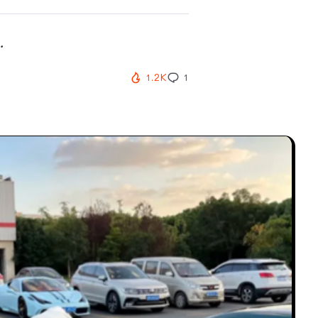
.
1.2K
1