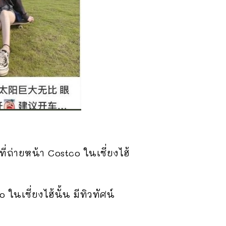
่ถ่ายหน้า Costco ในเซี่ยงไฮ้
นเซี่ยงไฮ้นั้น มีทิวทัศน์