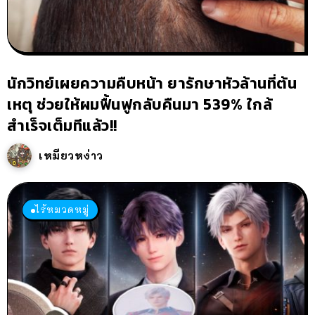
นักวิทย์เผยความคืบหน้า ยารักษาหัวล้านที่ต้น
เหตุ ช่วยให้ผมฟื้นฟูกลับคืนมา 539% ใกล้
สำเร็จเต็มทีแล้ว!!
เหมียวหง่าว
ไร้หมวดหมู่