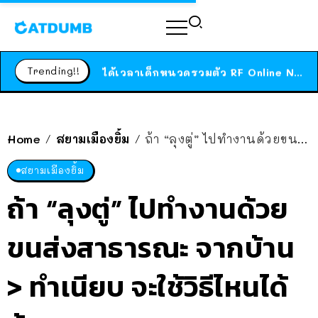
ร้านอาหารในนิวยอร์กประกาศปิดตัวลง หลังอยู่มานานกว่า 45 ปี ติดป้ายขอบคุณลูกค้าทุกคน แถมสูตรทำไวท์ซอสให้แบบจัดเต็ม
สาวญี่ปุ่นโดนแมวตัวเองกัด ไม่ได้ไปหาหมอตั้งแต่เนิ่นๆ สุดท้ายขาบวม กลายเป็นโรคเนื้อเน่า เตือนทาสแมวทั้งหลายให้ระวัง
Trending!!
ได้เวลาเด็กหนวดรวมตัว RF Online Next เปิดให้เล่นแล้ว เกม Sci-Fi MMORPG ระดับตำนาน เล่นได้ทั้งมือถือและ PC
ร้านอาหารในนิวยอร์กประกาศปิดตัวลง หลังอยู่มานานกว่า 45 ปี ติดป้ายขอบคุณลูกค้าทุกคน แถมสูตรทำไวท์ซอสให้แบบจัดเต็ม
สาวญี่ปุ่นโดนแมวตัวเองกัด ไม่ได้ไปหาหมอตั้งแต่เนิ่นๆ สุดท้ายขาบวม กลายเป็นโรคเนื้อเน่า เตือนทาสแมวทั้งหลายให้ระวัง
Home
สยามเมืองยิ้ม
ถ้า “ลุงตู่” ไปทำงานด้วยขนส่งสาธารณะ จากบ้าน > ทำเนียบ จะใช้วิธีไหนได้บ้าง?
/
/
สยามเมืองยิ้ม
ถ้า “ลุงตู่” ไปทำงานด้วย
ขนส่งสาธารณะ จากบ้าน
> ทำเนียบ จะใช้วิธีไหนได้