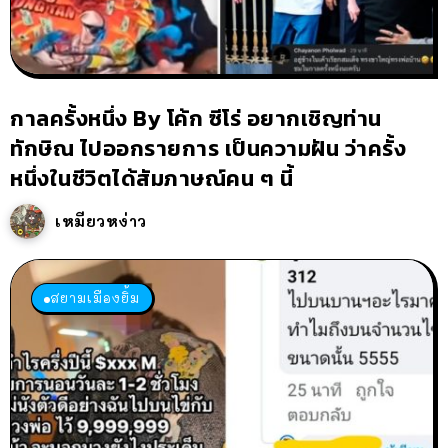
กาลครั้งหนึ่ง By โค้ก ซีโร่ อยากเชิญท่าน
ทักษิณ ไปออกรายการ เป็นความฝัน ว่าครั้ง
หนึ่งในชีวิตได้สัมภาษณ์คน ๆ นี้
เหมียวหง่าว
สยามเมืองยิ้ม