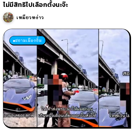
ไม่มีสิทธิไปเลือกตั้งนะจ๊ะ
เหมียวหง่าว
สยามเมืองยิ้ม