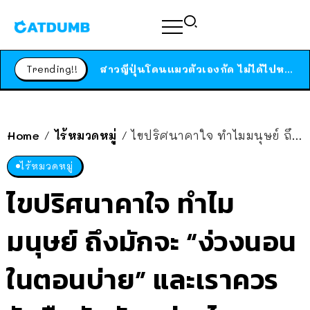
ร้านอาหารในนิวยอร์กประกาศปิดตัวลง หลังอยู่มานานกว่า 45 ปี ติดป้ายขอบคุณลูกค้าทุกคน แถมสูตรทำไวท์ซอสให้แบบจัดเต็ม
สาวญี่ปุ่นโดนแมวตัวเองกัด ไม่ได้ไปหาหมอตั้งแต่เนิ่นๆ สุดท้ายขาบวม กลายเป็นโรคเนื้อเน่า เตือนทาสแมวทั้งหลายให้ระวัง
Trending!!
ได้เวลาเด็กหนวดรวมตัว RF Online Next เปิดให้เล่นแล้ว เกม Sci-Fi MMORPG ระดับตำนาน เล่นได้ทั้งมือถือและ PC
ร้านอาหารในนิวยอร์กประกาศปิดตัวลง หลังอยู่มานานกว่า 45 ปี ติดป้ายขอบคุณลูกค้าทุกคน แถมสูตรทำไวท์ซอสให้แบบจัดเต็ม
สาวญี่ปุ่นโดนแมวตัวเองกัด ไม่ได้ไปหาหมอตั้งแต่เนิ่นๆ สุดท้ายขาบวม กลายเป็นโรคเนื้อเน่า เตือนทาสแมวทั้งหลายให้ระวัง
Home
ไร้หมวดหมู่
ไขปริศนาคาใจ ทำไมมนุษย์ ถึงมักจะ “ง่วงนอนในตอนบ่าย” และเราควรรับมือกับมันอย่างไร?
/
/
ไร้หมวดหมู่
ไขปริศนาคาใจ ทำไม
มนุษย์ ถึงมักจะ “ง่วงนอน
ในตอนบ่าย” และเราควร