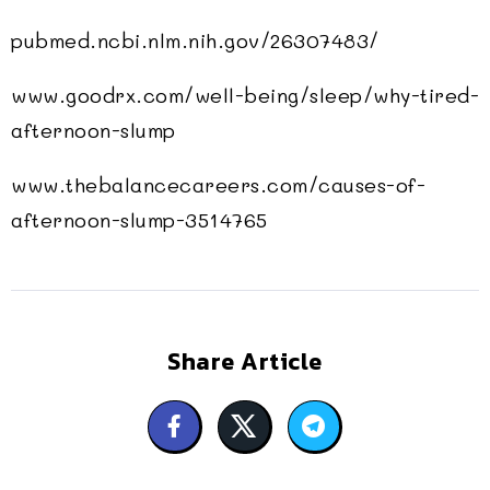
pubmed.ncbi.nlm.nih.gov/26307483/
www.goodrx.com/well-being/sleep/why-tired-
afternoon-slump
www.thebalancecareers.com/causes-of-
afternoon-slump-3514765
Share Article