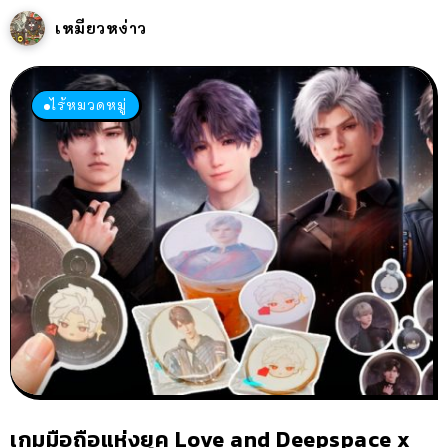
เหมียวหง่าว
ไร้หมวดหมู่
เกมมือถือแห่งยุค Love and Deepspace x