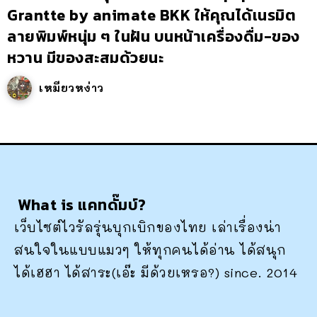
Grantte by animate BKK ให้คุณได้เนรมิต
ลายพิมพ์หนุ่ม ๆ ในฝัน บนหน้าเครื่องดื่ม-ของ
หวาน มีของสะสมด้วยนะ
เหมียวหง่าว
What is แคทดั๊มบ์?
เว็บไซต์ไวรัลรุ่นบุกเบิกของไทย เล่าเรื่องน่า
สนใจในแบบแมวๆ ให้ทุกคนได้อ่าน ได้สนุก
ได้เฮฮา ได้สาระ(เอ๊ะ มีด้วยเหรอ?) since. 2014