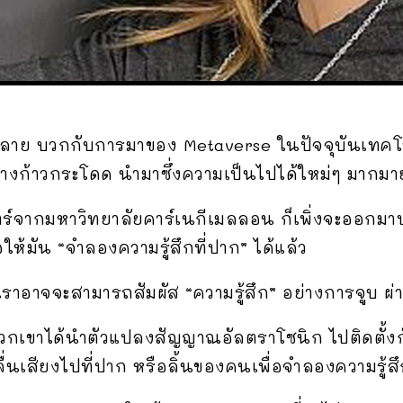
ลาย บวกกับการมาของ Metaverse ในปัจจุบันเทคโน
่างก้าวกระโดด นำมาซึ่งความเป็นไปได้ใหม่ๆ มากมา
าสตร์จากมหาวิทยาลัยคาร์เนกีเมลลอน ก็เพิ่งจะออก
ห้มัน “จำลองความรู้สึกที่ปาก” ได้แล้ว
ราอาจจะสามารถสัมผัส “ความรู้สึก” อย่างการจูบ ผ่
วกเขาได้นำตัวแปลงสัญญาณอัลตราโซนิก ไปติดตั้งกับ
่นเสียงไปที่ปาก หรือลิ้นของคนเพื่อจำลองความรู้สึ