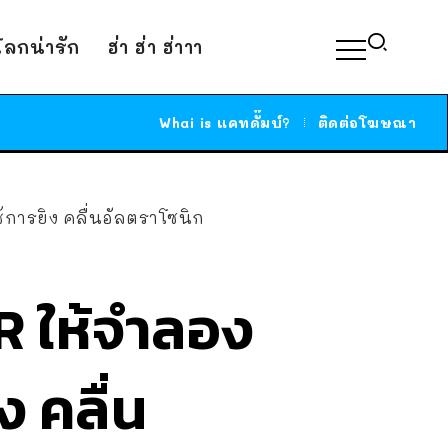
์โลกน่ารัก
ฮ่า ฮ่า ฮ่าาา
Whai is แคทดั๊มบ์?
ติดต่อโฆษณา
ช้การยิง คลื่นอัลตราโซนิก
VR ให้จำลอง
ง คลื่น