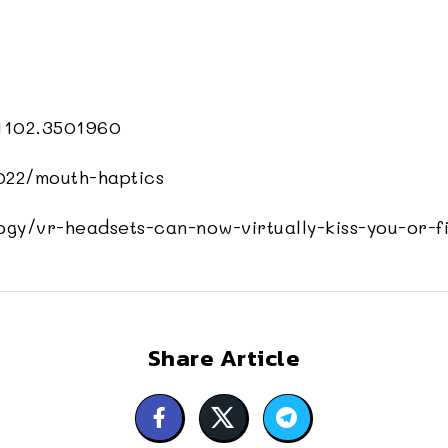
1102.3501960
022/mouth-haptics
gy/vr-headsets-can-now-virtually-kiss-you-or-fi
Share Article