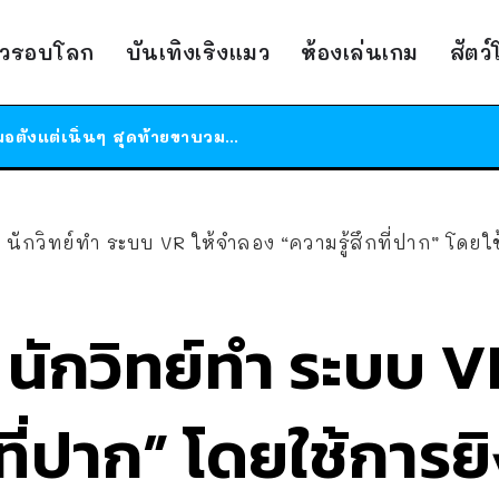
ร้านอาหารในนิวยอร์กประกาศปิดตัวลง หลังอยู่มานานกว่า 45 ปี ติดป้ายขอบคุณลูกค้าทุกคน แถมสูตรทำไวท์ซอสให้แบบจัดเต็ม
าวรอบโลก
บันเทิงเริงแมว
ห้องเล่นเกม
สัตว
สาวญี่ปุ่นโดนแมวตัวเองกัด ไม่ได้ไปหาหมอตั้งแต่เนิ่นๆ สุดท้ายขาบวม กลายเป็นโรคเนื้อเน่า เตือนทาสแมวทั้งหลายให้ระวัง
ได้เวลาเด็กหนวดรวมตัว RF Online Next เปิดให้เล่นแล้ว เกม Sci-Fi MMORPG ระดับตำนาน เล่นได้ทั้งมือถือและ PC
ร้านอาหารในนิวยอร์กประกาศปิดตัวลง หลังอยู่มานานกว่า 45 ปี ติดป้ายขอบคุณลูกค้าทุกคน แถมสูตรทำไวท์ซอสให้แบบจัดเต็ม
สาวญี่ปุ่นโดนแมวตัวเองกัด ไม่ได้ไปหาหมอตั้งแต่เนิ่นๆ สุดท้ายขาบวม กลายเป็นโรคเนื้อเน่า เตือนทาสแมวทั้งหลายให้ระวัง
้น นักวิทย์ทำ ระบบ VR ให้จำลอง “ความรู้สึกที่ปาก” โดยใ
้น นักวิทย์ทำ ระบบ 
ที่ปาก” โดยใช้การยิ