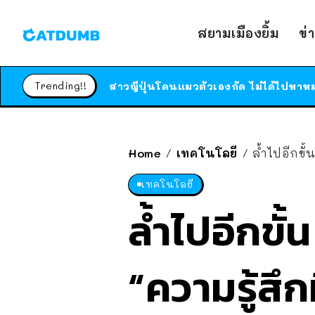
สยามเมืองยิ้ม
ข่
Trending!!
Home
เทคโนโลยี
ล้ำไปอีกขั
/
/
เทคโนโลยี
ล้ำไปอีกขั
“ความรู้สึก