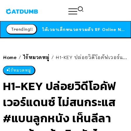
ร้านอาหารในนิวยอร์กประกาศปิดตัวลง หลังอยู่มานานกว่า 45 ปี ติดป้ายขอบคุณลูกค้าทุกคน แถมสูตรทำไวท์ซอสให้แบบจัดเต็ม
สาวญี่ปุ่นโดนแมวตัวเองกัด ไม่ได้ไปหาหมอตั้งแต่เนิ่นๆ สุดท้ายขาบวม กลายเป็นโรคเนื้อเน่า เตือนทาสแมวทั้งหลายให้ระวัง
Trending!!
ได้เวลาเด็กหนวดรวมตัว RF Online Next เปิดให้เล่นแล้ว เกม Sci-Fi MMORPG ระดับตำนาน เล่นได้ทั้งมือถือและ PC
ร้านอาหารในนิวยอร์กประกาศปิดตัวลง หลังอยู่มานานกว่า 45 ปี ติดป้ายขอบคุณลูกค้าทุกคน แถมสูตรทำไวท์ซอสให้แบบจัดเต็ม
สาวญี่ปุ่นโดนแมวตัวเองกัด ไม่ได้ไปหาหมอตั้งแต่เนิ่นๆ สุดท้ายขาบวม กลายเป็นโรคเนื้อเน่า เตือนทาสแมวทั้งหลายให้ระวัง
Home
ไร้หมวดหมู่
H1-KEY ปล่อยวิดีโอคัฟเวอร์แดนซ์ ไม่สนกระแส #แบนลูกหนัง เห็นลีลาการเต้นแล้ว คิดยังไง?
/
/
ไร้หมวดหมู่
H1-KEY ปล่อยวิดีโอคัฟ
เวอร์แดนซ์ ไม่สนกระแส
#แบนลูกหนัง เห็นลีลา