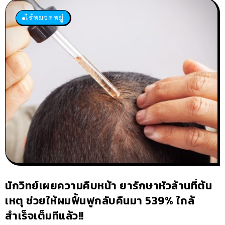
ไร้หมวดหมู่
นักวิทย์เผยความคืบหน้า ยารักษาหัวล้านที่ต้น
เหตุ ช่วยให้ผมฟื้นฟูกลับคืนมา 539% ใกล้
สำเร็จเต็มทีแล้ว!!