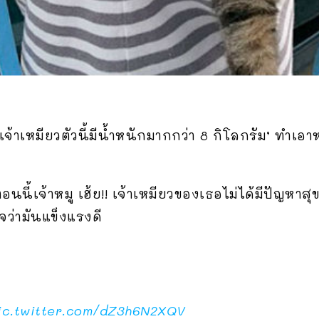
‘เจ้าเหมียวตัวนี้มีน้ำหนักมากกว่า 8 กิโลกรัม’ ทำเอ
่าตอนนี้เจ้าหมู เฮ้ย!! เจ้าเหมียวของเธอไม่ได้มีปัญห
จว่ามันแข็งแรงดี
ic.twitter.com/dZ3h6N2XQV