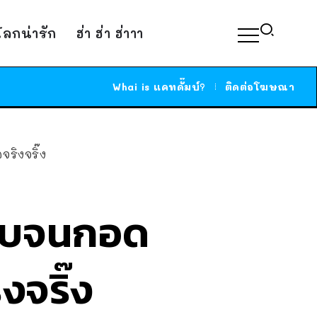
์โลกน่ารัก
ฮ่า ฮ่า ฮ่าาา
Whai is แคทดั๊มบ์?
ติดต่อโฆษณา
ริงจริ๊ง
ตั๊บจนกอด
งจริ๊ง