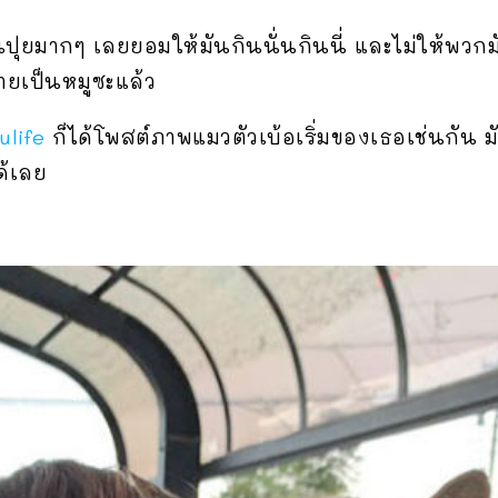
ยมากๆ เลยยอมให้มันกินนั่นกินนี่ และไม่ให้พวก
ลายเป็นหมูซะแล้ว
ulife
ก็ได้โพสต์ภาพแมวตัวเบ้อเริ่มของเธอเช่นกัน 
้เลย