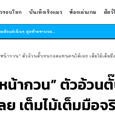
ร้านอาหารในนิวยอร์กประกาศปิดตัวลง หลังอยู่มานานกว่า 45 ปี ติดป้ายขอบคุณลูกค้าทุกคน แถมสูตรทำไวท์ซอสให้แบบจัดเต็ม
าวรอบโลก
บันเทิงเริงแมว
ห้องเล่นเกม
สัตว
สาวญี่ปุ่นโดนแมวตัวเองกัด ไม่ได้ไปหาหมอตั้งแต่เนิ่นๆ สุดท้ายขาบวม กลายเป็นโรคเนื้อเน่า เตือนทาสแมวทั้งหลายให้ระวัง
ได้เวลาเด็กหนวดรวมตัว RF Online Next เปิดให้เล่นแล้ว เกม Sci-Fi MMORPG ระดับตำนาน เล่นได้ทั้งมือถือและ PC
ร้านอาหารในนิวยอร์กประกาศปิดตัวลง หลังอยู่มานานกว่า 45 ปี ติดป้ายขอบคุณลูกค้าทุกคน แถมสูตรทำไวท์ซอสให้แบบจัดเต็ม
สาวญี่ปุ่นโดนแมวตัวเองกัด ไม่ได้ไปหาหมอตั้งแต่เนิ่นๆ สุดท้ายขาบวม กลายเป็นโรคเนื้อเน่า เตือนทาสแมวทั้งหลายให้ระวัง
วหน้ากวน” ตัวอ้วนตั๊บจนกอดแทนคนได้เลย เต็มไม้เต็มมือจ
วหน้ากวน” ตัวอ้วน
 เต็มไม้เต็มมือจริ