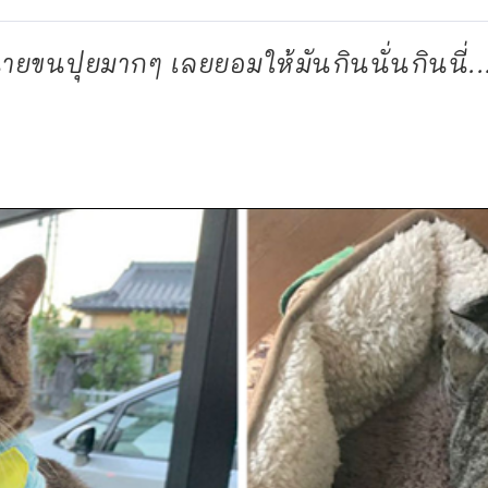
ขนปุยมากๆ เลยยอมให้มันกินนั่นกินนี่..