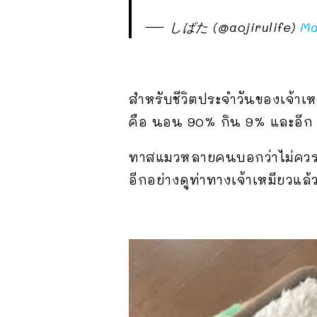
— しばた (@aojirulife)
Ma
สำหรับชีวิตประจำวันของเจ้าเห
คือ นอน 90% กิน 9% และอีก 
ทาสแมวหลายคนบอกว่าไม่ควรต
อีกอย่างดูท่าทางเจ้าเหมียวแล