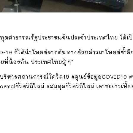
ทูตสาธารณรัฐประชาชนจีนประจำประเทศไทย ได้เปิด
D-19 ก็ได้นำโพสต์จากต้นทางดังกล่าวมาโพสต์ซ้ำอีก
ยพี่น้องกัน ประเทศไทยสู้ ๆ”
นย์บริหารสถานการณ์โควิด19 #ศูนย์ข้อมูลCOVID19
ormalชีวิตวิถีใหม่ #สมดุลชีวิตวิถีใหม่ เอาซะยาวเฟื้อ