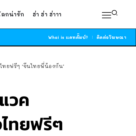
์โลกน่ารัก
ฮ่า ฮ่า ฮ่าาา
Whai is แคทดั๊มบ์?
ติดต่อโฆษณา
ทยฟรีๆ ‘จีนไทยพี่น้องกัน’
นแวค
งไทยฟรีๆ