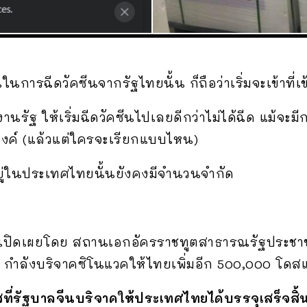
ในการฉีดวัคซีนจากรัฐไทยนั้น ก็ถือว่าเริ่มจะเข้าที่เ
รัฐ ให้เริ่มฉีดวัคซีนไปเลยดีกว่าไม่ได้ฉีด แม้จะม
สงค์ (แล้วแต่ใครจะเรียกแบบไหน)
่มีอยู่ในประเทศไทยนั้นยังคงมีจำนวนจำกัด
ี่เปิดเผยโดย
สถานเอกอัครราชทูตสาธารณรัฐประช
น กำลังบริจาคซิโนแวคให้ไทยเพิ่มอีก 500,000 โดสแ
ี่รัฐบาลจีนบริจาคให้ประเทศไทยได้บรรจุเสร็จสิ้น