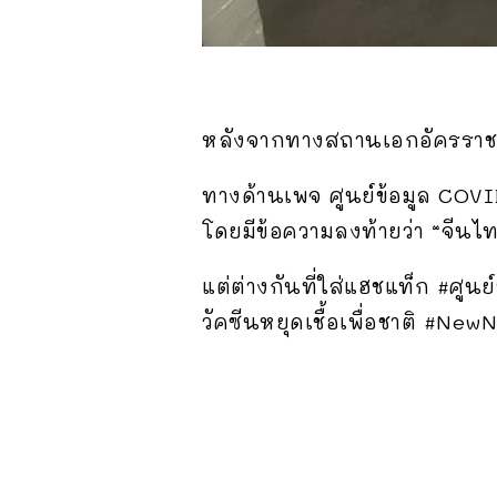
หลังจากทาง
สถานเอกอัครราช
ทางด้านเพจ ศูนย์ข้อมูล COVI
โดยมีข้อความลงท้ายว่า “
จีนไท
แต่ต่างกันที่ใส่แฮชแท็ก #ศู
วัคซีนหยุดเชื้อเพื่อชาติ #NewN