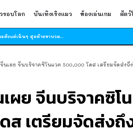
ร้านอาหารในนิวยอร์กประกาศปิดตัวลง หลังอยู่มานานกว่า 45 ปี ติดป้ายขอบคุณลูกค้าทุกคน แถมสูตรทำไวท์ซอสให้แบบจัดเต็ม
าวรอบโลก
บันเทิงเริงแมว
ห้องเล่นเกม
สัตว
สาวญี่ปุ่นโดนแมวตัวเองกัด ไม่ได้ไปหาหมอตั้งแต่เนิ่นๆ สุดท้ายขาบวม กลายเป็นโรคเนื้อเน่า เตือนทาสแมวทั้งหลายให้ระวัง
ได้เวลาเด็กหนวดรวมตัว RF Online Next เปิดให้เล่นแล้ว เกม Sci-Fi MMORPG ระดับตำนาน เล่นได้ทั้งมือถือและ PC
ร้านอาหารในนิวยอร์กประกาศปิดตัวลง หลังอยู่มานานกว่า 45 ปี ติดป้ายขอบคุณลูกค้าทุกคน แถมสูตรทำไวท์ซอสให้แบบจัดเต็ม
สาวญี่ปุ่นโดนแมวตัวเองกัด ไม่ได้ไปหาหมอตั้งแต่เนิ่นๆ สุดท้ายขาบวม กลายเป็นโรคเนื้อเน่า เตือนทาสแมวทั้งหลายให้ระวัง
ีนเผย จีนบริจาคซิโนแวค 500,000 โดส เตรียมจัดส่งถึงไ
นเผย จีนบริจาคซิโ
ดส เตรียมจัดส่งถึ