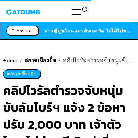
ร้านอาหารในนิวยอร์กประกาศปิดตัวลง หลังอยู่มานานกว่า 45 ปี ติดป้ายขอบคุณลูกค้าทุกคน แถมสูตรทำไวท์ซอสให้แบบจัดเต็ม
สาวญี่ปุ่นโดนแมวตัวเองกัด ไม่ได้ไปหาหมอตั้งแต่เนิ่นๆ สุดท้ายขาบวม กลายเป็นโรคเนื้อเน่า เตือนทาสแมวทั้งหลายให้ระวัง
Trending!!
ได้เวลาเด็กหนวดรวมตัว RF Online Next เปิดให้เล่นแล้ว เกม Sci-Fi MMORPG ระดับตำนาน เล่นได้ทั้งมือถือและ PC
ร้านอาหารในนิวยอร์กประกาศปิดตัวลง หลังอยู่มานานกว่า 45 ปี ติดป้ายขอบคุณลูกค้าทุกคน แถมสูตรทำไวท์ซอสให้แบบจัดเต็ม
สาวญี่ปุ่นโดนแมวตัวเองกัด ไม่ได้ไปหาหมอตั้งแต่เนิ่นๆ สุดท้ายขาบวม กลายเป็นโรคเนื้อเน่า เตือนทาสแมวทั้งหลายให้ระวัง
Home
สยามเมืองยิ้ม
คลิปไวรัลตำรวจจับหนุ่มขับลัมโบร์ฯ แจ้ง 2 ข้อหา ปรับ 2,000 บาท เจ้าตัวโอด ไม่ค่อยมีเงินอ่ะพี่ ชาวเน็ตแซวยับ แต่เขาไม่ใช่เจ้าของรถ!!
/
/
สยามเมืองยิ้ม
คลิปไวรัลตำรวจจับหนุ่ม
ขับลัมโบร์ฯ แจ้ง 2 ข้อหา
ปรับ 2,000 บาท เจ้าตัว