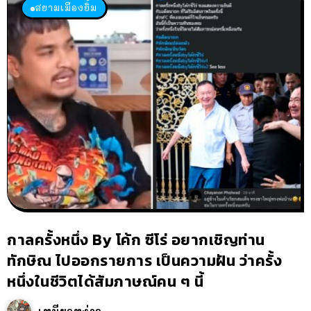
สยามเมืองยิ้ม
กาลครั้งหนึ่ง By โค้ก ซีโร่ อยากเชิญท่าน
ทักษิณ ไปออกรายการ เป็นความฝัน ว่าครั้ง
หนึ่งในชีวิตได้สัมภาษณ์คน ๆ นี้