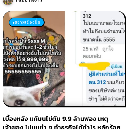
เหมียวหง่าว
สยามเมืองยิ้ม
เบื้องหลัง แก้บนไข่ต้ม 9.9 ล้านฟอง เหตุ
เจ้าของ ไปบนขำ ๆ ทำธุรกิจได้กำไร หลักร้อย