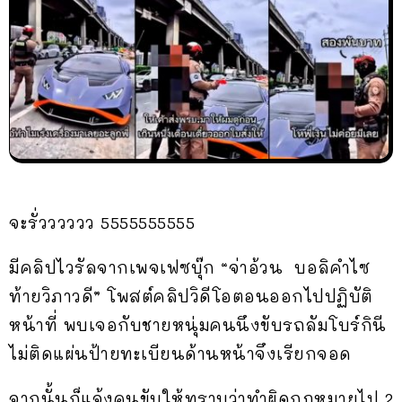
จะรั่วววววว 5555555555
มีคลิปไวรัลจากเพจเฟซบุ๊ก “จ่าอ้วน บอลิคำไซ
ท้ายวิภาวดี” โพสต์คลิปวิดีโอตอนออกไปปฏิบัติ
หน้าที่ พบเจอกับชายหนุ่มคนนึงขับรถลัมโบร์กินี
ไม่ติดแผ่นป้ายทะเบียนด้านหน้าจึงเรียกจอด
จากนั้นก็แจ้งคนขับให้ทราบว่าทำผิดกฎหมายไป 2