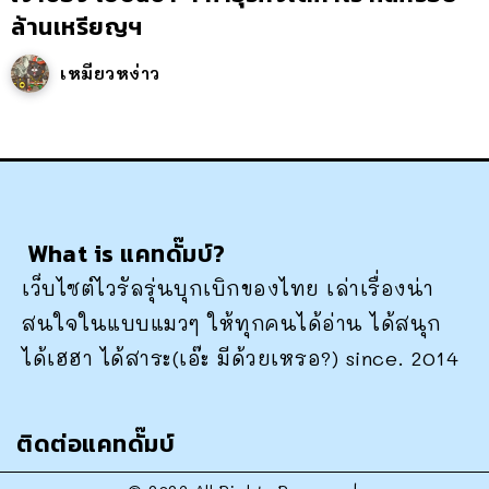
ล้านเหรียญฯ
เหมียวหง่าว
What is แคทดั๊มบ์?
เว็บไซต์ไวรัลรุ่นบุกเบิกของไทย เล่าเรื่องน่า
สนใจในแบบแมวๆ ให้ทุกคนได้อ่าน ได้สนุก
ได้เฮฮา ได้สาระ(เอ๊ะ มีด้วยเหรอ?) since. 2014
ติดต่อแคทดั๊มบ์