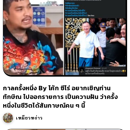
กาลครั้งหนึ่ง By โค้ก ซีโร่ อยากเชิญท่าน
ทักษิณ ไปออกรายการ เป็นความฝัน ว่าครั้ง
หนึ่งในชีวิตได้สัมภาษณ์คน ๆ นี้
เหมียวหง่าว