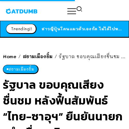
ร้านอาหารในนิวยอร์กประกาศปิดตัวลง หลังอยู่มานานกว่า 45 ปี ติดป้ายขอบคุณลูกค้าทุกคน แถมสูตรทำไวท์ซอสให้แบบจัดเต็ม
สาวญี่ปุ่นโดนแมวตัวเองกัด ไม่ได้ไปหาหมอตั้งแต่เนิ่นๆ สุดท้ายขาบวม กลายเป็นโรคเนื้อเน่า เตือนทาสแมวทั้งหลายให้ระวัง
Trending!!
ได้เวลาเด็กหนวดรวมตัว RF Online Next เปิดให้เล่นแล้ว เกม Sci-Fi MMORPG ระดับตำนาน เล่นได้ทั้งมือถือและ PC
ร้านอาหารในนิวยอร์กประกาศปิดตัวลง หลังอยู่มานานกว่า 45 ปี ติดป้ายขอบคุณลูกค้าทุกคน แถมสูตรทำไวท์ซอสให้แบบจัดเต็ม
สาวญี่ปุ่นโดนแมวตัวเองกัด ไม่ได้ไปหาหมอตั้งแต่เนิ่นๆ สุดท้ายขาบวม กลายเป็นโรคเนื้อเน่า เตือนทาสแมวทั้งหลายให้ระวัง
Home
สยามเมืองยิ้ม
รัฐบาล ขอบคุณเสียงชื่นชม หลังฟื้นสัมพันธ์ “ไทย-ซาอุฯ” ยืนยันนายก “ทำเพื่อชาติ”
/
/
สยามเมืองยิ้ม
รัฐบาล ขอบคุณเสียง
ชื่นชม หลังฟื้นสัมพันธ์
“ไทย-ซาอุฯ” ยืนยันนายก