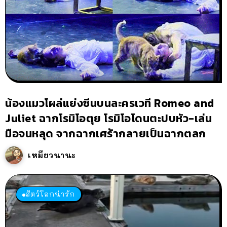
น้องแมวโผล่แย่งซีนบนละครเวที Romeo and
Juliet ฉากโรมิโอตุย โรมิโอโดนตะปบหัว-เล่น
มือจนหลุด จากฉากเศร้ากลายเป็นฉากตลก
เหมียวนานะ
สัตว์โลกน่ารัก