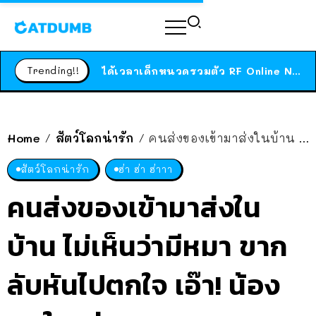
ร้านอาหารในนิวยอร์กประกาศปิดตัวลง หลังอยู่มานานกว่า 45 ปี ติดป้ายขอบคุณลูกค้าทุกคน แถมสูตรทำไวท์ซอสให้แบบจัดเต็ม
สาวญี่ปุ่นโดนแมวตัวเองกัด ไม่ได้ไปหาหมอตั้งแต่เนิ่นๆ สุดท้ายขาบวม กลายเป็นโรคเนื้อเน่า เตือนทาสแมวทั้งหลายให้ระวัง
Trending!!
ได้เวลาเด็กหนวดรวมตัว RF Online Next เปิดให้เล่นแล้ว เกม Sci-Fi MMORPG ระดับตำนาน เล่นได้ทั้งมือถือและ PC
ร้านอาหารในนิวยอร์กประกาศปิดตัวลง หลังอยู่มานานกว่า 45 ปี ติดป้ายขอบคุณลูกค้าทุกคน แถมสูตรทำไวท์ซอสให้แบบจัดเต็ม
สาวญี่ปุ่นโดนแมวตัวเองกัด ไม่ได้ไปหาหมอตั้งแต่เนิ่นๆ สุดท้ายขาบวม กลายเป็นโรคเนื้อเน่า เตือนทาสแมวทั้งหลายให้ระวัง
Home
สัตว์โลกน่ารัก
คนส่งของเข้ามาส่งในบ้าน ไม่เห็นว่ามีหมา ขากลับหันไปตกใจ เอ๊า! น้องตกใจกว่า ฮาเลยยย
/
/
สัตว์โลกน่ารัก
ฮ่า ฮ่า ฮ่าาา
คนส่งของเข้ามาส่งใน
บ้าน ไม่เห็นว่ามีหมา ขาก
ลับหันไปตกใจ เอ๊า! น้อง