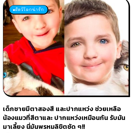
สัตว์โลกน่ารัก
เด็กชายมีตาสองสี และปากแหว่ง ช่วยเหลือ
น้องแมวที่สีตาและ ปากแหว่งเหมือนกัน รับมัน
มาเลี้ยง นี่มันพรหมลิขิตชัด ๆ!!