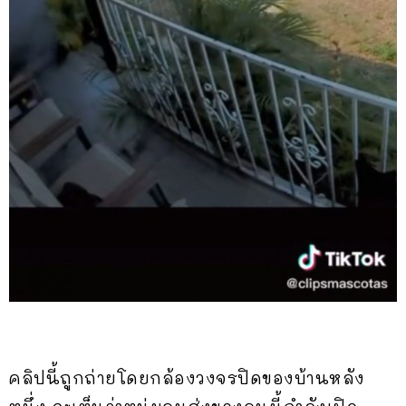
คลิปนี้ถูกถ่ายโดยกล้องวงจรปิดของบ้านหลัง