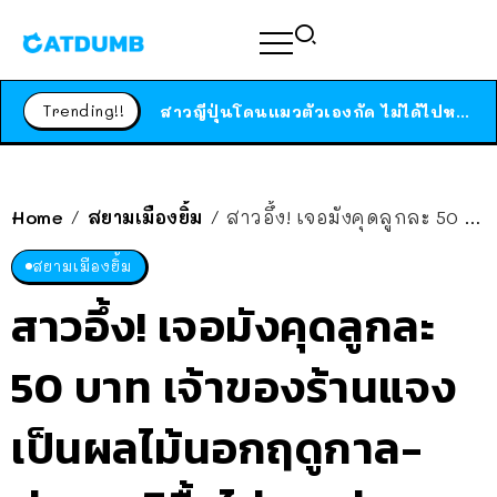
ได้เวลาเด็กหนวดรวมตัว RF Online Next เปิดให้เล่นแล้ว เกม Sci-Fi MMORPG ระดับตำนาน เล่นได้ทั้งมือถือและ PC
ร้านอาหารในนิวยอร์กประกาศปิดตัวลง หลังอยู่มานานกว่า 45 ปี ติดป้ายขอบคุณลูกค้าทุกคน แถมสูตรทำไวท์ซอสให้แบบจัดเต็ม
Trending!!
สาวญี่ปุ่นโดนแมวตัวเองกัด ไม่ได้ไปหาหมอตั้งแต่เนิ่นๆ สุดท้ายขาบวม กลายเป็นโรคเนื้อเน่า เตือนทาสแมวทั้งหลายให้ระวัง
Home
สยามเมืองยิ้ม
สาวอึ้ง! เจอมังคุดลูกละ 50 บาท เจ้าของร้านแจง เป็นผลไม้นอกฤดูกาล-ต่างชาติซื้อไม่เคยบ่น
/
/
สยามเมืองยิ้ม
สาวอึ้ง! เจอมังคุดลูกละ
50 บาท เจ้าของร้านแจง
เป็นผลไม้นอกฤดูกาล-