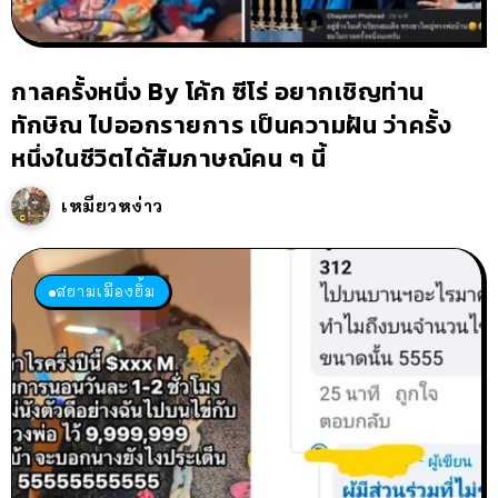
กาลครั้งหนึ่ง By โค้ก ซีโร่ อยากเชิญท่าน
ทักษิณ ไปออกรายการ เป็นความฝัน ว่าครั้ง
หนึ่งในชีวิตได้สัมภาษณ์คน ๆ นี้
เหมียวหง่าว
สยามเมืองยิ้ม