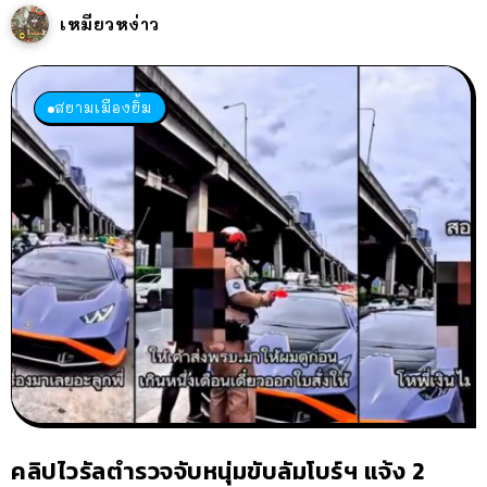
เหมียวหง่าว
สยามเมืองยิ้ม
คลิปไวรัลตำรวจจับหนุ่มขับลัมโบร์ฯ แจ้ง 2