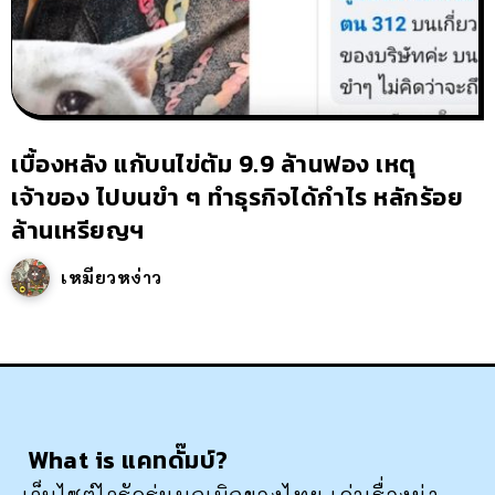
เบื้องหลัง แก้บนไข่ต้ม 9.9 ล้านฟอง เหตุ
เจ้าของ ไปบนขำ ๆ ทำธุรกิจได้กำไร หลักร้อย
ล้านเหรียญฯ
เหมียวหง่าว
What is แคทดั๊มบ์?
เว็บไซต์ไวรัลรุ่นบุกเบิกของไทย เล่าเรื่องน่า