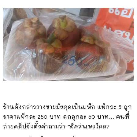
ร้านดังกล่าววางขายมังคุดเป็นแพ็ก แพ็กละ 5 ลูก
ราคาแพ็กละ 250 บาท ตกลูกละ 50 บาท… คนที่
ถ่ายคลิปจึงตั้งคำถามว่า
“คิดว่าแพงไหม?