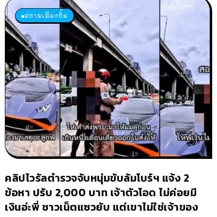
สยามเมืองยิ้ม
คลิปไวรัลตำรวจจับหนุ่มขับลัมโบร์ฯ แจ้ง 2
ข้อหา ปรับ 2,000 บาท เจ้าตัวโอด ไม่ค่อยมี
เงินอ่ะพี่ ชาวเน็ตแซวยับ แต่เขาไม่ใช่เจ้าของ