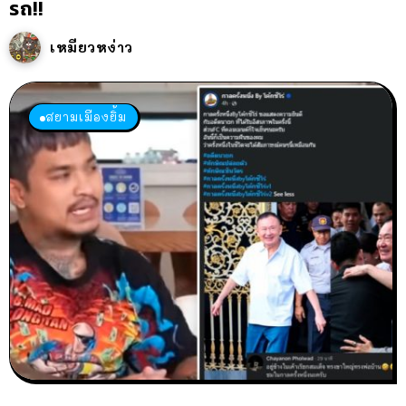
รถ!!
เหมียวหง่าว
สยามเมืองยิ้ม