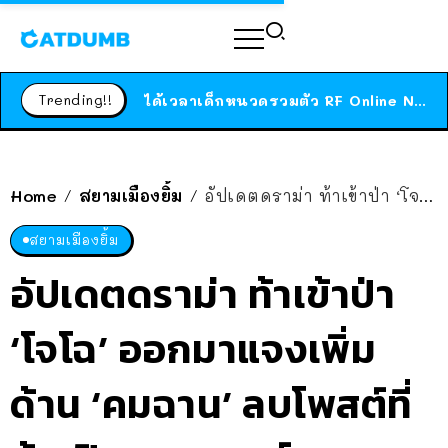
ร้านอาหารในนิวยอร์กประกาศปิดตัวลง หลังอยู่มานานกว่า 45 ปี ติดป้ายขอบคุณลูกค้าทุกคน แถมสูตรทำไวท์ซอสให้แบบจัดเต็ม
สาวญี่ปุ่นโดนแมวตัวเองกัด ไม่ได้ไปหาหมอตั้งแต่เนิ่นๆ สุดท้ายขาบวม กลายเป็นโรคเนื้อเน่า เตือนทาสแมวทั้งหลายให้ระวัง
Trending!!
ได้เวลาเด็กหนวดรวมตัว RF Online Next เปิดให้เล่นแล้ว เกม Sci-Fi MMORPG ระดับตำนาน เล่นได้ทั้งมือถือและ PC
ร้านอาหารในนิวยอร์กประกาศปิดตัวลง หลังอยู่มานานกว่า 45 ปี ติดป้ายขอบคุณลูกค้าทุกคน แถมสูตรทำไวท์ซอสให้แบบจัดเต็ม
สาวญี่ปุ่นโดนแมวตัวเองกัด ไม่ได้ไปหาหมอตั้งแต่เนิ่นๆ สุดท้ายขาบวม กลายเป็นโรคเนื้อเน่า เตือนทาสแมวทั้งหลายให้ระวัง
Home
สยามเมืองยิ้ม
อัปเดตดราม่า ท้าเข้าป่า ‘โจโฉ’ ออกมาแจงเพิ่ม ด้าน ‘คมฉาน’ ลบโพสต์ที่ท้า-ปิดคอมเมนต์
/
/
สยามเมืองยิ้ม
อัปเดตดราม่า ท้าเข้าป่า
‘โจโฉ’ ออกมาแจงเพิ่ม
ด้าน ‘คมฉาน’ ลบโพสต์ที่