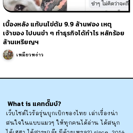
เบื้องหลัง แก้บนไข่ต้ม 9.9 ล้านฟอง เหตุ
เจ้าของ ไปบนขำ ๆ ทำธุรกิจได้กำไร หลักร้อย
ล้านเหรียญฯ
เหมียวหง่าว
What is แคทดั๊มบ์?
เว็บไซต์ไวรัลรุ่นบุกเบิกของไทย เล่าเรื่องน่า
สนใจในแบบแมวๆ ให้ทุกคนได้อ่าน ได้สนุก
ได้เฮฮา ได้สาระ(เอ๊ะ มีด้วยเหรอ?) since. 2014