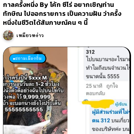
กาลครั้งหนึ่ง By โค้ก ซีโร่ อยากเชิญท่าน
ทักษิณ ไปออกรายการ เป็นความฝัน ว่าครั้ง
หนึ่งในชีวิตได้สัมภาษณ์คน ๆ นี้
เหมียวหง่าว
สยามเมืองยิ้ม