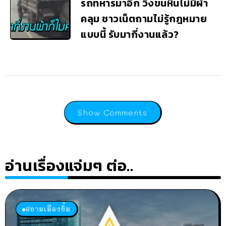
รถทหารมาอีก วิ่งขนหินไม่มีผ้า
คลุม ชาวเน็ตถามไม่รู้กฎหมาย
แบบนี้ รับมากี่งานแล้ว?
Show Comments
อ่านเรื่องแจ่มๆ ต่อ..
สยามเมืองยิ้ม