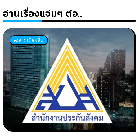
อ่านเรื่องแจ่มๆ ต่อ..
สยามเมืองยิ้ม