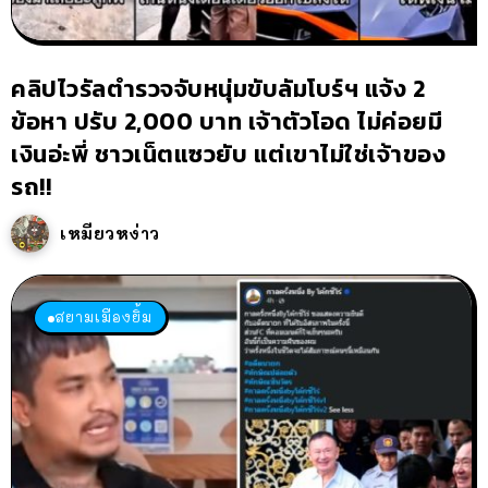
คลิปไวรัลตำรวจจับหนุ่มขับลัมโบร์ฯ แจ้ง 2
ข้อหา ปรับ 2,000 บาท เจ้าตัวโอด ไม่ค่อยมี
เงินอ่ะพี่ ชาวเน็ตแซวยับ แต่เขาไม่ใช่เจ้าของ
รถ!!
เหมียวหง่าว
สยามเมืองยิ้ม