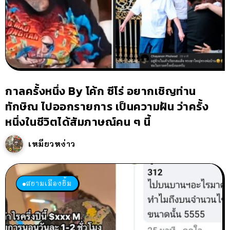
กาลครั้งหนึ่ง By โค้ก ซีโร่ อยากเชิญท่าน
ทักษิณ ไปออกรายการ เป็นความฝัน ว่าครั้ง
หนึ่งในชีวิตได้สัมภาษณ์คน ๆ นี้
เหมียวหง่าว
สยามเมืองยิ้ม