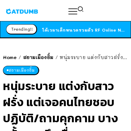
ร้านอาหารในนิวยอร์กประกาศปิดตัวลง หลังอยู่มานานกว่า 45 ปี ติดป้ายขอบคุณลูกค้าทุกคน แถมสูตรทำไวท์ซอสให้แบบจัดเต็ม
สาวญี่ปุ่นโดนแมวตัวเองกัด ไม่ได้ไปหาหมอตั้งแต่เนิ่นๆ สุดท้ายขาบวม กลายเป็นโรคเนื้อเน่า เตือนทาสแมวทั้งหลายให้ระวัง
Trending!!
ได้เวลาเด็กหนวดรวมตัว RF Online Next เปิดให้เล่นแล้ว เกม Sci-Fi MMORPG ระดับตำนาน เล่นได้ทั้งมือถือและ PC
ร้านอาหารในนิวยอร์กประกาศปิดตัวลง หลังอยู่มานานกว่า 45 ปี ติดป้ายขอบคุณลูกค้าทุกคน แถมสูตรทำไวท์ซอสให้แบบจัดเต็ม
สาวญี่ปุ่นโดนแมวตัวเองกัด ไม่ได้ไปหาหมอตั้งแต่เนิ่นๆ สุดท้ายขาบวม กลายเป็นโรคเนื้อเน่า เตือนทาสแมวทั้งหลายให้ระวัง
Home
สยามเมืองยิ้ม
หนุ่มระบาย แต่งกับสาวฝรั่ง แต่เจอคนไทยชอบปฏิบัติ/ถามคุกคาม บางครั้งลามถึงเรื่องเพศ
/
/
สยามเมืองยิ้ม
หนุ่มระบาย แต่งกับสาว
ฝรั่ง แต่เจอคนไทยชอบ
ปฏิบัติ/ถามคุกคาม บาง