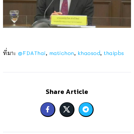
ที่มา:
@FDAThai
,
matichon
,
khaosod
,
thaipbs
Share Article