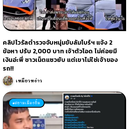
คลิปไวรัลตำรวจจับหนุ่มขับลัมโบร์ฯ แจ้ง 2
ข้อหา ปรับ 2,000 บาท เจ้าตัวโอด ไม่ค่อยมี
เงินอ่ะพี่ ชาวเน็ตแซวยับ แต่เขาไม่ใช่เจ้าของ
รถ!!
เหมียวหง่าว
สยามเมืองยิ้ม