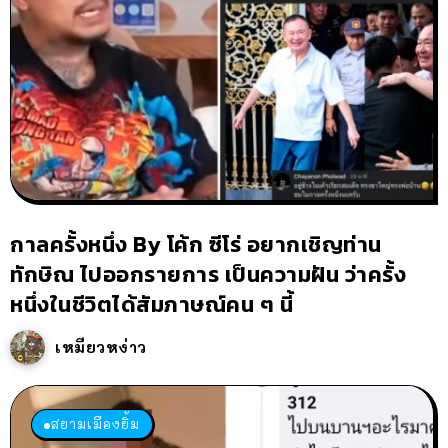
กาลครั้งหนึ่ง By โค้ก ซีโร่ อยากเชิญท่าน
ทักษิณ ไปออกรายการ เป็นความฝัน ว่าครั้ง
หนึ่งในชีวิตได้สัมภาษณ์คน ๆ นี้
เหมียวหง่าว
สยามเมืองยิ้ม