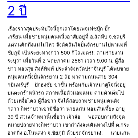
2 ปี
เรื่องราวสุดประทับใจนี้ถูกเล่าโดยเพจเฟซบุ๊ก บิ๊ก
เกรียน เมื่อชายหนุ่มคนหนึ่งอาศัยอยู่ที่ อ.สัตหีบ จ.ชลบุรี
แต่ทนคิดถึงแม่ไม่ไหว จึงตัดสินใจปั่นจักรยานไปหาแม่ที่
ชัยภูมิ เป็นระยะทางกว่า 500 กิโลเมตร!! ตามรายงาน
ระบุว่า เมื่อวันที่ 2 พฤษภาคม 2561 เวลา 9.00 น. ผู้สื่อ
ข่าว ทองสุข สิงห์พิมพ์ ประจำจังหวัดปราจีนบุรี ได้พบชาย
หนุ่มคนหนึ่งปั่นจักรยาน 2 ล้อ มาตามถนนสาย 304
กบินทร์บุรี – ปักธงชัย ขาขึ้น พร้อมกับเจ้าหมาคู่ใจนั่งอยู่
บนตะกร้าหน้ารถ สภาพเนื้อตัวมอมแมม ตามตัวเต็มไป
ด้วยเหงื่อไคล ผู้สื่อข่าว จึงได้สอบถามชายหนุ่มคนดัง
กล่าว ก็ทราบว่าเขามีชื่อว่า นายแก่น หอมสันเที๊ยะ อายุ
39 ปี ส่วนเจ้าหมานั้นชื่อว่า เจ้าจ๋อ พอสอบถามถึงจุด
หมายปลายทางก็ทราบว่า เขากำลังจะเดินทางไปที่ ต.กระ
ฮาดกิ่ง อ.โนนสง่า จ.ชัยภูมิ ด้วยรถจักรยาน!! นายแก่น