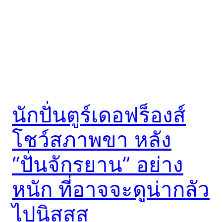
นักปั่นตูร์เดอฟร็องส์
โชว์สภาพขา หลัง
“ปั่นจักรยาน” อย่าง
หนัก ที่อาจจะดูน่ากลัว
ไปนิสสส