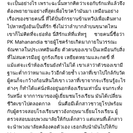
จะเป็นอย่างไร เพราะฉะนั้นหากคิดว่าเจอกับรักแท้แล้วจึง
ต้องพยายามอย่างที่สุดเพื่อไขว่คว้ามันมา เหมือนอย่าง
เรื่องของชายคนนี้ ที่ได้ปั่นจักรยานข้ามทวีปเพื่อเดินทาง
ไปหาหญิงอันเป็นที่รัก ซึ่งไม่ว่าลำบากลำบนขนาดไหน
เขาก็ไม่คิดที่จะย่อท้อ นี่สิรักแท้ที่แท้ทรู ชายคนนี้ชื่อว่า
PK Mahanandia ชายผู้โชคร้ายเกิดมาภายในวรรณะ
จัณฑาลในประเทศอินเดีย ตัวตนของเขาเป็นเหมือนกับสิ่ง
ที่ไม่สมควรมีอยู่ ถูกรังเกียจ เหยียดหยามและกดขี่ ที่
แม้แต่จะเข้าห้องเรียนยังทำไม่ได้ เขาเล่าว่าตัวของเขามี
ฐานะต่ำกว่าหมาและวัวอีกด้วยซ้ำ เวลาที่เขาไปใกล้กับวัด
ผู้คนก็จะกว้างก้อนหินใส่เขา เวลาที่เขาจากจะเรียนรู้อะไร
ต่างๆ ก็ทำได้แค่นั่งฟังอยู่นอกห้องเรียนเท่านั้น จนกระทั่ง
วันหนึ่ง จากการมาของผู้เยี่ยมชมโรงเรียน มันได้เปลี่ยน
ชีวิตเขาไปตลอดกาล นั่นคือมีเด็กสาวชาวยุโรปพร้อม
กับผู้ตรวจสอบโรงเรียนชาวอังกฤษมาเยี่ยมโรงเรียน ผู้
ตรวจสอบมอบพวงมาลัยให้กับเด็กสาว แต่แทนที่เด็กสาว
จะนำพวงมาลัยคล้องคอตัวเอง เธอกลับนำมันไปให้กับ