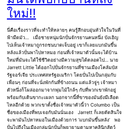
ใหม่!!
นี่คือเรื่องราวที่จะทำให้หลายๆ คนรู้สึกอบอุ่นหัวใจในวันที่
ฟ้ามืดมัว… เมื่อชายหนุ่มนักปั่นจักรยานคนหนึ่ง บังเอิญ
ไปเห็นเจ้าหมาถูกรถชนบาดเจ็บอยู่ เขาก็เลยแบกมันขึ้น
หลังแล้วปั่นพาไปหาหมอ ก่อนที่เจ้าหมาตัวนั้นจะได้บ้าน
ใหม่ที่มันจะได้ใช้ชีวิตอย่างมีความสุขได้ตลอดไป… นาย
Jarrett Little ได้ออกไปปั่นจักรยานที่ชานเมืองโคลัมบัส
รัฐจอร์เจีย ประเทศสหรัฐอเมริกา โดยปั่นไปเป็นกลุ่มกับ
เพื่อนๆ ก่อนที่จะนั่งพักกันที่ข้างถนน แต่แล้วจู่ๆ เจ้าหมา
ตัวหนึ่งก็โผล่ออกมาจากพุ่มไม้ใกล้ๆ กับที่พวกเขาพักอยู่
พร้อมกับเดินขากะเผลก นอกจากนี้ที่ขาของมันยังมีเลือด
ไหลอีกด้วย พวกเขาตั้งชื่อเจ้าหมาตัวนี้ว่า Columbo เป็น
ชื่อของเมืองที่พบเจอกับมันนั่นเอง Jarrett ก็เลยตัดสินใจ
จะพามันไปหาหมอในเมืองด้วยการ ‘แบกมันขึ้นหลัง’ พอ
ปั่นไปถึงในเมืองกลุ่มนักปั่นก็พยายามตามหาคลินิกสัตว์