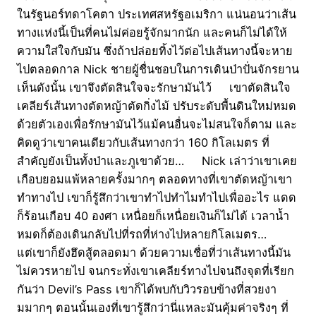
ในรัฐนอร์ทดาโคตา ประเทศสหรัฐอเมริกา แน่นอนว่าเส้น
ทางแห่งนี้เป็นที่คนไม่ค่อยรู้จักมากนัก และคนก็ไม่ได้ให้
ความใส่ใจกับมัน ซึ่งถ้าปล่อยทิ้งไว้ต่อไปเส้นทางนี้จะหาย
ไปตลอดกาล Nick ชายผู้ชื่นชอบในการเดินป่าปั่นจักรยาน
เห็นดังนั้น เขาจึงตัดสินใจจะรักษามันไว้ เขาตัดสินใจ
เคลียร์เส้นทางตัดหญ้าตัดกิ่งไม้ ปรับระดับพื้นดินใหม่หมด
ด้วยตัวเองเพื่อรักษามันไว้แม้คนอื่นจะไม่สนใจก็ตาม และ
คิดดูว่าเขาคนเดียวกับเส้นทางกว่า 160 กิโลเมตร ที่
สำคัญยังเป็นทั้งป่าและภูเขาด้วย… Nick เล่าว่าเขาเคย
เกือบยอมแพ้หลายครั้งมากๆ ตลอดทางที่เขาตัดหญ้าเขา
ทำทางไป เขาก็รู้สึกว่าเขาทำไปทำไมทำไปเพื่ออะไร แดด
ก็ร้อนเกือบ 40 องศา เหนื่อยก็เหนื่อยเงินก็ไม่ได้ เวลาน้ำ
หมดก็ต้องเดินกลับไปที่รถที่ห่างไปหลายกิโลเมตร…
แต่เขาก็ยังฮึดสู้ตลอดมา ด้วยความเชื่อที่ว่าเส้นทางนี้มัน
ไม่ควรหายไป จนกระทั่งเขาเคลียร์ทางไปจนถึงจุดที่เรียก
กันว่า Devil’s Pass เขาก็ได้พบกับวิวรอบข้างที่สวยงา
มมากๆ ตอนนั้นเองที่เขารู้สึกว่านี่แหละมันคุ้มค่าจริงๆ ที่