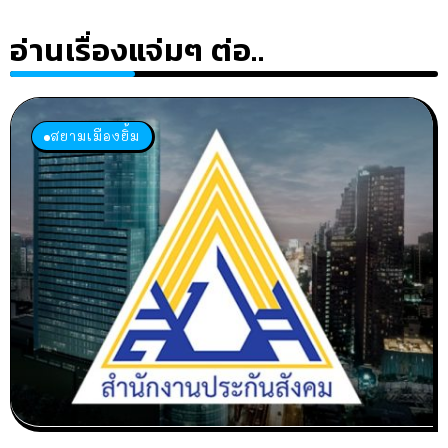
อ่านเรื่องแจ่มๆ ต่อ..
สยามเมืองยิ้ม