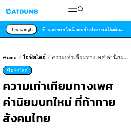
สาวญี่ปุ่นโดนแมวตัวเองกัด ไม่ได้ไปหาหมอตั้งแต่เนิ่นๆ สุดท้ายขาบวม กลายเป็นโรคเนื้อเน่า เตือนทาสแมวทั้งหลายให้ระวัง
ได้เวลาเด็กหนวดรวมตัว RF Online Next เปิดให้เล่นแล้ว เกม Sci-Fi MMORPG ระดับตำนาน เล่นได้ทั้งมือถือและ PC
Trending!!
ร้านอาหารในนิวยอร์กประกาศปิดตัวลง หลังอยู่มานานกว่า 45 ปี ติดป้ายขอบคุณลูกค้าทุกคน แถมสูตรทำไวท์ซอสให้แบบจัดเต็ม
สาวญี่ปุ่นโดนแมวตัวเองกัด ไม่ได้ไปหาหมอตั้งแต่เนิ่นๆ สุดท้ายขาบวม กลายเป็นโรคเนื้อเน่า เตือนทาสแมวทั้งหลายให้ระวัง
Home
ไลฟ์สไตล์
ความเท่าเทียมทางเพศ ค่านิยมบทใหม่ ที่ท้าทายสังคมไทย
/
/
ไลฟ์สไตล์
ความเท่าเทียมทางเพศ
ค่านิยมบทใหม่ ที่ท้าทาย
สังคมไทย