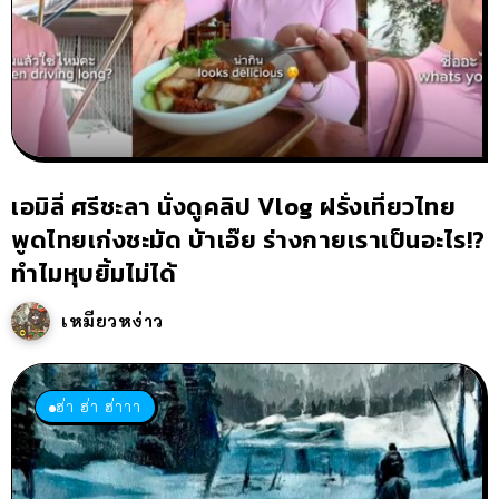
เอมิลี่ ศรีชะลา นั่งดูคลิป Vlog ฝรั่งเที่ยวไทย
พูดไทยเก่งชะมัด บ้าเอ๊ย ร่างกายเราเป็นอะไร!?
ทำไมหุบยิ้มไม่ได้
เหมียวหง่าว
ฮ่า ฮ่า ฮ่าาา