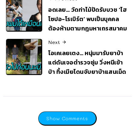
อดเลย… วัดท่าไม้ปัดรับบวช ‘ไฮ
โซปอ-โรเบิร์ต’ พบเป็นบุคคล
ต้องห้ามตามกฎมหาเถรสมาคม
Next
โอเคเลยเตง… หนุ่มมารับยาบ้า
แต่ดันเจอตำรวจซุ่ม วิ่งหนีเข้า
ป่า ทิ้งเมียโดนจับยาบ้าแสนเม็ด
Show Comments