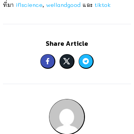
ที่มา
iflscience
,
wellandgood
และ
tiktok
Share Article