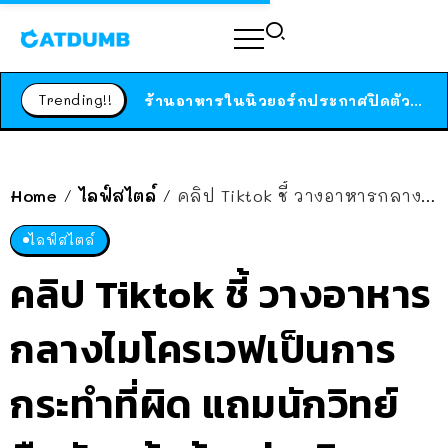
สาวญี่ปุ่นโดนแมวตัวเองกัด ไม่ได้ไปหาหมอตั้งแต่เนิ่นๆ สุดท้ายขาบวม กลายเป็นโรคเนื้อเน่า เตือนทาสแมวทั้งหลายให้ระวัง
ได้เวลาเด็กหนวดรวมตัว RF Online Next เปิดให้เล่นแล้ว เกม Sci-Fi MMORPG ระดับตำนาน เล่นได้ทั้งมือถือและ PC
Trending!!
ร้านอาหารในนิวยอร์กประกาศปิดตัวลง หลังอยู่มานานกว่า 45 ปี ติดป้ายขอบคุณลูกค้าทุกคน แถมสูตรทำไวท์ซอสให้แบบจัดเต็ม
สาวญี่ปุ่นโดนแมวตัวเองกัด ไม่ได้ไปหาหมอตั้งแต่เนิ่นๆ สุดท้ายขาบวม กลายเป็นโรคเนื้อเน่า เตือนทาสแมวทั้งหลายให้ระวัง
Home
ไลฟ์สไตล์
คลิป Tiktok ชี้ วางอาหารกลางไมโครเวฟเป็นการกระทำที่ผิด แถมนักวิทย์ยืนยันแล้วด้วยว่าจริง!!
/
/
ไลฟ์สไตล์
คลิป Tiktok ชี้ วางอาหาร
กลางไมโครเวฟเป็นการ
กระทำที่ผิด แถมนักวิทย์