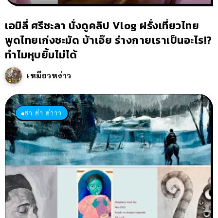
เอมิลี่ ศรีชะลา นั่งดูคลิป Vlog ฝรั่งเที่ยวไทย
พูดไทยเก่งชะมัด บ้าเอ๊ย ร่างกายเราเป็นอะไร!?
ทำไมหุบยิ้มไม่ได้
เหมียวหง่าว
ฮ่า ฮ่า ฮ่าาา