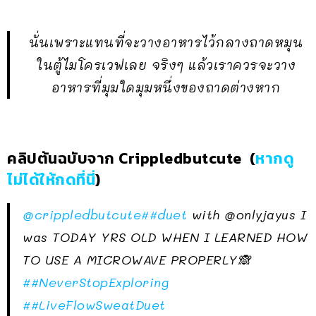
นั่นเพราะแทนที่จะวางอาหารไว้กลางถาดหมุน
ในตู้ไมโครเวฟเลย จริงๆ แล้วเราควรจะวาง
อาหารที่มุมใดมุมหนึ่งของถาดต่างหาก
คลิปต้นฉบับจาก Crippledbutcute (
หากดู
ไม่ได้ให้กดที่นี่
)
@crippledbutcute
##duet
with @onlyjayus I
was TODAY YRS OLD WHEN I LEARNED HOW
TO USE A MICROWAVE PROPERLY🙈
##NeverStopExploring
##LiveFlowSweatDuet