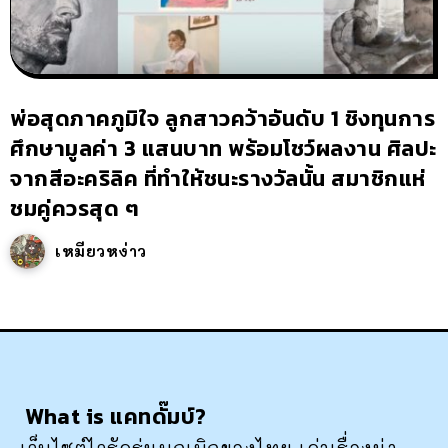
พ่อสุดภาคภูมิใจ ลูกสาวคว้าอันดับ 1 ชิงทุนการ
ศึกษามูลค่า 3 แสนบาท พร้อมโชว์ผลงาน ศิลปะ
จากสีอะคริลิค ที่ทำให้ชนะรางวัลนั้น สมาชิกแห่
ชมคู่ควรสุด ๆ
เหมียวหง่าว
What is แคทดั๊มบ์?