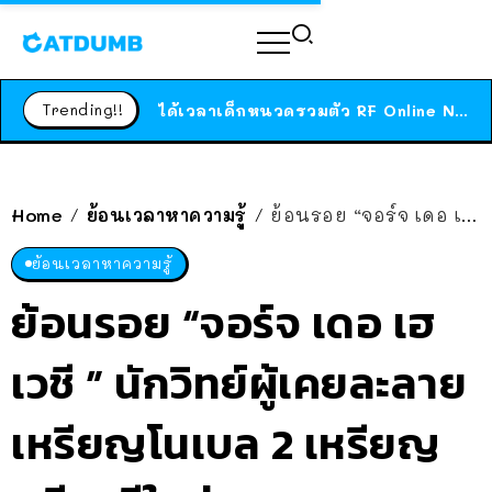
ร้านอาหารในนิวยอร์กประกาศปิดตัวลง หลังอยู่มานานกว่า 45 ปี ติดป้ายขอบคุณลูกค้าทุกคน แถมสูตรทำไวท์ซอสให้แบบจัดเต็ม
สาวญี่ปุ่นโดนแมวตัวเองกัด ไม่ได้ไปหาหมอตั้งแต่เนิ่นๆ สุดท้ายขาบวม กลายเป็นโรคเนื้อเน่า เตือนทาสแมวทั้งหลายให้ระวัง
Trending!!
ได้เวลาเด็กหนวดรวมตัว RF Online Next เปิดให้เล่นแล้ว เกม Sci-Fi MMORPG ระดับตำนาน เล่นได้ทั้งมือถือและ PC
ร้านอาหารในนิวยอร์กประกาศปิดตัวลง หลังอยู่มานานกว่า 45 ปี ติดป้ายขอบคุณลูกค้าทุกคน แถมสูตรทำไวท์ซอสให้แบบจัดเต็ม
สาวญี่ปุ่นโดนแมวตัวเองกัด ไม่ได้ไปหาหมอตั้งแต่เนิ่นๆ สุดท้ายขาบวม กลายเป็นโรคเนื้อเน่า เตือนทาสแมวทั้งหลายให้ระวัง
Home
ย้อนเวลาหาความรู้
ย้อนรอย “จอร์จ เดอ เฮเวชี ” นักวิทย์ผู้เคยละลายเหรียญโนเบล 2 เหรียญ หนีนาซีในช่วงสงครามโลก
/
/
ย้อนเวลาหาความรู้
ย้อนรอย “จอร์จ เดอ เฮ
เวชี ” นักวิทย์ผู้เคยละลาย
เหรียญโนเบล 2 เหรียญ