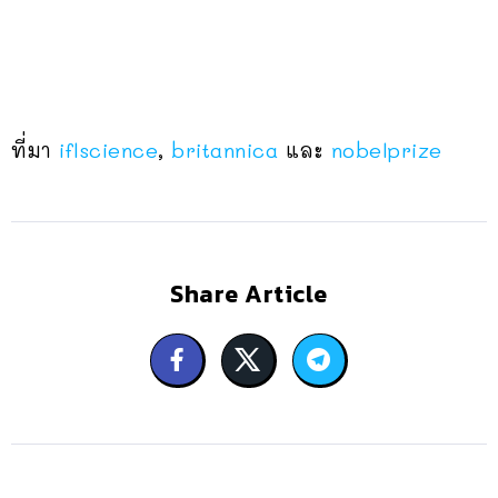
ที่มา
iflscience
,
britannica
และ
nobelprize
Share Article