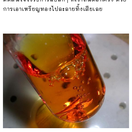
การเอาเหรียญทองไปละลายทิ้งเสียเลย