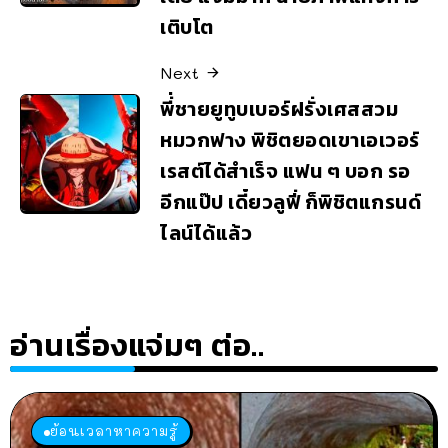
เติบโต
Next
พี่่ชายยูทูบเบอร์ฝรั่งเศสสวม
หมวกฟาง พิชิตยอดเขาเอเวอร์
เรสต์ได้สำเร็จ แฟน ๆ บอก รอ
อีกแป๊ป เดี๋ยวลูฟี่ ก็พิชิตแกรนด์
ไลน์ได้แล้ว
อ่านเรื่องแจ่มๆ ต่อ..
ย้อนเวลาหาความรู้