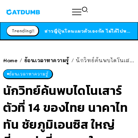
ร้านอาหารในนิวยอร์กประกาศปิดตัวลง หลังอยู่มานานกว่า 45 ปี ติดป้ายขอบคุณลูกค้าทุกคน แถมสูตรทำไวท์ซอสให้แบบจัดเต็ม
สาวญี่ปุ่นโดนแมวตัวเองกัด ไม่ได้ไปหาหมอตั้งแต่เนิ่นๆ สุดท้ายขาบวม กลายเป็นโรคเนื้อเน่า เตือนทาสแมวทั้งหลายให้ระวัง
Trending!!
ได้เวลาเด็กหนวดรวมตัว RF Online Next เปิดให้เล่นแล้ว เกม Sci-Fi MMORPG ระดับตำนาน เล่นได้ทั้งมือถือและ PC
ร้านอาหารในนิวยอร์กประกาศปิดตัวลง หลังอยู่มานานกว่า 45 ปี ติดป้ายขอบคุณลูกค้าทุกคน แถมสูตรทำไวท์ซอสให้แบบจัดเต็ม
สาวญี่ปุ่นโดนแมวตัวเองกัด ไม่ได้ไปหาหมอตั้งแต่เนิ่นๆ สุดท้ายขาบวม กลายเป็นโรคเนื้อเน่า เตือนทาสแมวทั้งหลายให้ระวัง
Home
ย้อนเวลาหาความรู้
นักวิทย์ค้นพบไดโนเสาร์ตัวที่ 14 ของไทย นาคาไททัน ชัยภูมิเอนซิส ใหญ่ที่สุดเท่าที่เคยพบใน SEA
/
/
ย้อนเวลาหาความรู้
นักวิทย์ค้นพบไดโนเสาร์
ตัวที่ 14 ของไทย นาคาไท
ทัน ชัยภูมิเอนซิส ใหญ่