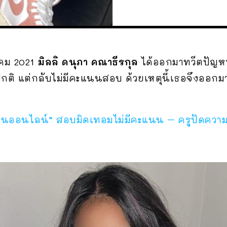
าคม 2021
มิลลิ
ดนุภา คณาธีรกุล
ได้ออกมาทวีตปัญห
ติ แต่กลับไม่มีคะแนนสอบ ด้วยเหตุนี้เธอจึงออกม
รียนออนไลน์” สอบมิดเทอมไม่มีคะแนน – ครูปัดควา