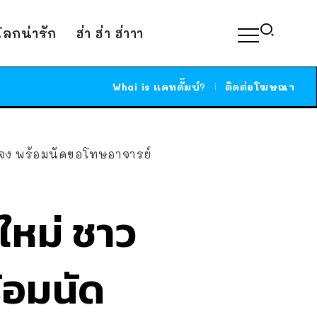
์โลกน่ารัก
ฮ่า ฮ่า ฮ่าาา
Whai is แคทดั๊มบ์?
ติดต่อโฆษณา
้แจง พร้อมนัดขอโทษอาจารย์
ใหม่ ชาว
ร้อมนัด