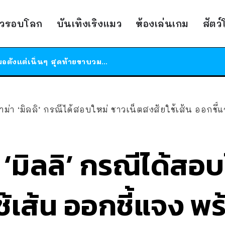
ร้านอาหารในนิวยอร์กประกาศปิดตัวลง หลังอยู่มานานกว่า 45 ปี ติดป้ายขอบคุณลูกค้าทุกคน แถมสูตรทำไวท์ซอสให้แบบจัดเต็ม
าวรอบโลก
บันเทิงเริงแมว
ห้องเล่นเกม
สัตว
สาวญี่ปุ่นโดนแมวตัวเองกัด ไม่ได้ไปหาหมอตั้งแต่เนิ่นๆ สุดท้ายขาบวม กลายเป็นโรคเนื้อเน่า เตือนทาสแมวทั้งหลายให้ระวัง
ได้เวลาเด็กหนวดรวมตัว RF Online Next เปิดให้เล่นแล้ว เกม Sci-Fi MMORPG ระดับตำนาน เล่นได้ทั้งมือถือและ PC
ร้านอาหารในนิวยอร์กประกาศปิดตัวลง หลังอยู่มานานกว่า 45 ปี ติดป้ายขอบคุณลูกค้าทุกคน แถมสูตรทำไวท์ซอสให้แบบจัดเต็ม
สาวญี่ปุ่นโดนแมวตัวเองกัด ไม่ได้ไปหาหมอตั้งแต่เนิ่นๆ สุดท้ายขาบวม กลายเป็นโรคเนื้อเน่า เตือนทาสแมวทั้งหลายให้ระวัง
าม่า ‘มิลลิ’ กรณีได้สอบใหม่ ชาวเน็ตสงสัยใช้เส้น ออกชี
 ‘มิลลิ’ กรณีได้สอบ
ช้เส้น ออกชี้แจง พ