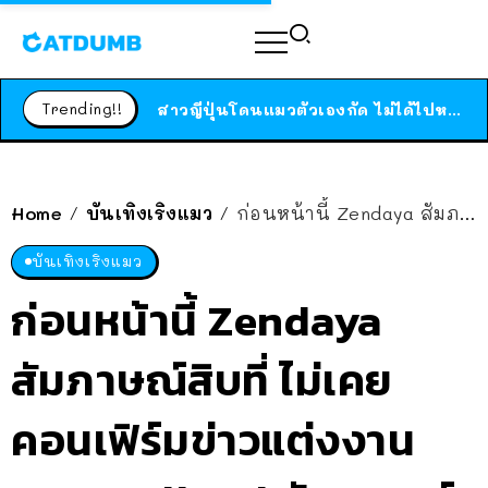
ร้านอาหารในนิวยอร์กประกาศปิดตัวลง หลังอยู่มานานกว่า 45 ปี ติดป้ายขอบคุณลูกค้าทุกคน แถมสูตรทำไวท์ซอสให้แบบจัดเต็ม
สาวญี่ปุ่นโดนแมวตัวเองกัด ไม่ได้ไปหาหมอตั้งแต่เนิ่นๆ สุดท้ายขาบวม กลายเป็นโรคเนื้อเน่า เตือนทาสแมวทั้งหลายให้ระวัง
Trending!!
ได้เวลาเด็กหนวดรวมตัว RF Online Next เปิดให้เล่นแล้ว เกม Sci-Fi MMORPG ระดับตำนาน เล่นได้ทั้งมือถือและ PC
ร้านอาหารในนิวยอร์กประกาศปิดตัวลง หลังอยู่มานานกว่า 45 ปี ติดป้ายขอบคุณลูกค้าทุกคน แถมสูตรทำไวท์ซอสให้แบบจัดเต็ม
สาวญี่ปุ่นโดนแมวตัวเองกัด ไม่ได้ไปหาหมอตั้งแต่เนิ่นๆ สุดท้ายขาบวม กลายเป็นโรคเนื้อเน่า เตือนทาสแมวทั้งหลายให้ระวัง
Home
บันเทิงเริงแมว
ก่อนหน้านี้ Zendaya สัมภาษณ์สิบที่ ไม่เคยคอนเฟิร์มข่าวแต่งงาน Tom Holland สัมภาษณ์รอบเดียว หลุดคอนเฟิร์มว่าแต่งจริงแล้วจ้า
/
/
บันเทิงเริงแมว
ก่อนหน้านี้ Zendaya
สัมภาษณ์สิบที่ ไม่เคย
คอนเฟิร์มข่าวแต่งงาน