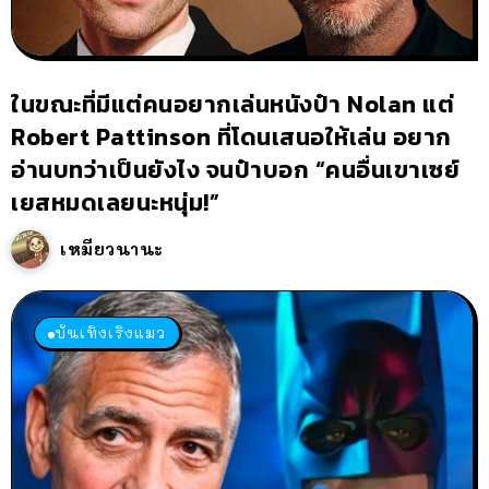
ในขณะที่มีแต่คนอยากเล่นหนังป๋า Nolan แต่
Robert Pattinson ที่โดนเสนอให้เล่น อยาก
อ่านบทว่าเป็นยังไง จนป๋าบอก “คนอื่นเขาเซย์
เยสหมดเลยนะหนุ่ม!”
เหมียวนานะ
บันเทิงเริงแมว