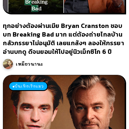
ทุกอย่างต้องผ่านเมีย Bryan Cranston ชอบ
บท Breaking Bad มาก แต่ต้องถ่ายไกลบ้าน
กลัวภรรยาไม่อนุมัติ เลยแกล้งๆ ลองให้ภรรยา
อ่านบทดู ดีจนยอมให้ไปอยู่นิวเม็กซิโก 6 ปี
เหมียวนานะ
บันเทิงเริงแมว