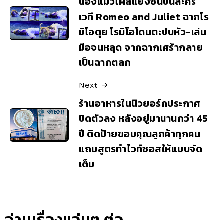
น้องแมวโผล่แย่งซีนบนละคร
เวที Romeo and Juliet ฉากโร
มิโอตุย โรมิโอโดนตะปบหัว-เล่น
มือจนหลุด จากฉากเศร้ากลาย
เป็นฉากตลก
Next
ร้านอาหารในนิวยอร์กประกาศ
ปิดตัวลง หลังอยู่มานานกว่า 45
ปี ติดป้ายขอบคุณลูกค้าทุกคน
แถมสูตรทำไวท์ซอสให้แบบจัด
เต็ม
อ่านเรื่องแจ่มๆ ต่อ..