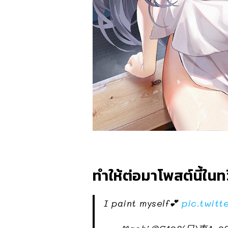
ทำให้ต่อมาโพสต์นี้ใน
I paint myself💕
pic.twit