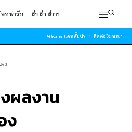
์โลกน่ารัก
ฮ่า ฮ่า ฮ่าาา
Whai is แคทดั๊มบ์?
ติดต่อโฆษณา
วเอง
งลงผลงาน
เอง