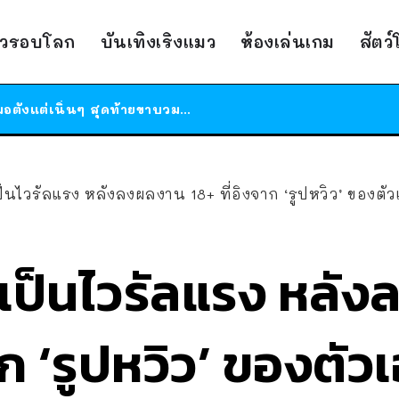
ร้านอาหารในนิวยอร์กประกาศปิดตัวลง หลังอยู่มานานกว่า 45 ปี ติดป้ายขอบคุณลูกค้าทุกคน แถมสูตรทำไวท์ซอสให้แบบจัดเต็ม
าวรอบโลก
บันเทิงเริงแมว
ห้องเล่นเกม
สัตว
สาวญี่ปุ่นโดนแมวตัวเองกัด ไม่ได้ไปหาหมอตั้งแต่เนิ่นๆ สุดท้ายขาบวม กลายเป็นโรคเนื้อเน่า เตือนทาสแมวทั้งหลายให้ระวัง
ได้เวลาเด็กหนวดรวมตัว RF Online Next เปิดให้เล่นแล้ว เกม Sci-Fi MMORPG ระดับตำนาน เล่นได้ทั้งมือถือและ PC
ร้านอาหารในนิวยอร์กประกาศปิดตัวลง หลังอยู่มานานกว่า 45 ปี ติดป้ายขอบคุณลูกค้าทุกคน แถมสูตรทำไวท์ซอสให้แบบจัดเต็ม
สาวญี่ปุ่นโดนแมวตัวเองกัด ไม่ได้ไปหาหมอตั้งแต่เนิ่นๆ สุดท้ายขาบวม กลายเป็นโรคเนื้อเน่า เตือนทาสแมวทั้งหลายให้ระวัง
นไวรัลแรง หลังลงผลงาน 18+ ที่อิงจาก ‘รูปหวิว’ ของตั
เป็นไวรัลแรง หลั
าก ‘รูปหวิว’ ของตัว