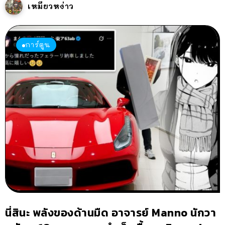
เหมียวหง่าว
การ์ตูน
นี่สินะ พลังของด้านมืด อาจารย์ Manno นักวา