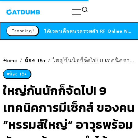
ร้านอาหารในนิวยอร์กประกาศปิดตัวลง หลังอยู่มานานกว่า 45 ปี ติดป้ายขอบคุณลูกค้าทุกคน แถมสูตรทำไวท์ซอสให้แบบจัดเต็ม
สาวญี่ปุ่นโดนแมวตัวเองกัด ไม่ได้ไปหาหมอตั้งแต่เนิ่นๆ สุดท้ายขาบวม กลายเป็นโรคเนื้อเน่า เตือนทาสแมวทั้งหลายให้ระวัง
Trending!!
ได้เวลาเด็กหนวดรวมตัว RF Online Next เปิดให้เล่นแล้ว เกม Sci-Fi MMORPG ระดับตำนาน เล่นได้ทั้งมือถือและ PC
ร้านอาหารในนิวยอร์กประกาศปิดตัวลง หลังอยู่มานานกว่า 45 ปี ติดป้ายขอบคุณลูกค้าทุกคน แถมสูตรทำไวท์ซอสให้แบบจัดเต็ม
สาวญี่ปุ่นโดนแมวตัวเองกัด ไม่ได้ไปหาหมอตั้งแต่เนิ่นๆ สุดท้ายขาบวม กลายเป็นโรคเนื้อเน่า เตือนทาสแมวทั้งหลายให้ระวัง
Home
ห้อง 18+
ใหญ่กันนักก็จัดไป! 9 เทคนิคการมีเซ็กส์ ของคน “หรรมส์ใหญ่” อาวุธพร้อม ทักษะพร้อม เราทำได้!!
/
/
ห้อง 18+
ใหญ่กันนักก็จัดไป! 9
เทคนิคการมีเซ็กส์ ของคน
“หรรมส์ใหญ่” อาวุธพร้อม